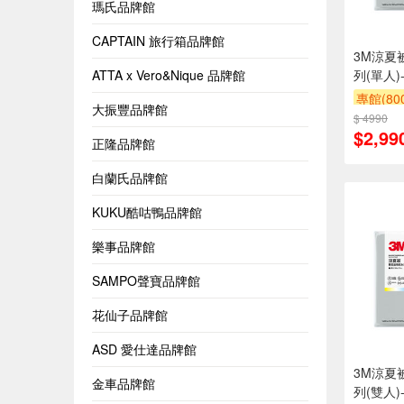
瑪氏品牌館
CAPTAIN 旅行箱品牌館
3M涼夏
ATTA x Vero&Nique 品牌館
列(單人)
專館(8
大振豐品牌館
$ 4990
贈$200
$2,99
正隆品牌館
白蘭氏品牌館
KUKU酷咕鴨品牌館
樂事品牌館
SAMPO聲寶品牌館
花仙子品牌館
ASD 愛仕達品牌館
3M涼夏
金車品牌館
列(雙人)