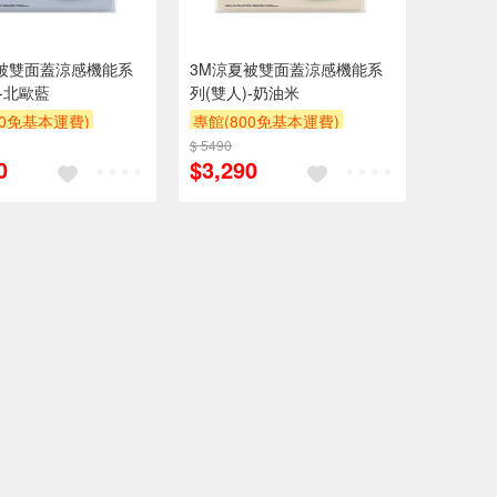
被雙面蓋涼感機能系
3M涼夏被雙面蓋涼感機能系
)-北歐藍
列(雙人)-奶油米
00免基本運費)
專館(800免基本運費)
$ 5490
贈$200
0
$3,290