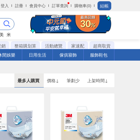
結帳
登入
註冊
會員中心
訂單查詢
購物車(0)
美
米
促銷
整箱購划算
活動總覽
家速配
超商取貨
休閒娛樂
日用生活
傢俱寢飾
服飾鞋包
最多人購買
價格↓
筆劃少
上架時間↓