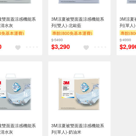
被雙面蓋涼感機能系
3M涼夏被雙面蓋涼感機能系
3M涼夏
-清水灰
列(雙人)-北歐藍
列(單人
00免基本運費)
專館(800免基本運費)
專館(8
$ 5490
贈$200
$ 4990
贈$200
0
$3,290
$2,99
被雙面蓋涼感機能系
3M涼夏被雙面蓋涼感機能系
-清水灰
列(單人)-奶油米