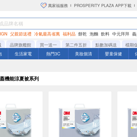
萬家福服務
PROSPERITY PLAZA APP下載
IGN
父親節送禮
冷氣最高省萬
福利品
餅乾
泡麵
飲料
中元拜拜
義
衛生紙
城
品牌旗艦館
買一送一
第二件五折
點數加碼送
檔期
泡
生活家電
熱門3C
美妝個清
嬰童保健
面蓋機能涼夏被系列