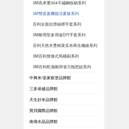
3M高承重304不鏽鋼收納系列
3M雙面蓋機能涼夏被系列
百利全面抗滑絨裡手套系列
3M耐用型多用途DIY手套系列
百利天然木漿棉菜瓜布再生纖維系列
3M百利替換式馬桶刷系列
3M百利乾濕兩用省力拖把組系列
中興米/皇家穀堡品牌館
三多保健品牌館
天生好米品牌館
寶貝國際品牌館
南僑水晶品牌館