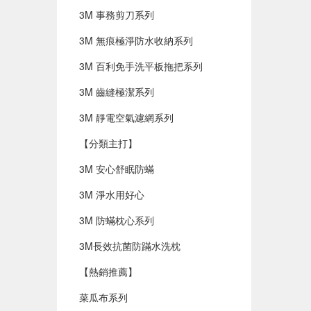
3M 事務剪刀系列
3M 無痕極淨防水收納系列
3M 百利免手洗平板拖把系列
3M 齒縫極潔系列
3M 靜電空氣濾網系列
【分類主打】
3M 安心舒眠防蟎
3M 淨水用好心
3M 防蟎枕心系列
3M長效抗菌防蹣水洗枕
【熱銷推薦】
菜瓜布系列