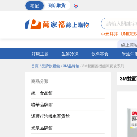
宅配
到店取貨
中元拜拜
UNIDES
海苔
巧克力
罐頭
線上商
好康主題
生鮮冷凍
飲料零食
米油沖
首頁
/ 品牌旗艦館
/ 3M品牌館
/ 3M雙面蓋機能涼夏被系列
3M雙
商品分類
統一食品館
聯華品牌館
源豐行汽機車百貨館
光泉品牌館