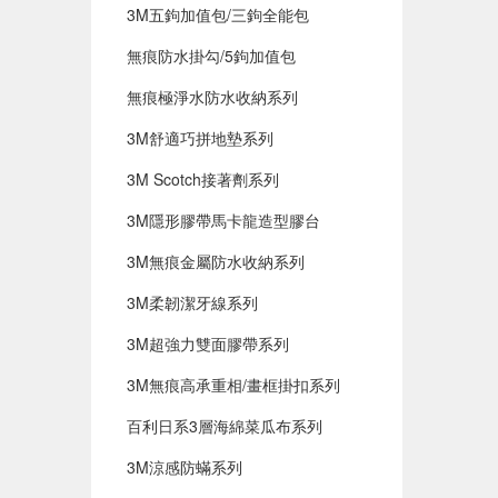
3M五鉤加值包/三鉤全能包
無痕防水掛勾/5鉤加值包
無痕極淨水防水收納系列
3M舒適巧拼地墊系列
3M Scotch接著劑系列
3M隱形膠帶馬卡龍造型膠台
3M無痕金屬防水收納系列
3M柔韌潔牙線系列
3M超強力雙面膠帶系列
3M無痕高承重相/畫框掛扣系列
百利日系3層海綿菜瓜布系列
3M涼感防蟎系列