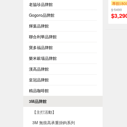
專館(8
老協珍品牌館
$ 5490
贈$200
$3,29
Gogoro品牌館
輝葉品牌館
聯合利華品牌館
寶多福品牌館
樂米穀場品牌館
漢高品牌館
皇冠品牌館
精品咖啡館
3M品牌館
【主打活動】
3M 無痕高承重掛鉤系列