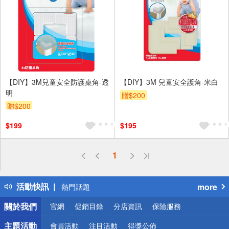
【DIY】3M兒童安全防護桌角-透
【DIY】3M 兒童安全護角-米白
明
贈$200
贈$200
$199
$195
偏遠地區配送
1
詐騙網頁！請小心！
得獎公告
活動快訊
more
熱門話題
銀行優惠
關於我們
官網
促銷目錄
分店資訊
保險服務
偏遠地區配送
詐騙網頁！請小心！
主題活動
會員活動
注目活動
得獎公佈