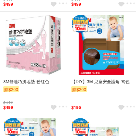
$499
$499
3M舒適巧拼地墊-粉紅色
【DIY】3M 兒童安全護角-褐色
贈$200
贈$200
$ 519
$499
$195