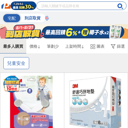
宅配
到店取貨
最多人購買
價格↓
筆劃少
上架時間↓
圖表
篩選
兒童安全