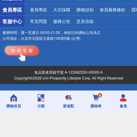
會員專區
會員專區
大宗採購
購物須知
會員服務條款
隱
客服中心
常見問題
服務公告
意見信箱
服務時間：
週一至週日 09:00-21:00，例假日依網站公告為主
公司地址：
台北市北投區大業路136號5樓 (台灣)
食品業者登錄字號 A-122662550-00000-6
Copyright©2026 Uni-Prosperity Lifestyle Corp. All Right Reserved
0
購物首頁
分類
家速配
購物車
會員