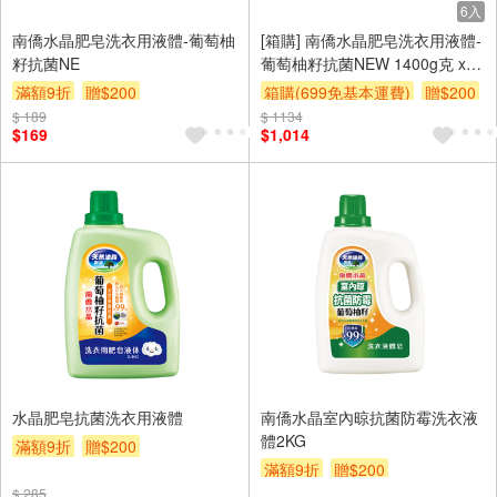
6入
南僑水晶肥皂洗衣用液體-葡萄柚
[箱購] 南僑水晶肥皂洗衣用液體-
籽抗菌NE
葡萄柚籽抗菌NEW 1400g克 x
6PC包/箱
滿額9折
贈$200
箱購(699免基本運費)
贈$200
$ 189
$ 1134
$169
$1,014
水晶肥皂抗菌洗衣用液體
南僑水晶室內晾抗菌防霉洗衣液
體2KG
滿額9折
贈$200
滿額9折
贈$200
$ 285