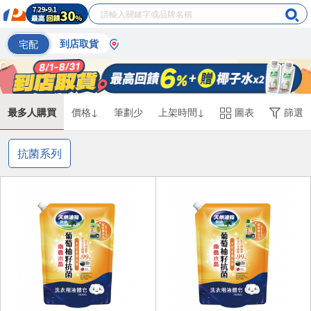
宅配
到店取貨
最多人購買
價格↓
筆劃少
上架時間↓
圖表
篩選
抗菌系列