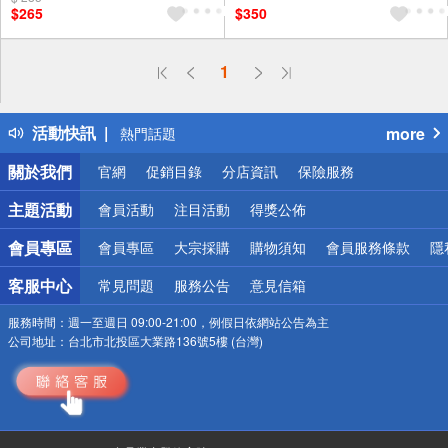
$265
$350
偏遠地區配送
1
詐騙網頁！請小心！
得獎公告
活動快訊
more
熱門話題
銀行優惠
關於我們
官網
促銷目錄
分店資訊
保險服務
偏遠地區配送
詐騙網頁！請小心！
主題活動
會員活動
注目活動
得獎公佈
會員專區
會員專區
大宗採購
購物須知
會員服務條款
隱
客服中心
常見問題
服務公告
意見信箱
服務時間：
週一至週日 09:00-21:00，例假日依網站公告為主
公司地址：
台北市北投區大業路136號5樓 (台灣)