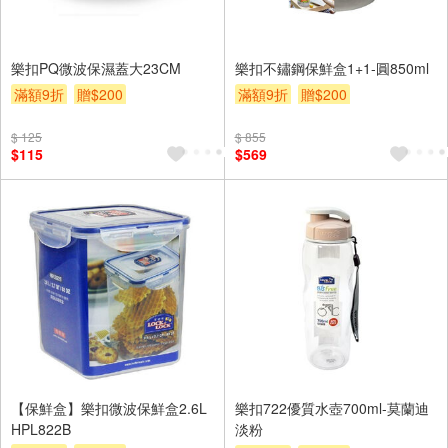
樂扣PQ微波保濕蓋大23CM
樂扣不鏽鋼保鮮盒1+1-圓850ml
滿額9折
贈$200
滿額9折
贈$200
$ 125
$ 855
$115
$569
【保鮮盒】樂扣微波保鮮盒2.6L
樂扣722優質水壺700ml-莫蘭迪
HPL822B
淡粉