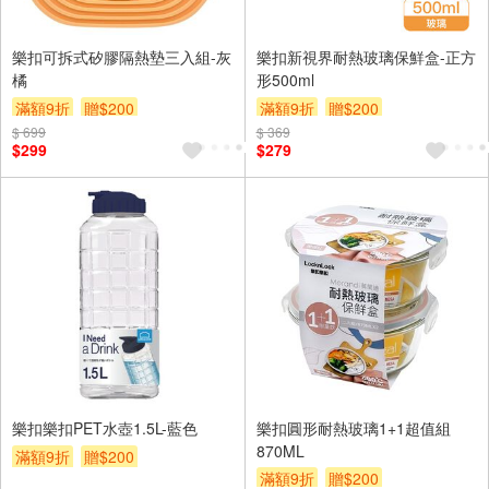
樂扣可拆式矽膠隔熱墊三入組-灰
樂扣新視界耐熱玻璃保鮮盒-正方
橘
形500ml
滿額9折
贈$200
滿額9折
贈$200
$ 699
$ 369
$299
$279
樂扣樂扣PET水壺1.5L-藍色
樂扣圓形耐熱玻璃1+1超值組
870ML
滿額9折
贈$200
滿額9折
贈$200