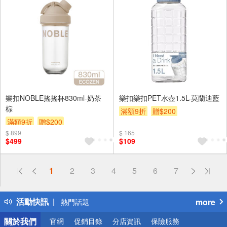
樂扣NOBLE搖搖杯830ml-奶茶
樂扣樂扣PET水壺1.5L-莫蘭迪藍
棕
滿額9折
贈$200
滿額9折
贈$200
$ 899
$ 165
$499
$109
偏遠地區配送
1
2
3
4
5
6
7
詐騙網頁！請小心！
得獎公告
活動快訊
more
熱門話題
銀行優惠
關於我們
官網
促銷目錄
分店資訊
保險服務
偏遠地區配送