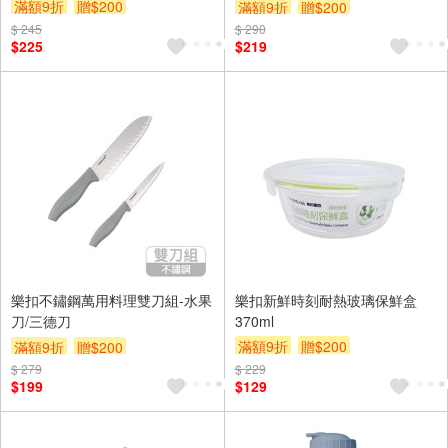
滿額9折
贈$200
滿額9折
贈$200
$ 245
$ 290
$225
$219
樂扣不鏽鋼萬用料理雙刀組-水果
樂扣新鮮時刻耐熱玻璃保鮮盒
刀/三德刀
370ml
滿額9折
贈$200
滿額9折
贈$200
$ 279
$ 229
$199
$129