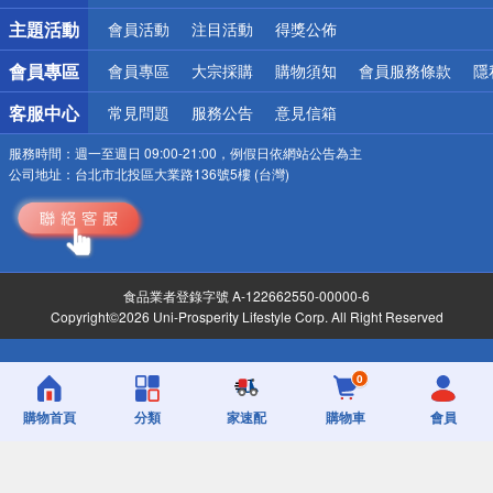
詐騙網頁！請小心！
主題活動
會員活動
注目活動
得獎公佈
會員專區
會員專區
大宗採購
購物須知
會員服務條款
隱
客服中心
常見問題
服務公告
意見信箱
服務時間：
週一至週日 09:00-21:00，例假日依網站公告為主
公司地址：
台北市北投區大業路136號5樓 (台灣)
食品業者登錄字號 A-122662550-00000-6
Copyright©2026 Uni-Prosperity Lifestyle Corp. All Right Reserved
0
購物首頁
分類
家速配
購物車
會員