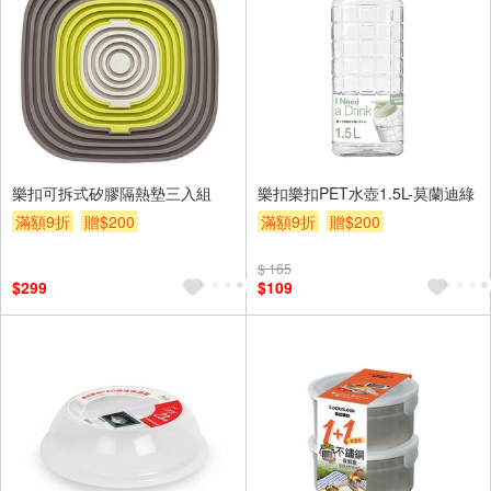
樂扣可拆式矽膠隔熱墊三入組
樂扣樂扣PET水壺1.5L-莫蘭迪綠
滿額9折
贈$200
滿額9折
贈$200
$ 165
$299
$109