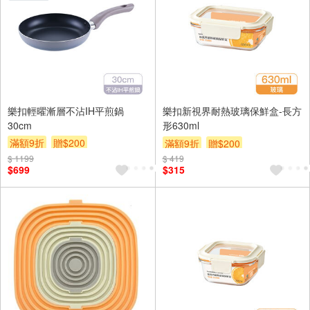
樂扣輕曜漸層不沾IH平煎鍋
樂扣新視界耐熱玻璃保鮮盒-長方
30cm
形630ml
滿額9折
贈$200
滿額9折
贈$200
$ 1199
$ 419
$699
$315