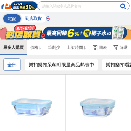
宅配
到店取貨
最多人購買
價格↓
筆劃少
上架時間↓
圖表
篩選
全部
樂扣樂扣呆萌町限量商品熱賣中
樂扣樂扣嚼對