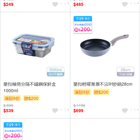
$249
$485
樂扣極簡分隔不鏽鋼保鮮盒
樂扣輕曜漸層不沾IH炒鍋28cm
1000ml
滿額9折
贈$200
滿額9折
贈$200
$ 899
$ 1199
$539
$699