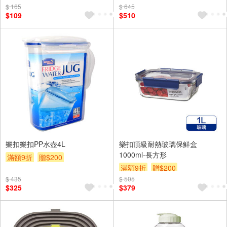
$ 165
$ 645
$109
$510
樂扣樂扣PP水壺4L
樂扣頂級耐熱玻璃保鮮盒
1000ml-長方形
滿額9折
贈$200
滿額9折
贈$200
$ 435
$ 505
$325
$379