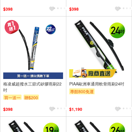
$398
$398
格凌威超撥水三節式矽膠雨刷22
PIAA歐洲車通用軟骨雨刷24吋
吋
專館800免運
買一送一
贈$200
$398
$1,190