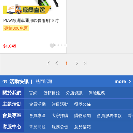
PIAA歐洲車通用軟骨雨刷18吋
專館800免運
$1,045
偏遠地區配送
1
詐騙網頁！請小心！
得獎公告
活動快訊
more
熱門話題
銀行優惠
關於我們
官網
促銷目錄
分店資訊
保險服務
偏遠地區配送
詐騙網頁！請小心！
主題活動
會員活動
注目活動
得獎公佈
會員專區
會員專區
大宗採購
購物須知
會員服務條款
隱
客服中心
常見問題
服務公告
意見信箱