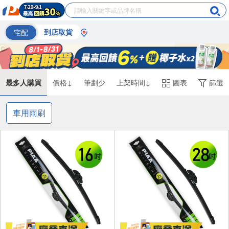
宅配
到店取貨
最多人購買
價格↓
筆劃少
上架時間↓
圖表
篩選
車用雨刷