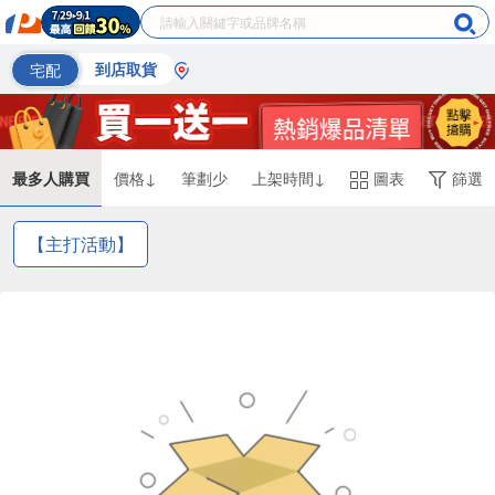
宅配
到店取貨
最多人購買
價格↓
筆劃少
上架時間↓
圖表
篩選
【主打活動】