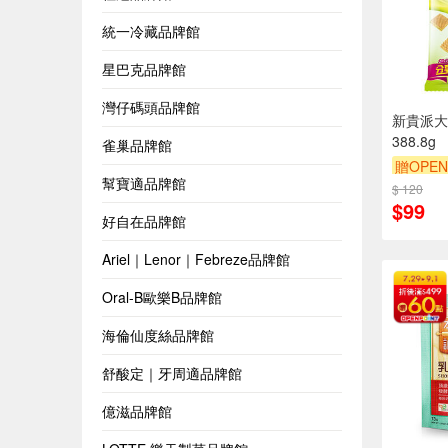
統一冷藏品牌館
星巴克品牌館
灣仔碼頭品牌館
新貴派大
388.8g
雀巢品牌館
贈OPEN
幫寶適品牌館
$ 120
$99
好自在品牌館
Ariel｜Lenor｜Febreze品牌館
Oral-B歐樂B品牌館
海倫仙度絲品牌館
舒酸定｜牙周適品牌館
億滋品牌館