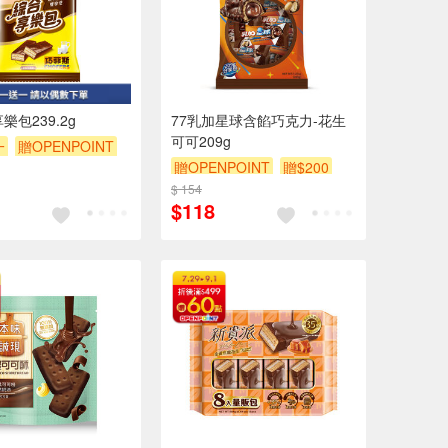
樂包239.2g
77乳加星球含餡巧克力-花生
可可209g
一
贈OPENPOINT
贈OPENPOINT
贈$200
$ 154
$118