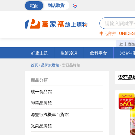
宅配
到店取貨
中元拜拜
UNIDES
巧克力
罐頭
海苔
線上商
好康主題
生鮮冷凍
飲料零食
米油沖
首頁
/ 品牌旗艦館
/ 宏亞品牌館
宏亞品
商品分類
統一食品館
聯華品牌館
源豐行汽機車百貨館
光泉品牌館