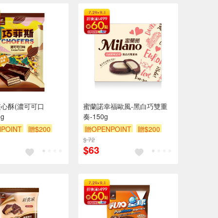
心酥(濃可可口
蜜蘭諾幸福歐風-黑白巧雙重
8g
奏-150g
POINT
贈$200
贈OPENPOINT
贈$200
$ 72
$63