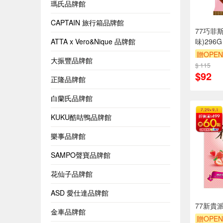
瑪氏品牌館
CAPTAIN 旅行箱品牌館
77巧菲
ATTA x Vero&Nique 品牌館
味)296G
贈OPEN
大振豐品牌館
$ 115
$92
正隆品牌館
白蘭氏品牌館
KUKU酷咕鴨品牌館
樂事品牌館
SAMPO聲寶品牌館
花仙子品牌館
ASD 愛仕達品牌館
77新貴
金車品牌館
贈OPEN