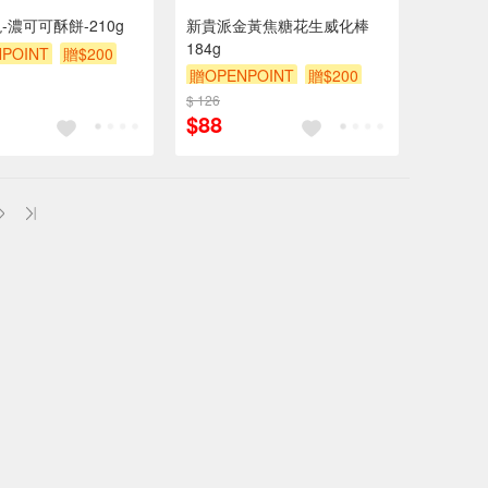
-濃可可酥餅-210g
新貴派金黃焦糖花生威化棒
184g
POINT
贈$200
贈OPENPOINT
贈$200
$ 126
$88