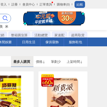
結帳
登入
註冊
會員中心
訂單查詢
購物車(0)
美
米
促銷
整箱購划算
活動總覽
家速配
超商取貨
休閒娛樂
日用生活
傢俱寢飾
服飾鞋包
最多人購買
價格↓
筆劃少
上架時間↓