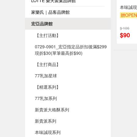
LOTTE 樂天製菓品牌館
本味誠現
家樂氏｜品客品牌館
贈OPEN
宏亞品牌館
$ 106
$90
【主打活動】
0729-0901_宏亞指定品折扣後滿$299
現折$30(單筆最高折$90)​
【主打商品】
77乳加星球
【精選系列】
77乳加系列
新貴派大格酥系列
新貴派系列
本味誠現系列