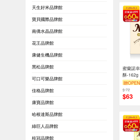
天生好米品牌館
寶貝國際品牌館
南僑水晶品牌館
花王品牌館
康健生機品牌館
黑松品牌館
蜜蘭諾幸
酥-162g
可口可樂品牌館
贈OPEN
$ 72
佳格品牌館
$63
康寶品牌館
哈根達斯品牌館
綠巨人品牌館
桂冠品牌館