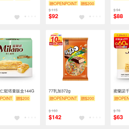
贈OPENPOINT
贈$200
$ 115
$ 94
$92
$88
仁鬆塔量販盒144G
77乳加372g
蜜蘭諾千
POINT
贈$200
贈OPENPOINT
贈$200
贈OPEN
$ 160
$ 78
$142
$63