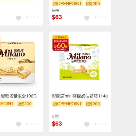
贈OPENPOINT
贈$200
$ 78
$63
層鬆塔量販盒192G
蜜蘭諾mini檸檬奶油鬆塔114g
POINT
贈$200
贈OPENPOINT
贈$200
$ 72
$63