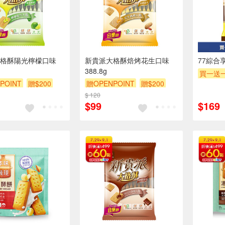
格酥陽光檸檬口味
新貴派大格酥焙烤花生口味
77綜合享
388.8g
買一送
POINT
贈$200
贈OPENPOINT
贈$200
贈$200
$ 120
$99
$169