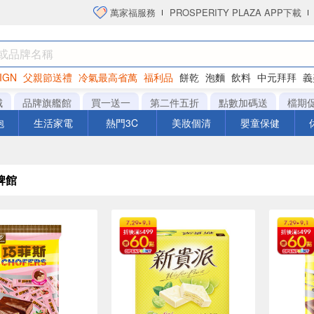
萬家福服務
PROSPERITY PLAZA APP下載
IGN
父親節送禮
冷氣最高省萬
福利品
餅乾
泡麵
飲料
中元拜拜
義
洋芋片
城
品牌旗艦館
買一送一
第二件五折
點數加碼送
檔期
泡
生活家電
熱門3C
美妝個清
嬰童保健
牌館