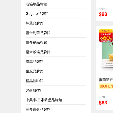
老協珍品牌館
$ 94
$88
Gogoro品牌館
輝葉品牌館
聯合利華品牌館
寶多福品牌館
樂米穀場品牌館
漢高品牌館
皇冠品牌館
蜜蘭諾杏
精品咖啡館
贈OPEN
3M品牌館
$ 78
中興米/皇家穀堡品牌館
$63
三多保健品牌館