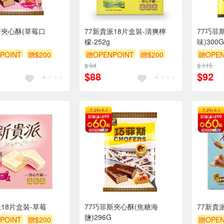
斯夾心酥(草莓口
77新貴派18片盒裝-清爽檸
77巧菲
檬-252g
味)300G
POINT
贈$200
贈OPENPOINT
贈$200
贈OPEN
$ 94
$ 115
$88
$92
派18片盒裝-草莓
77巧菲斯夾心酥(焦糖海
77新貴
鹽)296G
POINT
贈$200
贈OPEN