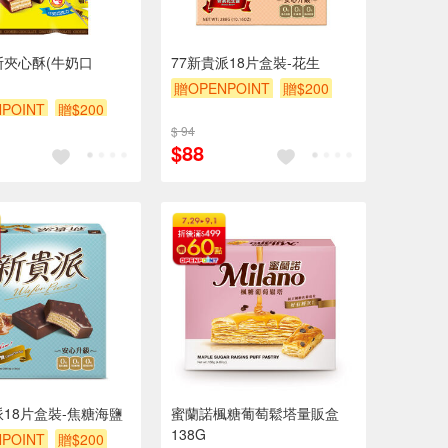
斯夾心酥(牛奶口
77新貴派18片盒裝-花生
贈OPENPOINT
贈$200
POINT
贈$200
$ 94
$88
派18片盒裝-焦糖海鹽
蜜蘭諾楓糖葡萄鬆塔量販盒
138G
POINT
贈$200