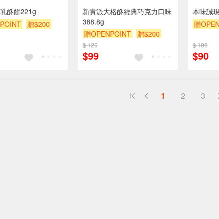
乳酥餅221g
新貴派大格酥經典巧克力口味
本味誠現
388.8g
POINT
贈$200
贈OPEN
贈OPENPOINT
贈$200
$ 120
$ 106
$99
$90
1
2
3