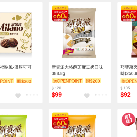
福歐風-濃厚可可
新貴派大格酥芝麻豆奶口味
巧菲斯夾
388.8g
味)250.
贈OPENPOINT
贈$200
POINT
贈$200
贈OPEN
$ 120
$ 105
$99
$92