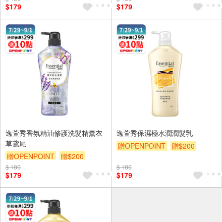
$179
$179
逸萱秀香氛精油修護洗髮精薰衣
逸萱秀保濕極水潤潤髮乳
草鳶尾
贈OPENPOINT
贈$200
贈OPENPOINT
贈$200
$ 180
$ 180
$179
$179