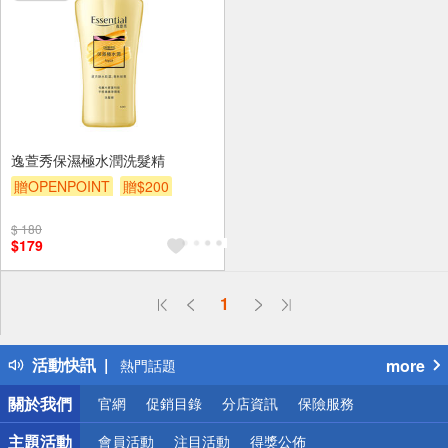
逸萱秀保濕極水潤洗髮精
贈OPENPOINT
贈$200
$ 180
$179
偏遠地區配送
1
詐騙網頁！請小心！
得獎公告
活動快訊
more
熱門話題
銀行優惠
關於我們
官網
促銷目錄
分店資訊
保險服務
偏遠地區配送
詐騙網頁！請小心！
主題活動
會員活動
注目活動
得獎公佈