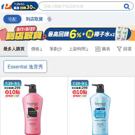
宅配
到店取貨
最多人購買
價格↓
筆劃少
上架時間↓
圖表
篩選
Essential 逸萱秀