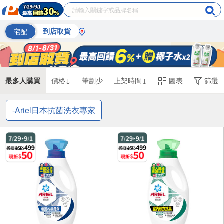
宅配
到店取貨
最多人購買
價格↓
筆劃少
上架時間↓
圖表
篩選
-Ariel日本抗菌洗衣專家