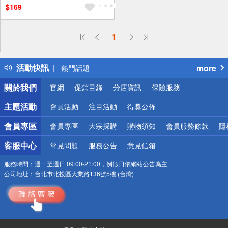
$169
偏遠地區配送
1
詐騙網頁！請小心！
得獎公告
活動快訊
more
熱門話題
銀行優惠
關於我們
官網
促銷目錄
分店資訊
保險服務
偏遠地區配送
詐騙網頁！請小心！
主題活動
會員活動
注目活動
得獎公佈
會員專區
會員專區
大宗採購
購物須知
會員服務條款
隱
客服中心
常見問題
服務公告
意見信箱
服務時間：
週一至週日 09:00-21:00，例假日依網站公告為主
公司地址：
台北市北投區大業路136號5樓 (台灣)