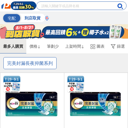
宅配
到店取貨
最多人購買
價格↓
筆劃少
上架時間↓
圖表
篩選
完美封漏長夜抑菌系列