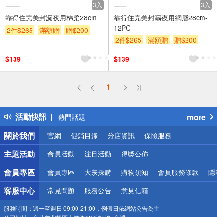
3入
3入
靠得住完美封漏夜用棉柔28cm
靠得住完美封漏夜用網層28cm-
12PC
2件$265
滿額贈
贈$200
2件$265
滿額贈
贈$200
$139
$139
偏遠地區配送
1
詐騙網頁！請小心！
得獎公告
活動快訊
more
熱門話題
銀行優惠
關於我們
官網
促銷目錄
分店資訊
保險服務
偏遠地區配送
詐騙網頁！請小心！
主題活動
會員活動
注目活動
得獎公佈
會員專區
會員專區
大宗採購
購物須知
會員服務條款
隱
客服中心
常見問題
服務公告
意見信箱
服務時間：
週一至週日 09:00-21:00，例假日依網站公告為主