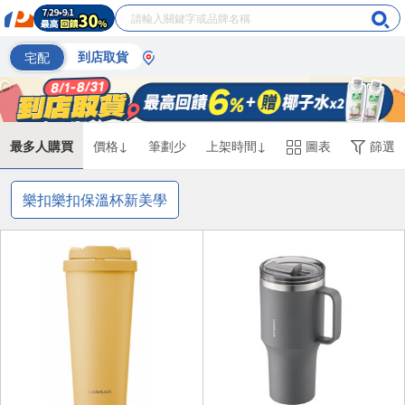
宅配
到店取貨
最多人購買
價格↓
筆劃少
上架時間↓
圖表
篩選
樂扣樂扣保溫杯新美學