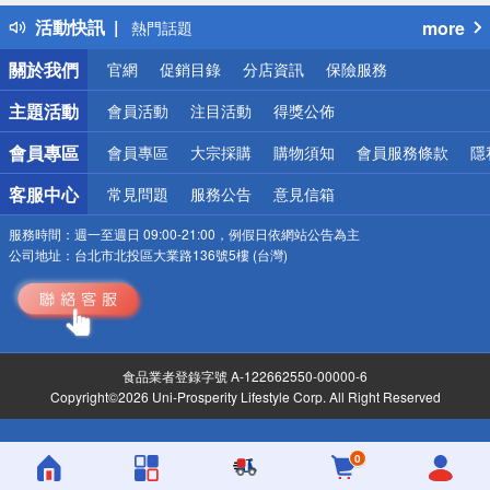
得獎公告
活動快訊
more
熱門話題
銀行優惠
關於我們
官網
促銷目錄
分店資訊
保險服務
偏遠地區配送
詐騙網頁！請小心！
主題活動
會員活動
注目活動
得獎公佈
會員專區
會員專區
大宗採購
購物須知
會員服務條款
隱
客服中心
常見問題
服務公告
意見信箱
服務時間：
週一至週日 09:00-21:00，例假日依網站公告為主
公司地址：
台北市北投區大業路136號5樓 (台灣)
食品業者登錄字號 A-122662550-00000-6
Copyright©2026 Uni-Prosperity Lifestyle Corp. All Right Reserved
0