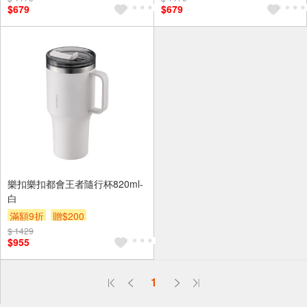
$679
$679
樂扣樂扣都會王者隨行杯820ml-
白
滿額9折
贈$200
$ 1429
$955
偏遠地區配送
1
詐騙網頁！請小心！