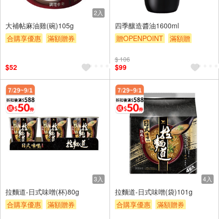
2入
大補帖麻油雞(碗)105g
四季釀造醬油1600ml
合購享優惠
滿額贈券
贈OPENPOINT
滿額贈
贈$200
贈$200
$ 106
$52
$99
3入
4入
拉麵道-日式味噌(杯)80g
拉麵道-日式味噌(袋)101g
合購享優惠
滿額贈券
合購享優惠
滿額贈券
贈$200
贈$200