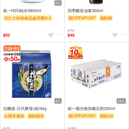
2入
統一H2O純水5800ml
四季釀造油膏300ml
另計大材積物流處理費$10
贈OPENPOINT
滿額贈
贈$200
贈$200
$ 52
$92
$48
4入
24入
拉麵道-日式豚骨(袋)94g
統一陽光無加糖豆奶250ml
合購享優惠
滿額贈券
贈OPENPOINT
贈$200
贈$200
$ 72
$ 360