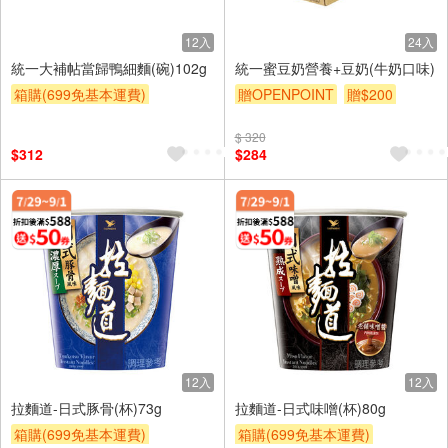
12入
24入
統一大補帖當歸鴨細麵(碗)102g
統一蜜豆奶營養+豆奶(牛奶口味)
箱購(699免基本運費)
贈OPENPOINT
贈$200
合購享優惠
滿額贈券
$ 320
贈$200
$312
$284
12入
12入
拉麵道-日式豚骨(杯)73g
拉麵道-日式味噌(杯)80g
箱購(699免基本運費)
箱購(699免基本運費)