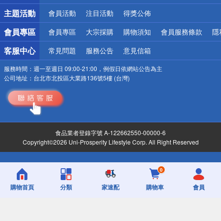
詐騙網頁！請小心！
主題活動
會員活動
注目活動
得獎公佈
會員專區
會員專區
大宗採購
購物須知
會員服務條款
隱
客服中心
常見問題
服務公告
意見信箱
服務時間：
週一至週日 09:00-21:00，例假日依網站公告為主
公司地址：
台北市北投區大業路136號5樓 (台灣)
食品業者登錄字號 A-122662550-00000-6
Copyright©2026 Uni-Prosperity Lifestyle Corp. All Right Reserved
0
購物首頁
分類
家速配
購物車
會員