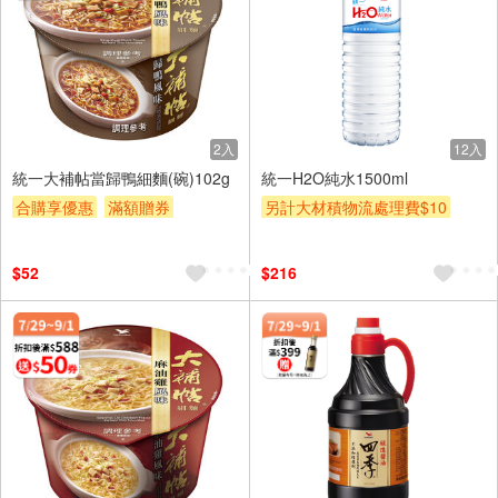
2入
12入
統一大補帖當歸鴨細麵(碗)102g
統一H2O純水1500ml
合購享優惠
滿額贈券
另計大材積物流處理費$10
贈$200
贈$200
$52
$216