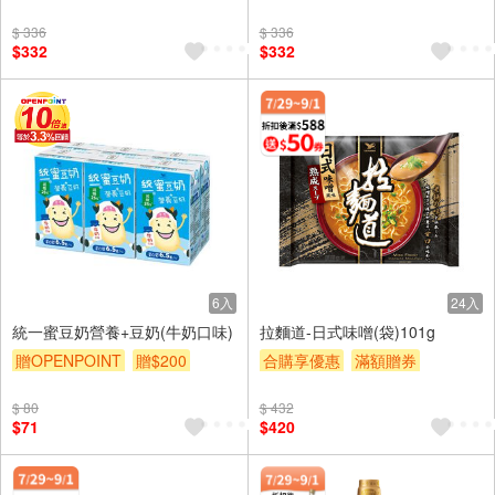
合購享優惠
滿額贈券
合購享優惠
滿額贈券
$ 336
$ 336
贈$200
贈$200
$332
$332
6入
24入
統一蜜豆奶營養+豆奶(牛奶口味)
拉麵道-日式味噌(袋)101g
贈OPENPOINT
贈$200
合購享優惠
滿額贈券
贈$200
$ 80
$ 432
$71
$420