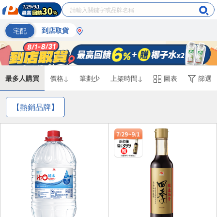
宅配
到店取貨
最多人購買
價格↓
筆劃少
上架時間↓
圖表
篩選
【熱銷品牌】