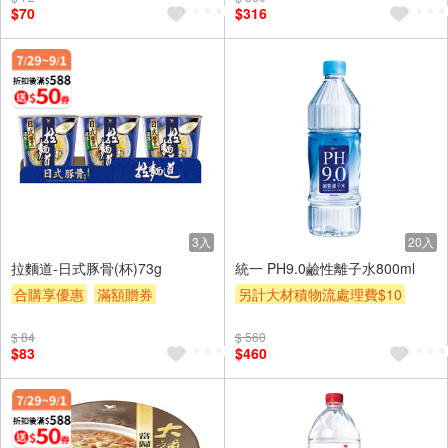
$70
$316
3入
20入
拉麵道-日式豚骨(杯)73g
統一 PH9.0鹼性離子水800ml
合購享優惠
滿額贈券
另計大材積物流處理費$10
贈$200
箱購(699免基本運費)
贈$200
$ 84
$ 560
$83
$460