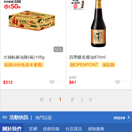
12入
大補帖麻油雞(碗)105g
四季釀造醬油870ml
箱購(699免基本運費)
贈OPENPOINT
滿額贈
合購享優惠
滿額贈券
贈$200
$ 63
贈$200
$312
$61
偏遠地區配送
1
2
詐騙網頁！請小心！
得獎公告
活動快訊
more
熱門話題
銀行優惠
關於我們
官網
促銷目錄
分店資訊
保險服務
偏遠地區配送