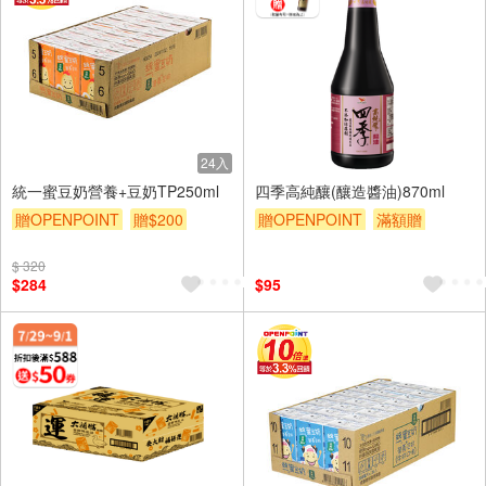
24入
統一蜜豆奶營養+豆奶TP250ml
四季高純釀(釀造醬油)870ml
贈OPENPOINT
贈$200
贈OPENPOINT
滿額贈
贈$200
$ 320
$284
$95