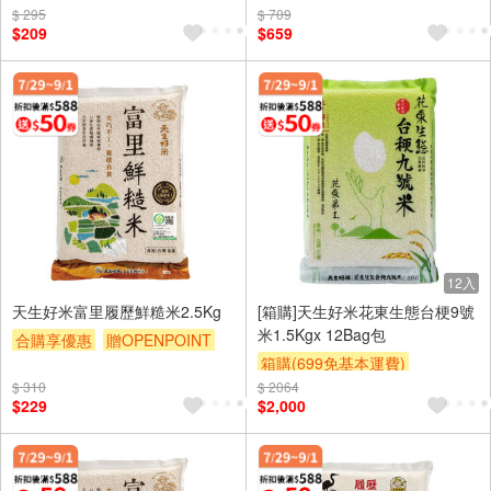
滿額9折
滿額贈券
贈$200
$ 295
$ 709
滿額9折
滿額贈券
贈$200
$209
$659
12入
天生好米富里履歷鮮糙米2.5Kg
[箱購]天生好米花東生態台梗9號
米1.5Kgx 12Bag包
合購享優惠
贈OPENPOINT
箱購(699免基本運費)
滿額9折
滿額贈券
贈$200
$ 310
$ 2064
合購享優惠
贈OPENPOINT
$229
$2,000
滿額贈券
贈$200