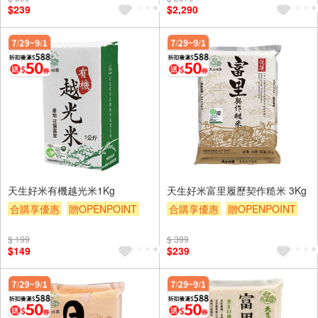
$239
$2,290
滿額贈券
贈$200
天生好米有機越光米1Kg
天生好米富里履歷契作糙米 3Kg
合購享優惠
贈OPENPOINT
合購享優惠
贈OPENPOINT
滿額9折
滿額贈券
贈$200
滿額9折
滿額贈券
贈$200
$ 199
$ 399
$149
$239