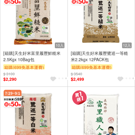
10入
12入
[箱購]天生好米富里履歷鮮糙米
[箱購]天生好米履歷鷺巡一等糙
2.5Kgx 10Bag包
米2.2kgx 12PACK包
箱購(699免基本運費)
箱購(699免基本運費)
$ 3100
合購享優惠
贈OPENPOINT
$ 3540
合購享優惠
贈OPENPOINT
$2,290
$2,499
滿額贈券
贈$200
滿額贈券
贈$200