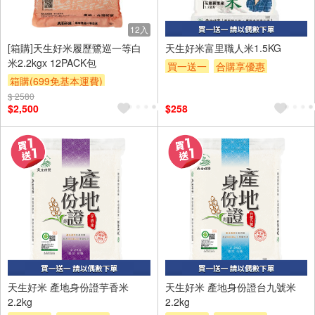
12入
[箱購]天生好米履歷鷺巡一等白
天生好米富里職人米1.5KG
米2.2kgx 12PACK包
買一送一
合購享優惠
箱購(699免基本運費)
贈OPENPOINT
滿額贈券
$ 2580
合購享優惠
贈OPENPOINT
贈$200
$2,500
$258
滿額贈券
贈$200
天生好米 產地身份證芋香米
天生好米 產地身份證台九號米
2.2kg
2.2kg