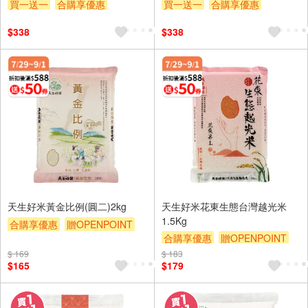
買一送一
合購享優惠
買一送一
合購享優惠
贈OPENPOINT
滿額贈券
贈OPENPOINT
滿額贈券
$338
$338
贈$200
贈$200
天生好米黃金比例(圓二)2kg
天生好米花東生態台灣越光米
1.5Kg
合購享優惠
贈OPENPOINT
合購享優惠
贈OPENPOINT
滿額9折
滿額贈券
贈$200
滿額9折
滿額贈券
贈$200
$ 169
$ 183
$165
$179