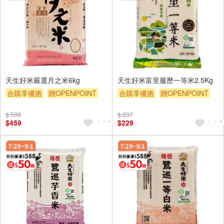
天生好米嚴選月之米6kg
天生好米富里履歷一等米2.5Kg
合購享優惠
贈OPENPOINT
合購享優惠
贈OPENPOINT
滿額9折
滿額贈券
贈$200
滿額9折
滿額贈券
贈$200
$ 509
$ 237
$459
$229