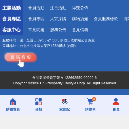
詐騙網頁！請小心！
主題活動
會員活動
注目活動
得獎公佈
會員專區
會員專區
大宗採購
購物須知
會員服務條款
隱
客服中心
常見問題
服務公告
意見信箱
服務時間：
週一至週日 09:00-21:00，例假日依網站公告為主
公司地址：
台北市北投區大業路136號5樓 (台灣)
食品業者登錄字號 A-122662550-00000-6
Copyright©2026 Uni-Prosperity Lifestyle Corp. All Right Reserved
0
購物首頁
分類
家速配
購物車
會員