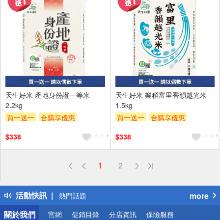
天生好米 產地身份證一等米
天生好米 樂稻富里香韻越光米
2.2kg
1.5kg
買一送一
合購享優惠
買一送一
合購享優惠
贈OPENPOINT
滿額贈券
贈OPENPOINT
滿額贈券
$338
$338
贈$200
贈$200
偏遠地區配送
1
2
詐騙網頁！請小心！
得獎公告
活動快訊
more
熱門話題
銀行優惠
關於我們
官網
促銷目錄
分店資訊
保險服務
偏遠地區配送