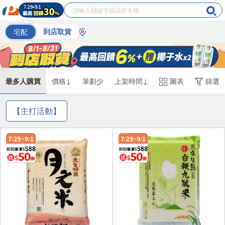
宅配
到店取貨
最多人購買
價格↓
筆劃少
上架時間↓
圖表
篩選
【主打活動】