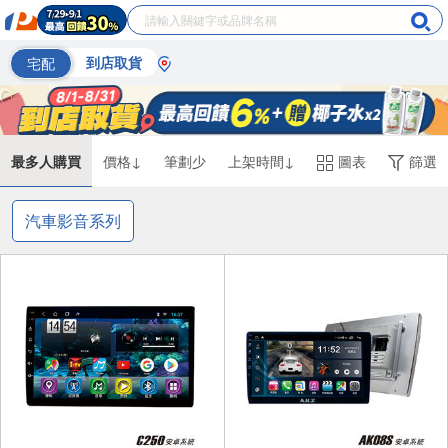
宅配
到店取貨
最多人購買
價格↓
筆劃少
上架時間↓
圖表
篩選
汽車影音系列