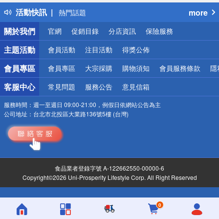
得獎公告
活動快訊
more
熱門話題
銀行優惠
關於我們
官網
促銷目錄
分店資訊
保險服務
偏遠地區配送
詐騙網頁！請小心！
主題活動
會員活動
注目活動
得獎公佈
會員專區
會員專區
大宗採購
購物須知
會員服務條款
隱
客服中心
常見問題
服務公告
意見信箱
服務時間：
週一至週日 09:00-21:00，例假日依網站公告為主
公司地址：
台北市北投區大業路136號5樓 (台灣)
食品業者登錄字號 A-122662550-00000-6
Copyright©2026 Uni-Prosperity Lifestyle Corp. All Right Reserved
0