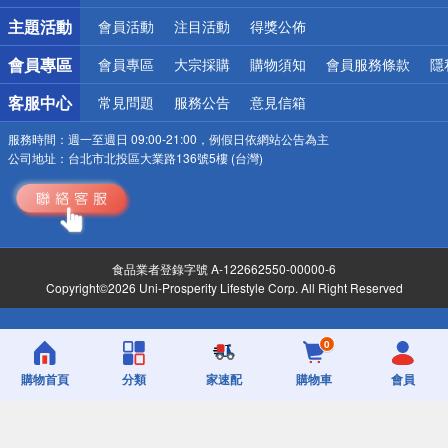
詐騙網頁！請小心！
主題活動
會員活動
注目活動
得獎公佈
會員專區
會員專區
大宗採購
購物須知
會員服務條款
隱
客服中心
常見問題
服務公告
意見信箱
服務時間：
週一至週日 09:00-21:00，例假日依網站公告為主
公司地址：
台北市北投區大業路136號5樓 (台灣)
食品業者登錄字號 A-122662550-00000-6
Copyright©2026 Uni-Prosperity Lifestyle Corp. All Right Reserved
0
購物首頁
分類
家速配
購物車
會員