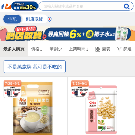
宅配
到店取貨
最多人購買
價格↓
筆劃少
上架時間↓
圖表
篩選
不是萬歲牌 我可是不吃的