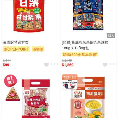
12入
萬歲牌特選甘栗
[箱購]萬歲牌米果綜合果鹽味
180g x 12Bag包
贈OPENPOINT
滿額贈
箱購(699免基本運費)
贈$200
$ 111
$ 2148
贈OPENPOINT
贈$200
$99
$1,260