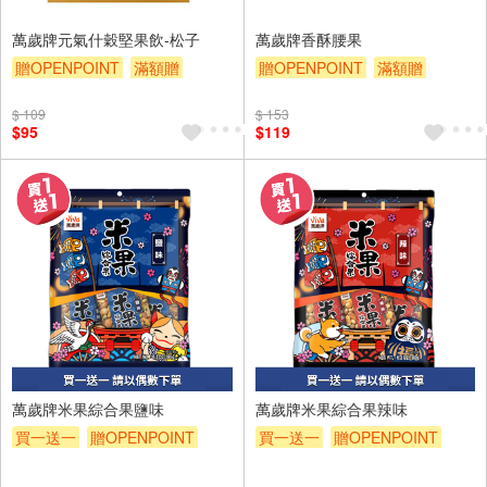
萬歲牌元氣什穀堅果飲-松子
萬歲牌香酥腰果
贈OPENPOINT
滿額贈
贈OPENPOINT
滿額贈
贈$200
贈$200
$ 109
$ 153
$95
$119
萬歲牌米果綜合果鹽味
萬歲牌米果綜合果辣味
買一送一
贈OPENPOINT
買一送一
贈OPENPOINT
滿額贈
贈$200
滿額贈
贈$200