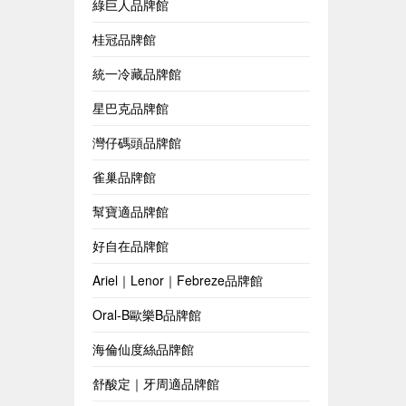
綠巨人品牌館
桂冠品牌館
統一冷藏品牌館
星巴克品牌館
灣仔碼頭品牌館
雀巢品牌館
幫寶適品牌館
好自在品牌館
Ariel｜Lenor｜Febreze品牌館
Oral-B歐樂B品牌館
海倫仙度絲品牌館
舒酸定｜牙周適品牌館