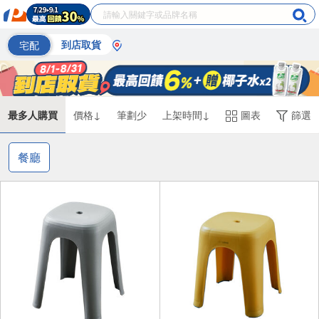
宅配
到店取貨
最多人購買
價格↓
筆劃少
上架時間↓
圖表
篩選
餐廳