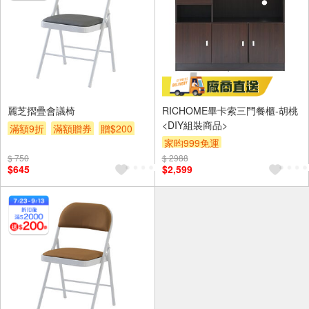
麗芝摺疊會議椅
RICHOME畢卡索三門餐櫃-胡桃
<DIY組裝商品>
滿額9折
滿額贈券
贈$200
家昀999免運
$ 750
$ 2988
$645
$2,599