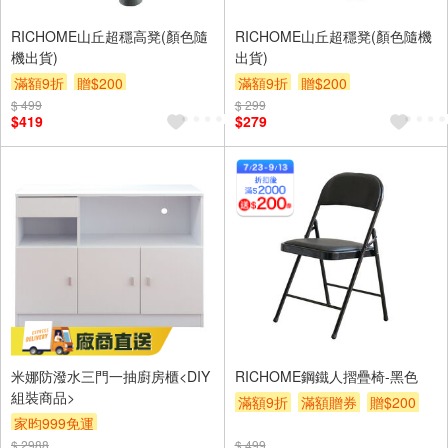
RICHOME山丘超穩高凳(顏色隨
RICHOME山丘超穩凳(顏色隨機
機出貨)
出貨)
滿額9折
贈$200
滿額9折
贈$200
$ 499
$ 299
$419
$279
米娜防潑水三門一抽廚房櫃<DIY
RICHOME鋼鐵人摺疊椅-黑色
組裝商品>
滿額9折
滿額贈券
贈$200
家昀999免運
$ 2988
$ 499