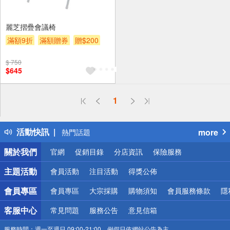
麗芝摺疊會議椅
滿額9折
滿額贈券
贈$200
$ 750
$645
偏遠地區配送
1
詐騙網頁！請小心！
得獎公告
活動快訊
more
熱門話題
銀行優惠
關於我們
官網
促銷目錄
分店資訊
保險服務
偏遠地區配送
詐騙網頁！請小心！
主題活動
會員活動
注目活動
得獎公佈
會員專區
會員專區
大宗採購
購物須知
會員服務條款
隱
客服中心
常見問題
服務公告
意見信箱
服務時間：
週一至週日 09:00-21:00，例假日依網站公告為主