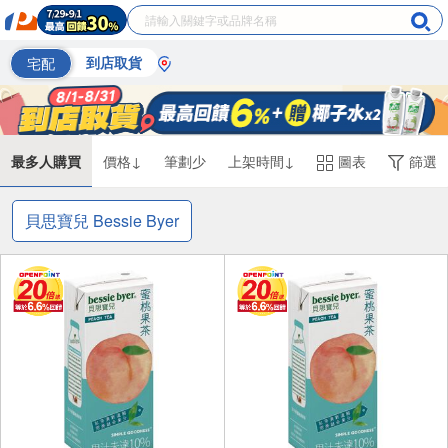
宅配
到店取貨
最多人購買
價格↓
筆劃少
上架時間↓
圖表
篩選
貝思寶兒 Bessie Byer