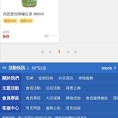
貝思寶兒檸檬紅茶 980ml
滿額9折
贈$200
$ 59
$45
偏遠地區配送
1
詐騙網頁！請小心！
得獎公告
活動快訊
more
熱門話題
銀行優惠
關於我們
官網
促銷目錄
分店資訊
保險服務
偏遠地區配送
詐騙網頁！請小心！
主題活動
會員活動
注目活動
得獎公佈
會員專區
會員專區
大宗採購
購物須知
會員服務條款
隱
客服中心
常見問題
服務公告
意見信箱
服務時間：
週一至週日 09:00-21:00，例假日依網站公告為主