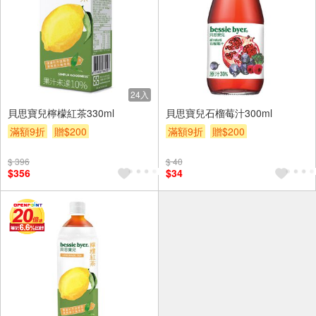
24入
貝思寶兒檸檬紅茶330ml
貝思寶兒石榴莓汁300ml
滿額9折
贈$200
滿額9折
贈$200
$ 396
$ 40
$356
$34