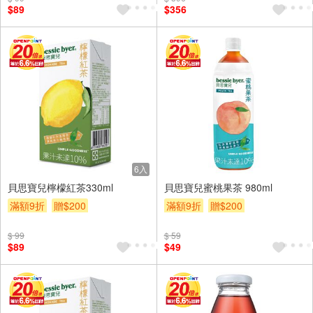
$89
$356
6入
貝思寶兒檸檬紅茶330ml
貝思寶兒蜜桃果茶 980ml
滿額9折
贈$200
滿額9折
贈$200
$ 99
$ 59
$89
$49