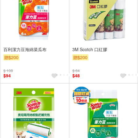
百利潔力豆海綿菜瓜布
3M Scotch 口紅膠
贈$200
贈$200
$ 108
$ 64
$94
$48