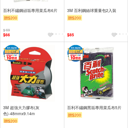
百利不鏽鋼頑垢專用菜瓜布6片
3M 百利鋼絲球重量包2入裝
贈$200
贈$200
$ 69
$66
$85
3M 超強大力膠布(灰
百利不鏽鋼黑垢專用菜瓜布5片
色)-48mmx9.14m
贈$200
贈$200