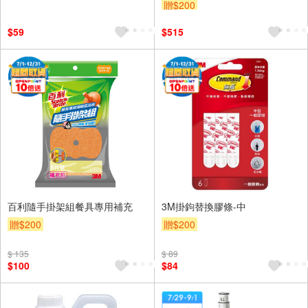
贈$200
$59
$515
百利隨手掛架組餐具專用補充
3M掛鉤替換膠條-中
贈$200
贈$200
$ 135
$ 89
$100
$84