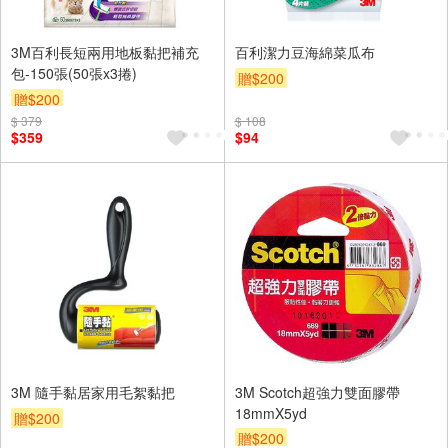
3M百利長短兩用地板黏把補充
百利潔力豆海綿菜瓜布
包-150張(50張x3捲)
贈$200
贈$200
$ 379
$ 108
$359
$94
3M 隨手黏居家用毛絮黏把
3M Scotch超強力雙面膠帶
18mmX5yd
贈$200
贈$200