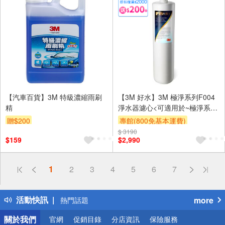
【汽車百貨】3M 特級濃縮雨刷
【3M 好水】3M 極淨系列F004
精
淨水器濾心<可適用於~極淨系列
S004淨水器>
贈$200
專館(800免基本運費)
$ 3190
滿額贈券
贈$200
$159
$2,990
偏遠地區配送
1
2
3
4
5
6
7
詐騙網頁！請小心！
得獎公告
活動快訊
more
熱門話題
銀行優惠
關於我們
官網
促銷目錄
分店資訊
保險服務
偏遠地區配送