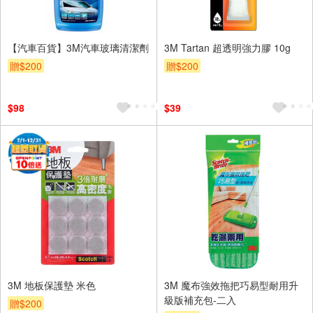
【汽車百貨】3M汽車玻璃清潔劑
3M Tartan 超透明強力膠 10g
贈$200
贈$200
$98
$39
3M 地板保護墊 米色
3M 魔布強效拖把巧易型耐用升
級版補充包-二入
贈$200