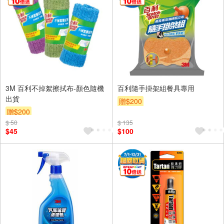
3M 百利不掉絮擦拭布-顏色隨機
百利隨手掛架組餐具專用
出貨
贈$200
贈$200
$ 50
$ 135
$45
$100