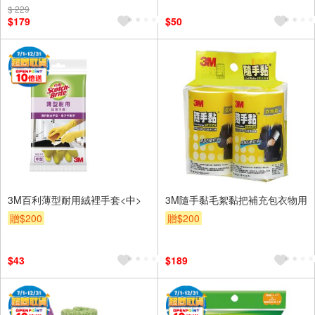
$ 229
$179
$50
3M百利薄型耐用絨裡手套<中>
3M隨手黏毛絮黏把補充包衣物用
贈$200
贈$200
$43
$189