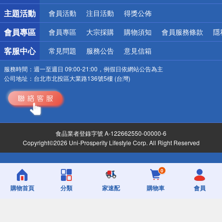
詐騙網頁！請小心！
主題活動
會員活動
注目活動
得獎公佈
會員專區
會員專區
大宗採購
購物須知
會員服務條款
隱
客服中心
常見問題
服務公告
意見信箱
服務時間：
週一至週日 09:00-21:00，例假日依網站公告為主
公司地址：
台北市北投區大業路136號5樓 (台灣)
食品業者登錄字號 A-122662550-00000-6
Copyright©2026 Uni-Prosperity Lifestyle Corp. All Right Reserved
0
購物首頁
分類
家速配
購物車
會員