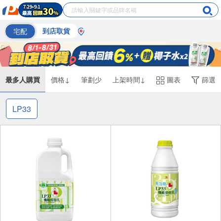
宅配
到店取貨
最多人購買
價格↓
筆劃少
上架時間↓
圖表
篩選
LP33