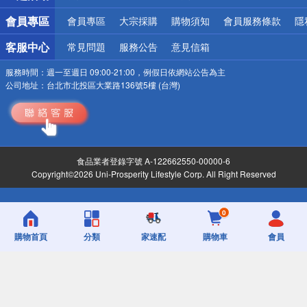
會員專區
會員專區
大宗採購
購物須知
會員服務條款
隱
客服中心
常見問題
服務公告
意見信箱
服務時間：
週一至週日 09:00-21:00，例假日依網站公告為主
公司地址：
台北市北投區大業路136號5樓 (台灣)
食品業者登錄字號 A-122662550-00000-6
Copyright©2026 Uni-Prosperity Lifestyle Corp. All Right Reserved
0
購物首頁
分類
家速配
購物車
會員