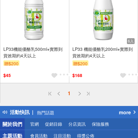
6入
LP33機能優酪乳500ml※實際到
LP33 機能優酪乳200ml※實際到
貨效期約4天以上
貨效期約4天以上
贈$200
贈$200
$45
$168
偏遠地區配送
1
詐騙網頁！請小心！
得獎公告
活動快訊
more
熱門話題
銀行優惠
關於我們
官網
促銷目錄
分店資訊
保險服務
偏遠地區配送
詐騙網頁！請小心！
主題活動
會員活動
注目活動
得獎公佈