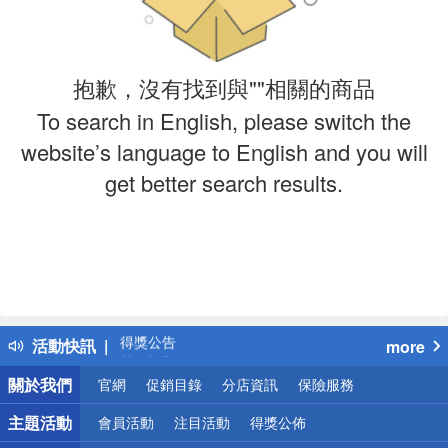
抱歉，沒有找到與""相關的商品
To search in English, please switch the
website’s language to English and you will
get better search results.
偏遠地區配送
詐騙網頁！請小心！
得獎公告
活動快訊
more
熱門話題
銀行優惠
關於我們
官網
促銷目錄
分店資訊
保險服務
偏遠地區配送
詐騙網頁！請小心！
主題活動
會員活動
注目活動
得獎公佈