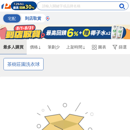
宅配
到店取貨
最多人購買
價格↓
筆劃少
上架時間↓
圖表
篩選
茶樹莊園洗衣球