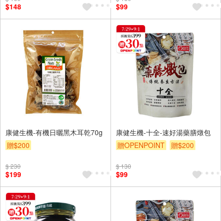
$148
$99
康健生機-有機日曬黑木耳乾70g
康健生機-十全-速好湯藥膳燉包
贈$200
贈OPENPOINT
贈$200
$ 230
$ 130
$199
$99