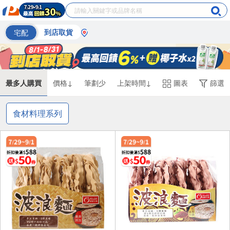
宅配
到店取貨
最多人購買
價格↓
筆劃少
上架時間↓
圖表
篩選
食材料理系列