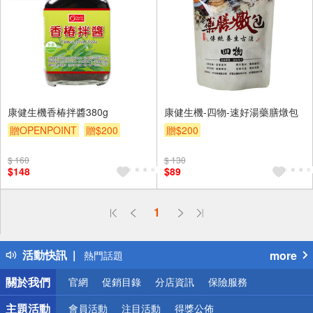
康健生機香椿拌醬380g
康健生機-四物-速好湯藥膳燉包
贈OPENPOINT
贈$200
贈$200
$ 160
$ 130
$148
$89
偏遠地區配送
1
詐騙網頁！請小心！
得獎公告
活動快訊
more
熱門話題
銀行優惠
關於我們
官網
促銷目錄
分店資訊
保險服務
偏遠地區配送
詐騙網頁！請小心！
主題活動
會員活動
注目活動
得獎公佈