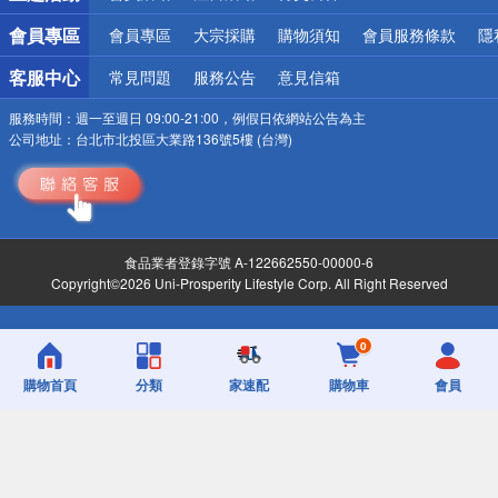
會員專區
會員專區
大宗採購
購物須知
會員服務條款
隱
客服中心
常見問題
服務公告
意見信箱
服務時間：
週一至週日 09:00-21:00，例假日依網站公告為主
公司地址：
台北市北投區大業路136號5樓 (台灣)
食品業者登錄字號 A-122662550-00000-6
Copyright©2026 Uni-Prosperity Lifestyle Corp. All Right Reserved
0
購物首頁
分類
家速配
購物車
會員