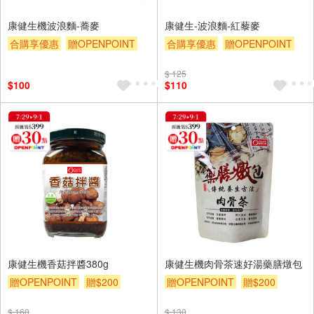
康健生機波浪麵-蕎麥
康健生-波浪麵-紅藜麥
合購享優惠
贈OPENPOINT
合購享優惠
贈OPENPOINT
滿額贈券
贈$200
滿額贈券
贈$200
$ 125
$100
$110
康健生機香菇拌醬380g
康健生機肉骨茶速好湯藥膳燉包
贈OPENPOINT
贈$200
贈OPENPOINT
贈$200
$ 160
$ 130