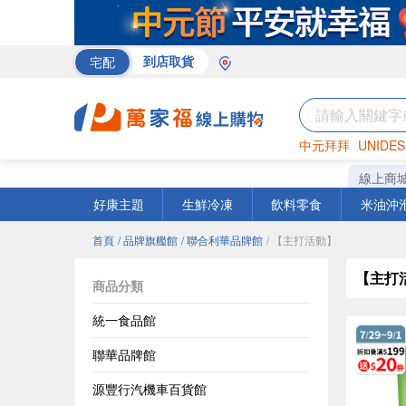
宅配
到店取貨
中元拜拜
UNIDES
巧克力
罐頭
咖啡
線上商
好康主題
生鮮冷凍
飲料零食
米油沖
首頁
/ 品牌旗艦館
/ 聯合利華品牌館
/ 【主打活動】
【主打
商品分類
統一食品館
聯華品牌館
源豐行汽機車百貨館