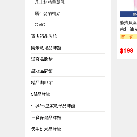
凡士林精華凝乳
麗仕髮的補給
熊寶貝溫
OMO
茉莉 補
寶多福品牌館
買一送
贈$200
樂米穀場品牌館
$198
漢高品牌館
皇冠品牌館
精品咖啡館
3M品牌館
中興米/皇家穀堡品牌館
三多保健品牌館
天生好米品牌館