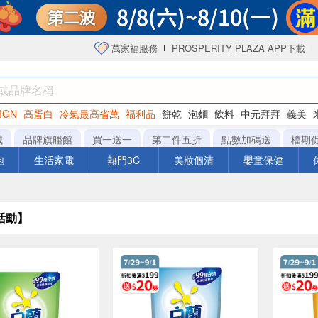
萬家福服務
PROSPERITY PLAZA APP下載
IGN
高蛋白
冷氣最高省萬
福利品
餅乾
泡麵
飲料
中元拜拜
義美
海苔
城
品牌旗艦館
買一送一
第二件五折
點數加碼送
檔期
泡
生活家電
熱門3C
美妝個清
嬰童保健
活動】