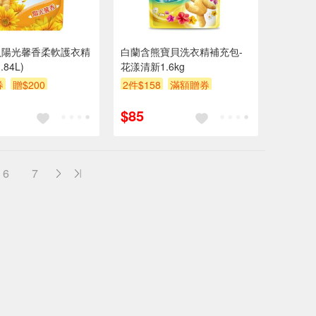
貝陽光馨香柔軟護衣精
白蘭含熊寶貝洗衣精補充包-
84L)
花漾清新1.6kg
券
贈$200
2件$158
滿額贈券
贈$200
$85
6
7