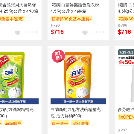
白蘭含熊寶貝大自然馨
[箱購]白蘭鮮豔護色洗衣粉
[箱購]
.25Kg公斤 x 4包/箱
4.5Kg公斤 x 4袋/箱
4.5Kg公
99免基本運費)
箱購(699免基本運費)
箱購(6
$ 796
贈$200
$ 796
贈$200
$716
$716
力配方洗碗精補充
白蘭新動力配方洗碗精補充
多芬輕潤
00g
包-活力鮮柚800g
贈OPEN
一
滿額贈券
買一送一
滿額贈券
滿額贈
贈$200
$ 237