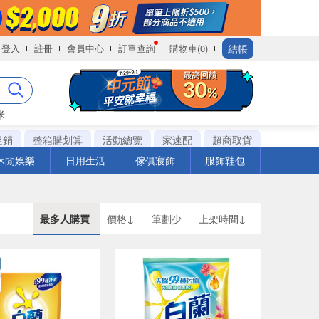
結帳
登入
註冊
會員中心
訂單查詢
購物車(0)
米
促銷
整箱購划算
活動總覽
家速配
超商取貨
休閒娛樂
日用生活
傢俱寢飾
服飾鞋包
最多人購買
價格↓
筆劃少
上架時間↓