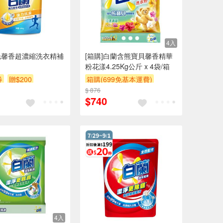
4入
光馨香超濃縮洗衣精補
[箱購]白蘭含熊寶貝馨香精華
g
粉花漾4.25Kg公斤 x 4袋/箱
券
贈$200
箱購(699免基本運費)
$ 876
贈$200
$740
4入