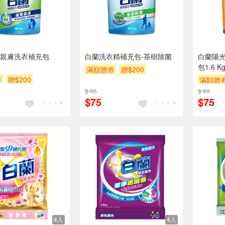
親膚洗衣補充包
白蘭洗衣精補充包-茶樹除菌
白蘭陽
包1.6 K
滿額贈券
贈$200
券
贈$200
滿額贈
$ 95
$ 89
$75
$75
4入
4入