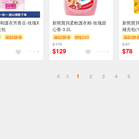
和護衣芳香豆-玫瑰X
新熊寶貝柔軟護衣精-玫瑰甜
新熊寶
充包
心香-3.2L
補充包(1.
一
滿額贈券
滿額贈券
贈$200
滿額贈
$ 175
$ 87
$129
$78
1
2
3
4
5