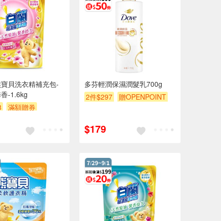
寶貝洗衣精補充包-
多芬輕潤保濕潤髮乳700g
-1.6kg
2件$297
贈OPENPOINT
8
滿額贈券
滿額9折
滿額贈券
贈$200
$179