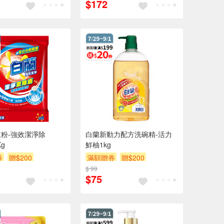
$172
粉-強效潔淨除
白蘭新動力配方洗碗精-活力
Kg
鮮柚1kg
券
贈$200
滿額贈券
贈$200
$ 99
$75