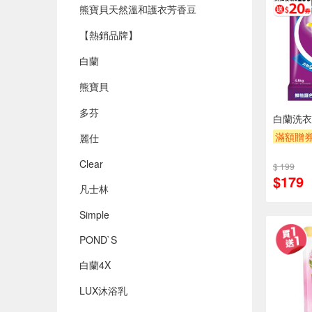
熊寶貝天然溫和護衣芳香豆
【熱銷品牌】
白蘭
熊寶貝
多芬
白蘭洗衣粉
滿額贈
麗仕
Clear
$ 199
$179
凡士林
Simple
POND`S
白蘭4X
LUX沐浴乳