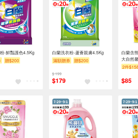
-鮮豔護色4.5Kg
白蘭洗衣粉-蘆薈親膚4.5Kg
白蘭含熊
大自然馨香
券
贈$200
滿額贈券
贈$200
2件$15
$ 199
贈$200
$179
$85