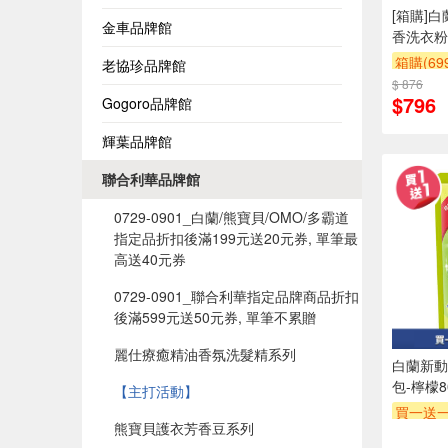
[箱購]
金車品牌館
香洗衣粉4
箱購(6
老協珍品牌館
$ 876
贈$200
$796
Gogoro品牌館
輝葉品牌館
聯合利華品牌館
0729-0901_白蘭/熊寶貝/OMO/多霸道
指定品折扣後滿199元送20元券, 單筆最
高送40元券
0729-0901_聯合利華指定品牌商品折扣
後滿599元送50元券, 單筆不累贈
麗仕療癒精油香氛洗髮精系列
白蘭新動
包-檸檬8
【主打活動】
買一送
熊寶貝護衣芳香豆系列
贈$200