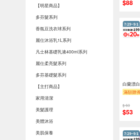
$88
【明星商品】
多芬髮系列
香氛豆洗衣球系列
麗仕沐浴乳1L系列
凡士林基礎乳液400ml系列
麗仕柔亮髮系列
多芬基礎髮系列
白蘭漂白
【主打商品】
滿額贈
家用清潔
$ 60
美髮護理
$53
美體沐浴
美肌保養