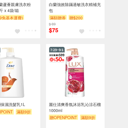
白蘭蘆薈親膚洗衣粉
白蘭強效除蹣過敏洗衣精補充
斤 x 4袋/箱
包
99免基本運費)
滿額贈券
贈$200
$ 89
$75
保濕洗髮乳1L
麗仕清爽香氛沐浴乳沁涼石榴
1000ml
POINT
滿額9折
贈OPENPOINT
滿額9折
券
贈$200
滿額贈券
贈$200