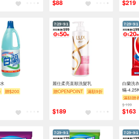
$88
$219
水
麗仕柔亮直順洗髮乳
白蘭洗衣
蟎-4.25
券
贈$200
贈OPENPOINT
滿額9折
滿額贈
滿額贈券
贈$200
$ 199
$189
$163