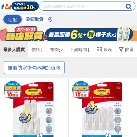
宅配
到店取貨
最多人購買
價格↓
筆劃少
上架時間↓
圖表
篩選
無痕防水掛勾/5鉤加值包