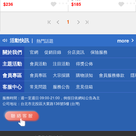
$236
$185
偏遠地區配送
1
詐騙網頁！請小心！
得獎公告
活動快訊
more
熱門話題
銀行優惠
關於我們
官網
促銷目錄
分店資訊
保險服務
偏遠地區配送
詐騙網頁！請小心！
主題活動
會員活動
注目活動
得獎公佈
會員專區
會員專區
大宗採購
購物須知
會員服務條款
隱
客服中心
常見問題
服務公告
意見信箱
服務時間：
週一至週日 09:00-21:00，例假日依網站公告為主
公司地址：
台北市北投區大業路136號5樓 (台灣)