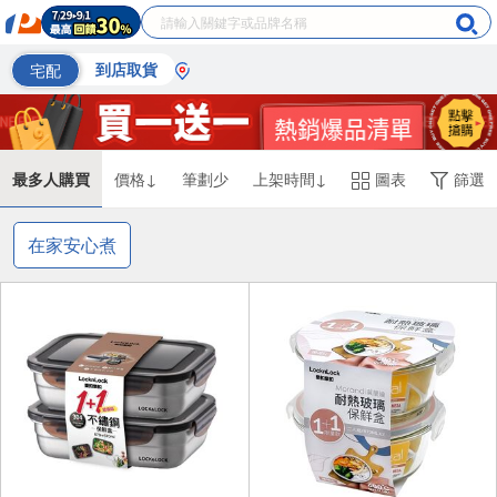
宅配
到店取貨
最多人購買
價格↓
筆劃少
上架時間↓
圖表
篩選
在家安心煮