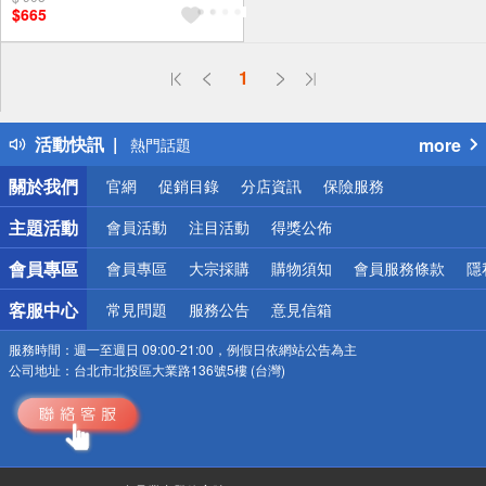
$665
偏遠地區配送
1
詐騙網頁！請小心！
得獎公告
活動快訊
more
熱門話題
銀行優惠
關於我們
官網
促銷目錄
分店資訊
保險服務
偏遠地區配送
詐騙網頁！請小心！
主題活動
會員活動
注目活動
得獎公佈
會員專區
會員專區
大宗採購
購物須知
會員服務條款
隱
客服中心
常見問題
服務公告
意見信箱
服務時間：
週一至週日 09:00-21:00，例假日依網站公告為主
公司地址：
台北市北投區大業路136號5樓 (台灣)