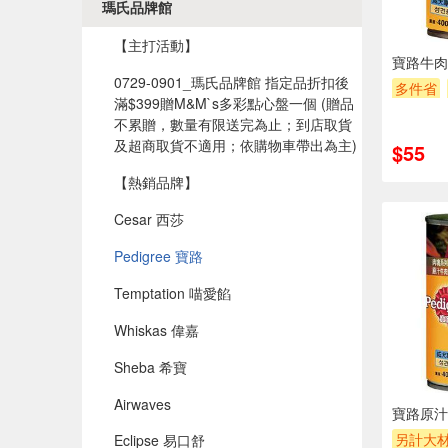
瑪氏品牌館
【主打活動】
寶路牛肉
0729-0901_瑪氏品牌館 指定品折扣後
多件省
滿$399贈M&M`s多彩點心盤一個​ (贈品
滿額贈
不累贈，數量有限送完為止；到店取貨
及超商取貨不適用；依購物車帶出為主)​
$55
【熱銷品牌】
Cesar 西莎
Pedigree 寶路
Temptation 喵愛餡
Whiskas 偉嘉
Sheba 希寶
Airwaves
寶路原汁
另計大材
Eclipse 易口舒