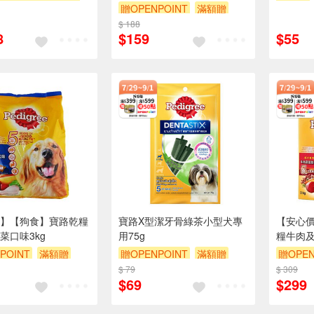
贈OPENPOINT
滿額贈
99免基本運費)
滿額贈
$ 188
贈$200
POINT
贈$200
8
$159
$55
】【狗食】寶路乾糧
寶路X型潔牙骨綠茶小型犬專
【安心
菜口味3kg
用75g
糧牛肉及
POINT
滿額贈
贈OPENPOINT
滿額贈
贈OPEN
$ 79
贈$200
$ 309
贈$200
$69
$299