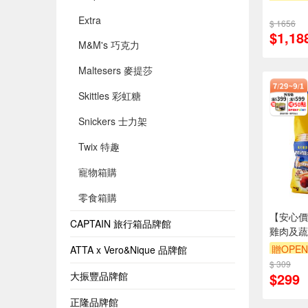
箱購(6
Extra
$ 1656
贈OPEN
$1,18
M&M's 巧克力
Maltesers 麥提莎
Skittles 彩虹糖
Snickers 士力架
Twix 特趣
寵物箱購
零食箱購
【安心價
CAPTAIN 旅行箱品牌館
雞肉及蔬
贈OPEN
ATTA x Vero&Nique 品牌館
$ 309
贈$200
$299
大振豐品牌館
正隆品牌館