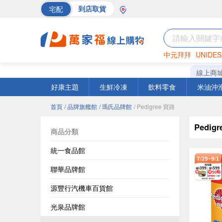
宅配
到店取貨
中元拜拜
UNIDES
海苔
巧克力
罐頭
線上商
好康主題
生鮮冷凍
飲料零食
米油沖
首頁
/ 品牌旗艦館
/ 瑪氏品牌館
/ Pedigree 寶路
Pedig
商品分類
統一食品館
聯華品牌館
源豐行汽機車百貨館
光泉品牌館