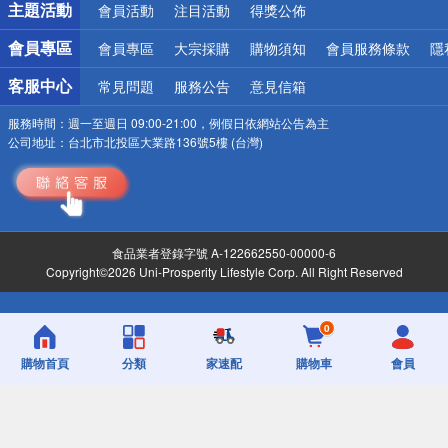
主題活動
會員活動
注目活動
得獎公佈
會員專區
會員專區
大宗採購
購物須知
會員服務條款
隱
客服中心
常見問題
服務公告
意見信箱
服務時間：
週一至週日 09:00-21:00，例假日依網站公告為主
公司地址：
台北市北投區大業路136號5樓 (台灣)
食品業者登錄字號 A-122662550-00000-6
Copyright©2026 Uni-Prosperity Lifestyle Corp. All Right Reserved
0
購物首頁
分類
家速配
購物車
會員