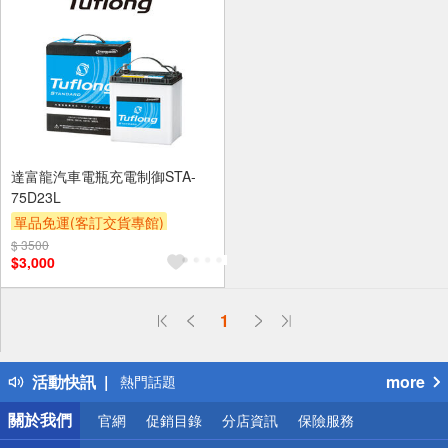
達富龍汽車電瓶充電制御STA-
75D23L
單品免運(客訂交貨專館)
$ 3500
$3,000
偏遠地區配送
1
詐騙網頁！請小心！
得獎公告
活動快訊
more
熱門話題
銀行優惠
關於我們
官網
促銷目錄
分店資訊
保險服務
偏遠地區配送
詐騙網頁！請小心！