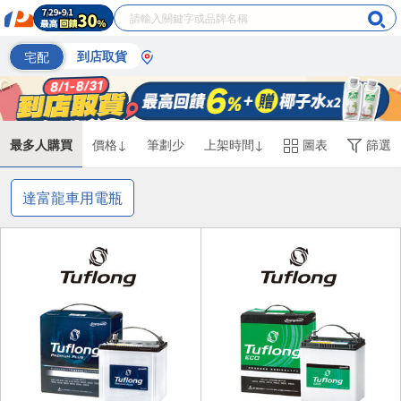
宅配
到店取貨
最多人購買
價格↓
筆劃少
上架時間↓
圖表
篩選
達富龍車用電瓶