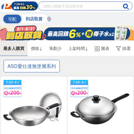
宅配
到店取貨
最多人購買
價格↓
筆劃少
上架時間↓
圖表
篩選
ASD愛仕達無塗層系列