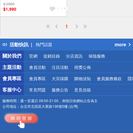
$ 2880
$1,990
偏遠地區配送
1
詐騙網頁！請小心！
得獎公告
活動快訊
more
熱門話題
銀行優惠
關於我們
官網
促銷目錄
分店資訊
保險服務
偏遠地區配送
詐騙網頁！請小心！
主題活動
會員活動
注目活動
得獎公佈
會員專區
會員專區
大宗採購
購物須知
會員服務條款
隱
客服中心
常見問題
服務公告
意見信箱
服務時間：
週一至週日 09:00-21:00，例假日依網站公告為主
公司地址：
台北市北投區大業路136號5樓 (台灣)