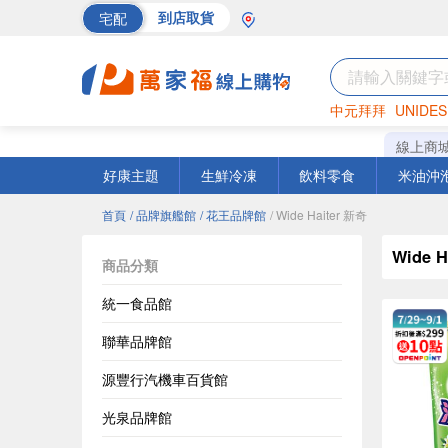
宅配
到店取貨
中元拜拜
UNIDES
巧克力
罐頭
海苔
線上商
好康主題
生鮮冷凍
飲料零食
米油沖
首頁
/ 品牌旗艦館
/ 花王品牌館
/ Wide Haiter 新奇
Wide H
商品分類
統一食品館
聯華品牌館
源豐行汽機車百貨館
光泉品牌館