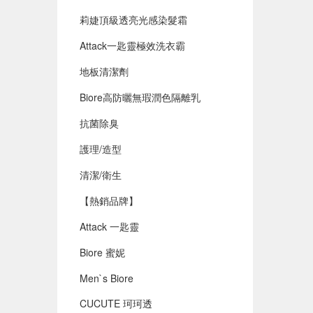
莉婕頂級透亮光感染髮霜
Attack一匙靈極效洗衣霸
地板清潔劑
Biore高防曬無瑕潤色隔離乳
抗菌除臭
護理/造型
清潔/衛生
【熱銷品牌】
Attack 一匙靈
Biore 蜜妮
Men`s Biore
CUCUTE 珂珂透