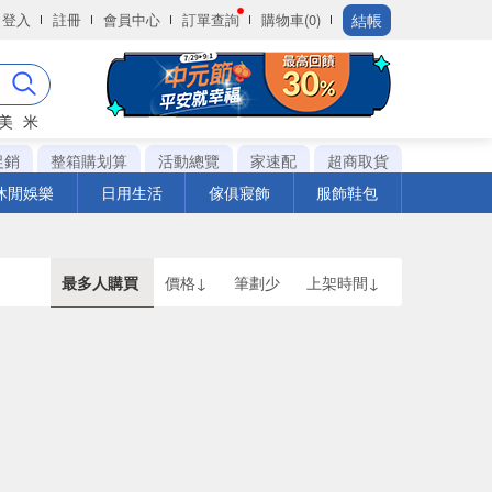
結帳
登入
註冊
會員中心
訂單查詢
購物車(0)
美
米
促銷
整箱購划算
活動總覽
家速配
超商取貨
休閒娛樂
日用生活
傢俱寢飾
服飾鞋包
最多人購買
價格↓
筆劃少
上架時間↓