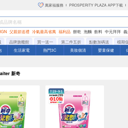
萬家福服務
PROSPERITY PLAZA APP下載
IGN
父親節送禮
冷氣最高省萬
福利品
餅乾
泡麵
飲料
中元拜拜
義
洋芋片
城
品牌旗艦館
買一送一
第二件五折
點數加碼送
檔期
泡
生活家電
熱門3C
美妝個清
嬰童保健
aiter 新奇