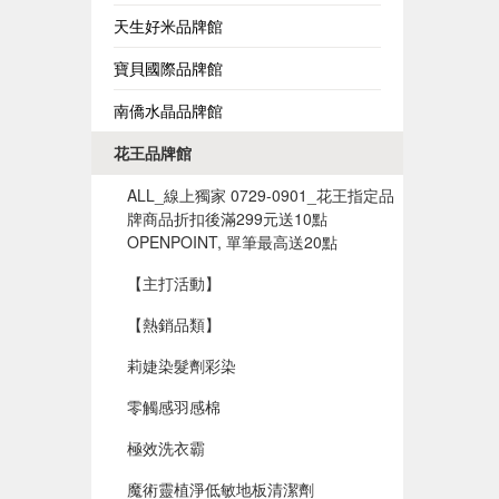
天生好米品牌館
寶貝國際品牌館
南僑水晶品牌館
花王品牌館
ALL_線上獨家 0729-0901_花王指定品
牌商品折扣後滿299元送10點
OPENPOINT, 單筆最高送20點
【主打活動】
【熱銷品類】
莉婕染髮劑彩染
零觸感羽感棉
極效洗衣霸
魔術靈植淨低敏地板清潔劑