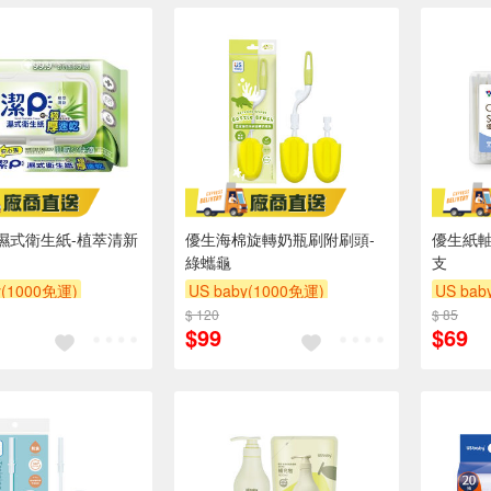
濕式衛生紙-植萃清新
優生海棉旋轉奶瓶刷附刷頭-
優生紙軸
綠蠵龜
支
y(1000免運)
US baby(1000免運)
US bab
滿額贈
滿額贈
$ 120
下單贈
滿額贈
滿額贈
$ 85
下單贈
$99
$69
滿額贈
滿額贈