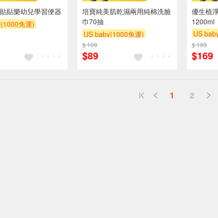
貼貼樂幼兒學習便器
培寶純美肌乾濕兩用純棉洗臉
優生植
巾70抽
1200ml
y(1000免運)
US bab
US baby(1000免運)
滿額贈
滿額贈
下單贈
$ 109
下單贈
滿額贈
滿額贈
$ 199
$89
$169
滿額贈
滿額贈
1
2