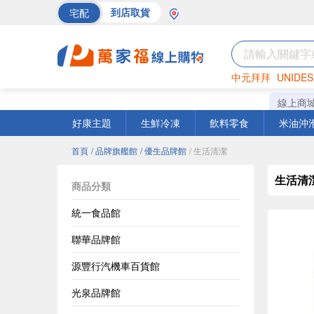
宅配
到店取貨
中元拜拜
UNIDES
巧克力
罐頭
海苔
線上商
好康主題
生鮮冷凍
飲料零食
米油沖
首頁
/ 品牌旗艦館
/ 優生品牌館
/ 生活清潔
生活清
商品分類
統一食品館
聯華品牌館
源豐行汽機車百貨館
光泉品牌館