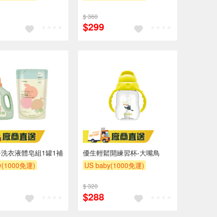
滿額贈
滿額贈
下單贈
滿額贈
滿額贈
$ 360
滿額贈
$299
洗衣液體皂組1罐1補
優生輕鬆開練習杯-大嘴鳥
y(1000免運)
US baby(1000免運)
滿額贈
滿額贈
下單贈
滿額贈
滿額贈
$ 320
滿額贈
$288