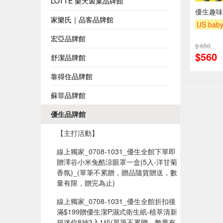
LOTTE 樂天製菓品牌館
優生趣味
家樂氏｜品客品牌館
US bab
下單贈
宏亞品牌館
$ 650
滿額贈
$560
舒潔品牌館
靠得住品牌館
蘇菲品牌館
優生品牌館
【主打活動】
線上獨家_0708-1031_優生全館下單即
贈澤谷小米兔酷涼眼罩一盒(5入-洋甘菊
香氛)_(單筆不累贈，贈品隨貨贈送，數
量有限，贈完為止)
線上獨家_0708-1031_優生全館折扣後
滿$199贈優生潔P濕式衛生紙-植萃清新
超迷你8抽3入1組(單筆不累贈，數量有