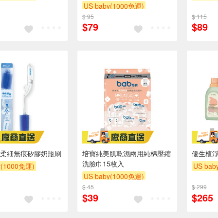
US baby(1000免運)
滿額贈
滿額贈
下單贈
$ 95
下單贈
滿額贈
滿額贈
$ 115
滿額贈
$79
$89
滿額贈
柔細無痕矽膠奶瓶刷
培寶純美肌乾濕兩用純棉壓縮
優生植淨
洗臉巾15枚入
y(1000免運)
US bab
US baby(1000免運)
滿額贈
滿額贈
下單贈
$ 45
下單贈
滿額贈
滿額贈
$ 299
滿額贈
$39
$265
滿額贈