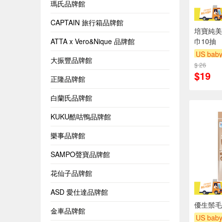
瑪氏品牌館
CAPTAIN 旅行箱品牌館
培寶純美
ATTA x Vero&Nique 品牌館
巾10抽
US bab
大振豐品牌館
$ 26
下單贈
$19
滿額贈
正隆品牌館
白蘭氏品牌館
KUKU酷咕鴨品牌館
樂事品牌館
SAMPO聲寶品牌館
花仙子品牌館
ASD 愛仕達品牌館
優生鬃毛
金車品牌館
US bab