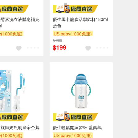
淨酵素洗衣液體皂補充
優生馬卡龍森活學飲杯180ml-
l
藍色
y(1000免運)
US baby(1000免運)
滿額贈
滿額贈
$ 260
下單贈
滿額贈
滿額贈
$199
滿額贈
菌旋轉奶瓶刷皇帝企鵝
優生輕鬆開練習杯-藍鸚鵡
y(1000免運)
US baby(1000免運)