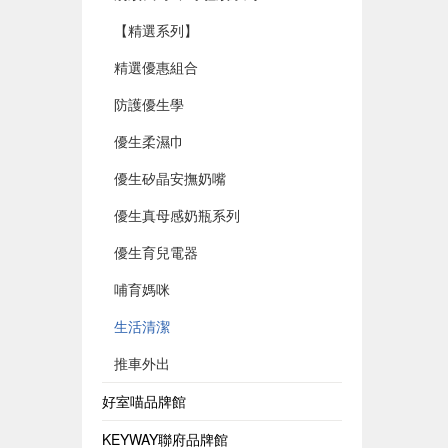
【精選系列】
精選優惠組合
防護優生學
優生柔濕巾
優生矽晶安撫奶嘴
優生真母感奶瓶系列
優生育兒電器
哺育媽咪
生活清潔
推車外出
好室喵品牌館
KEYWAY聯府品牌館