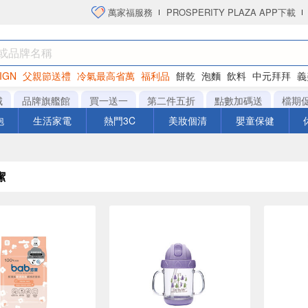
萬家福服務
PROSPERITY PLAZA APP下載
IGN
父親節送禮
冷氣最高省萬
福利品
餅乾
泡麵
飲料
中元拜拜
義
洋芋片
城
品牌旗艦館
買一送一
第二件五折
點數加碼送
檔期
泡
生活家電
熱門3C
美妝個清
嬰童保健
潔