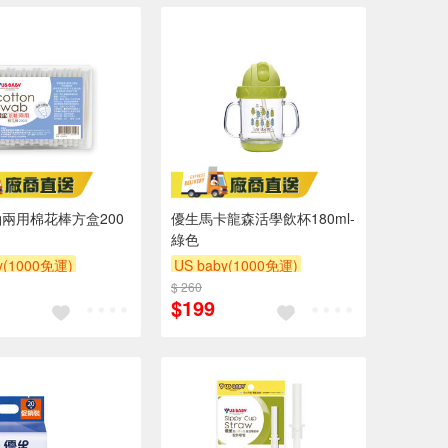
兩用棉花棒方盒200
優生馬卡龍森活學飲杯180ml-
綠色
y(1000免運)
US baby(1000免運)
滿額贈
滿額贈
$ 260
下單贈
滿額贈
滿額贈
$199
滿額贈