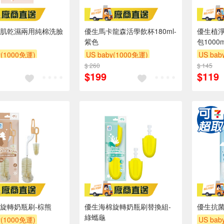
肌乾濕兩用純棉洗臉
優生馬卡龍森活學飲杯180ml-
優生植
紫色
包1000m
y(1000免運)
US baby(1000免運)
US bab
滿額贈
滿額贈
$ 260
下單贈
滿額贈
滿額贈
$ 145
下單贈
$199
$119
滿額贈
滿額贈
旋轉奶瓶刷-棕熊
優生海棉旋轉奶瓶刷替換組-
優生抗
綠蠵龜
y(1000免運)
US bab