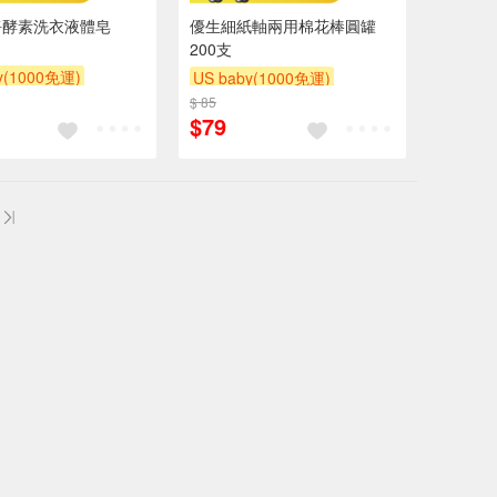
淨酵素洗衣液體皂
優生細紙軸兩用棉花棒圓罐
200支
y(1000免運)
US baby(1000免運)
滿額贈
滿額贈
$ 85
下單贈
滿額贈
滿額贈
$79
滿額贈