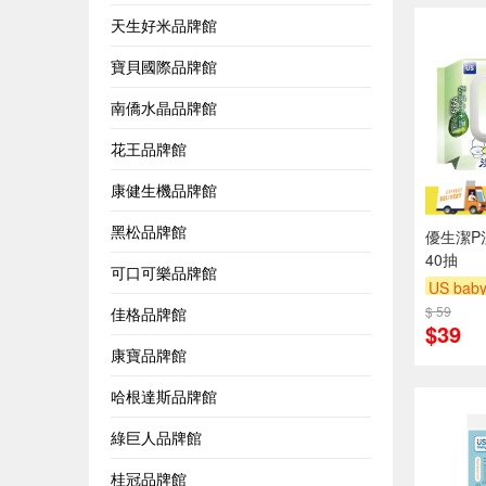
天生好米品牌館
寶貝國際品牌館
南僑水晶品牌館
花王品牌館
康健生機品牌館
黑松品牌館
優生潔P
40抽
可口可樂品牌館
US bab
$ 59
下單贈
佳格品牌館
$39
滿額贈
康寶品牌館
哈根達斯品牌館
綠巨人品牌館
桂冠品牌館