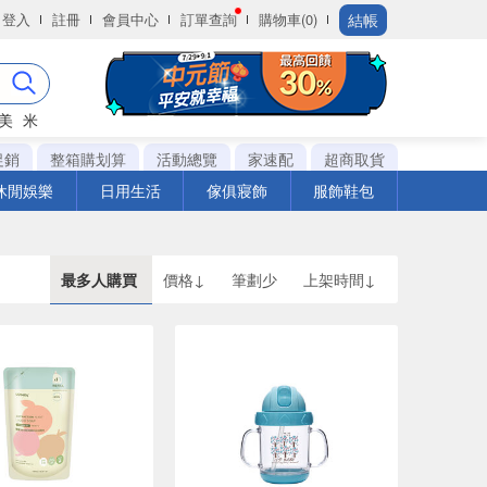
結帳
登入
註冊
會員中心
訂單查詢
購物車(0)
美
米
促銷
整箱購划算
活動總覽
家速配
超商取貨
休閒娛樂
日用生活
傢俱寢飾
服飾鞋包
最多人購買
價格↓
筆劃少
上架時間↓