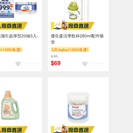
濕巾超厚型20抽3入-
優生森活學飲杯280ml配件吸
管
y(1000免運)
US baby(1000免運)
滿額贈
滿額贈
$ 85
下單贈
滿額贈
滿額贈
$69
滿額贈