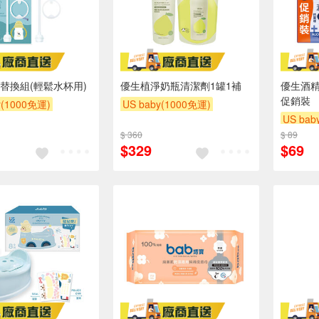
替換組(輕鬆水杯用)
優生植淨奶瓶清潔劑1罐1補
優生酒精
促銷裝
y(1000免運)
US baby(1000免運)
US bab
滿額贈
滿額贈
下單贈
滿額贈
滿額贈
$ 360
$ 89
下單贈
滿額贈
$329
$69
滿額贈