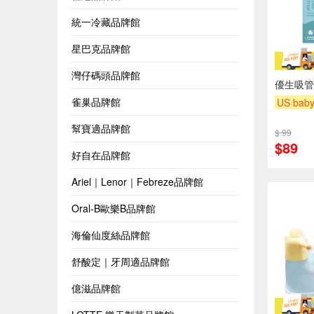
統一冷藏品牌館
星巴克品牌館
灣仔碼頭品牌館
優生吸管
雀巢品牌館
US bab
下單贈
幫寶適品牌館
$ 99
滿額贈
$89
好自在品牌館
Ariel｜Lenor｜Febreze品牌館
Oral-B歐樂B品牌館
海倫仙度絲品牌館
舒酸定｜牙周適品牌館
億滋品牌館