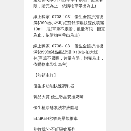
限，贈完為止，依購物車帶出為主)
線上獨家_0708-1031_優生全館折扣後
滿$399贈小不叮紅茄舒涼驅蚊雙效噴霧
10ml一瓶(單筆不累贈，數量有限，贈完
為止，依購物車帶出為主)
線上獨家_0708-1031_優生全館折扣後
滿$899贈冰點酷涼濕巾10抽-加大版一
包(單筆不累贈，數量有限，贈完為止，
依購物車帶出為主)
【熱銷主打】
優生多功能快速調乳器
菁品大賞 優生矽晶安撫奶嘴
優生植淨酵素洗衣液體皂
ELSKER秒收高景觀推車
別蚊我/小不叮驅蚊系列