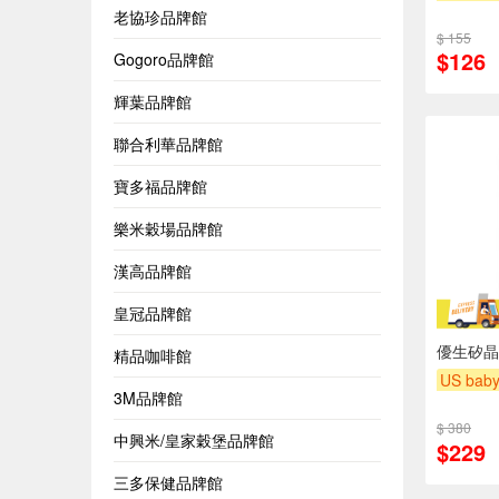
下單贈
老協珍品牌館
$ 155
滿額贈
$126
Gogoro品牌館
輝葉品牌館
聯合利華品牌館
寶多福品牌館
樂米穀場品牌館
漢高品牌館
皇冠品牌館
優生矽晶
精品咖啡館
US bab
3M品牌館
下單贈
$ 380
滿額贈
中興米/皇家穀堡品牌館
$229
三多保健品牌館