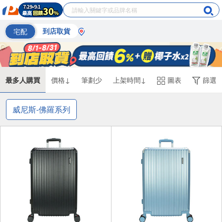
宅配
到店取貨
最多人購買
價格↓
筆劃少
上架時間↓
圖表
篩選
威尼斯-佛羅系列