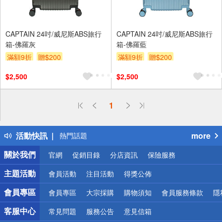
CAPTAIN 24吋/威尼斯ABS旅行
CAPTAIN 24吋/威尼斯ABS旅行
箱-佛羅灰
箱-佛羅藍
滿額9折
贈$200
滿額9折
贈$200
$2,500
$2,500
偏遠地區配送
1
詐騙網頁！請小心！
得獎公告
活動快訊
more
熱門話題
銀行優惠
關於我們
官網
促銷目錄
分店資訊
保險服務
偏遠地區配送
詐騙網頁！請小心！
主題活動
會員活動
注目活動
得獎公佈
會員專區
會員專區
大宗採購
購物須知
會員服務條款
隱
客服中心
常見問題
服務公告
意見信箱