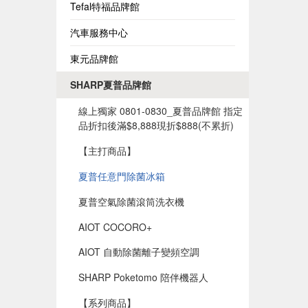
Tefal特福品牌館
汽車服務中心
東元品牌館
SHARP夏普品牌館
線上獨家 0801-0830_夏普品牌館 指定
品折扣後滿$8,888現折$888(不累折)
【主打商品】
夏普任意門除菌冰箱
夏普空氣除菌滾筒洗衣機
AIOT COCORO+
AIOT 自動除菌離子變頻空調
SHARP Poketomo 陪伴機器人
【系列商品】