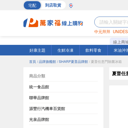
宅配
到店取貨
中元拜拜
UNIDES
巧克力
罐頭
海苔
線上商
好康主題
生鮮冷凍
飲料零食
米油沖
首頁
/ 品牌旗艦館
/ SHARP夏普品牌館
/ 夏普任意門除菌冰箱
夏普任
商品分類
統一食品館
聯華品牌館
源豐行汽機車百貨館
光泉品牌館