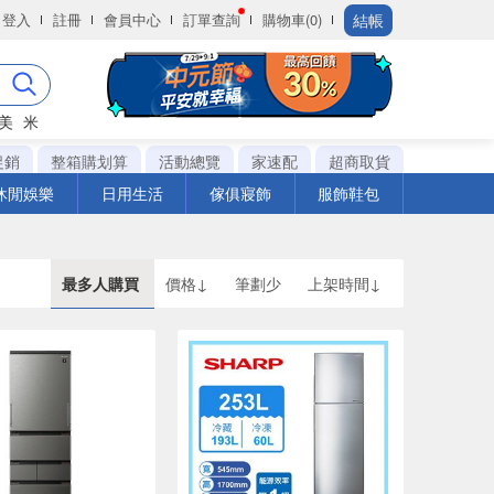
結帳
登入
註冊
會員中心
訂單查詢
購物車(0)
美
米
促銷
整箱購划算
活動總覽
家速配
超商取貨
休閒娛樂
日用生活
傢俱寢飾
服飾鞋包
最多人購買
價格↓
筆劃少
上架時間↓