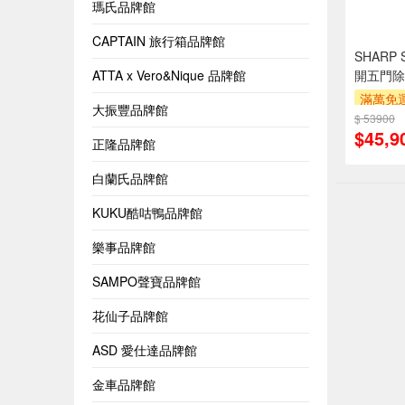
瑪氏品牌館
CAPTAIN 旅行箱品牌館
SHARP 
ATTA x Vero&Nique 品牌館
開五門除
滿萬免運
大振豐品牌館
安裝跨
$ 53900
$45,9
萬元及
正隆品牌館
率,
滿額折
白蘭氏品牌館
KUKU酷咕鴨品牌館
樂事品牌館
SAMPO聲寶品牌館
花仙子品牌館
ASD 愛仕達品牌館
金車品牌館