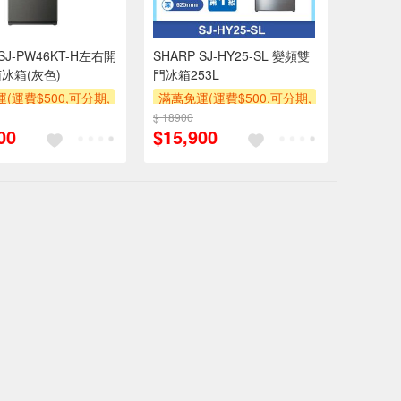
 SJ-PW46KT-H左右開
SHARP SJ-HY25-SL 變頻雙
冰箱(灰色)
門冰箱253L
(運費$500,可分期,
滿萬免運(運費$500,可分期,
區費另計,單品未滿1
安裝跨區費另計,單品未滿1
$ 18900
00
$15,900
使用6期以上分期0利
萬元及使用6期以上分期0利
需付基本安裝運費)
率,需付基本安裝運費)
滿額贈券
滿額折
滿額贈券