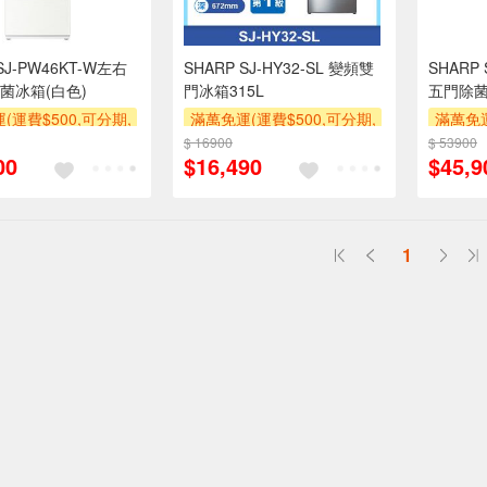
SJ-PW46KT-W左右
SHARP SJ-HY32-SL 變頻雙
SHARP
菌冰箱(白色)
門冰箱315L
五門除菌
(運費$500,可分期,
滿萬免運(運費$500,可分期,
滿萬免運
區費另計,單品未滿1
安裝跨區費另計,單品未滿1
安裝跨
$ 16900
$ 53900
00
$16,490
$45,9
使用6期以上分期0利
萬元及使用6期以上分期0利
萬元及
需付基本安裝運費)
率,需付基本安裝運費)
率,
滿額贈券
滿額折
滿額贈券
滿額折
1