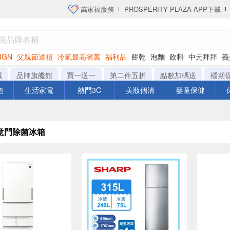
萬家福服務
PROSPERITY PLAZA APP下載
IGN
父親節送禮
冷氣最高省萬
福利品
餅乾
泡麵
飲料
中元拜拜
義
洋芋片
城
品牌旗艦館
買一送一
第二件五折
點數加碼送
檔期
泡
生活家電
熱門3C
美妝個清
嬰童保健
意門除菌冰箱