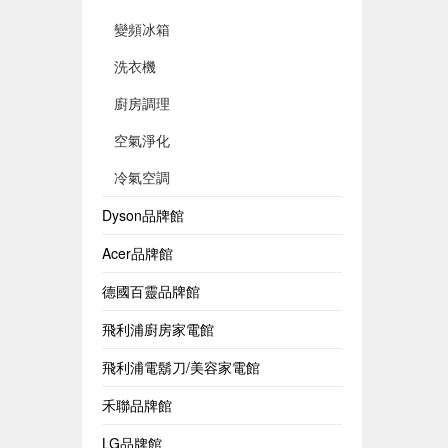
變頻冰箱
洗衣機
廚房調理
空氣淨化
冷氣空調
Dyson品牌館
Acer品牌館
德國百靈品牌館
飛利浦廚房家電館
飛利浦電鬍刀/美容家電館
禾聯品牌館
LG品牌館