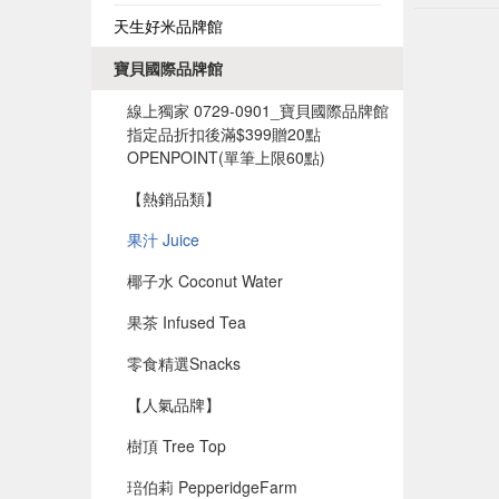
天生好米品牌館
寶貝國際品牌館
線上獨家 0729-0901_寶貝國際品牌館
指定品折扣後滿$399贈20點
OPENPOINT(單筆上限60點)​
【熱銷品類】
果汁 Juice
椰子水 Coconut Water
果茶 Infused Tea
零食精選Snacks
【人氣品牌】
樹頂 Tree Top
琣伯莉 PepperidgeFarm