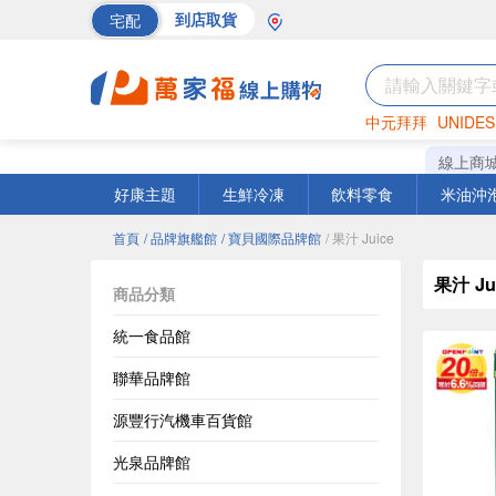
宅配
到店取貨
中元拜拜
UNIDES
海苔
巧克力
罐頭
線上商
好康主題
生鮮冷凍
飲料零食
米油沖
首頁
/ 品牌旗艦館
/ 寶貝國際品牌館
/ 果汁 Juice
果汁 Ju
商品分類
統一食品館
聯華品牌館
源豐行汽機車百貨館
光泉品牌館