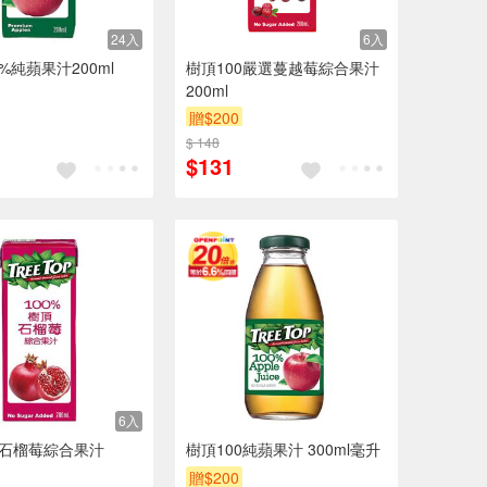
24入
6入
%純蘋果汁200ml
樹頂100嚴選蔓越莓綜合果汁
200ml
贈$200
$ 148
$131
6入
0石榴莓綜合果汁
樹頂100純蘋果汁 300ml毫升
贈$200