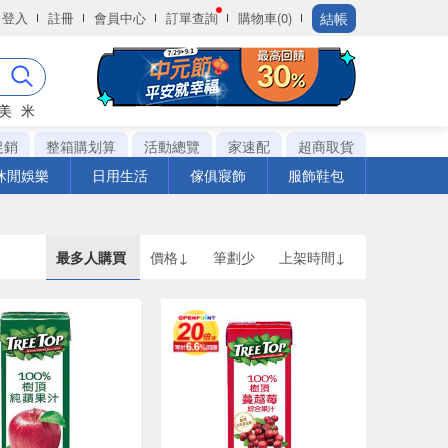
結帳
登入
註冊
會員中心
訂單查詢
購物車(0)
美
米
促銷
整箱購划算
活動總覽
家速配
超商取貨
休閒娛樂
日用生活
傢俱寢飾
服飾鞋包
最多人購買
價格↓
筆劃少
上架時間↓