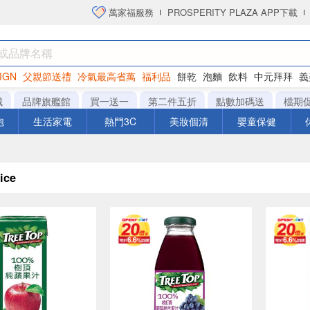
萬家福服務
PROSPERITY PLAZA APP下載
IGN
父親節送禮
冷氣最高省萬
福利品
餅乾
泡麵
飲料
中元拜拜
義
衛生紙
城
品牌旗艦館
買一送一
第二件五折
點數加碼送
檔期
泡
生活家電
熱門3C
美妝個清
嬰童保健
ice