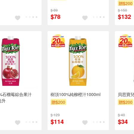
贈$200
$ 89
$ 150
$78
$132
0%石榴莓綜合果汁
樹頂100%純柳橙汁1000ml
貝思寶兒
l毫升
贈$200
贈$200
$ 129
$ 40
$114
$34