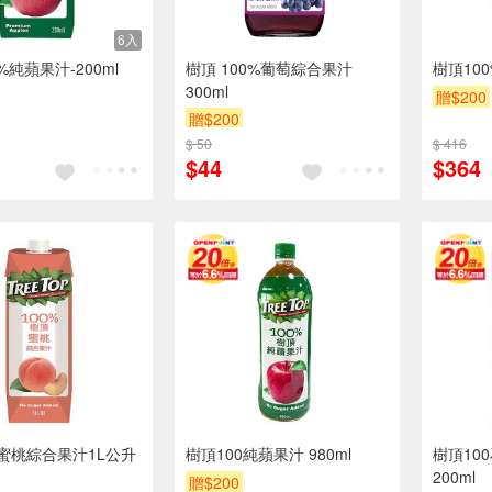
6入
%純蘋果汁-200ml
樹頂 100%葡萄綜合果汁
樹頂100
300ml
贈$200
贈$200
$ 50
$ 416
$44
$364
0蜜桃綜合果汁1L公升
樹頂100純蘋果汁 980ml
樹頂10
200ml
贈$200