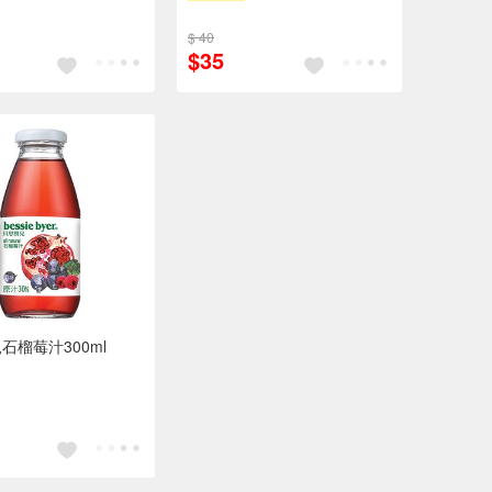
$ 40
$35
石榴莓汁300ml