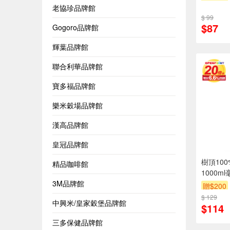
老協珍品牌館
$ 99
$87
Gogoro品牌館
輝葉品牌館
聯合利華品牌館
寶多福品牌館
樂米穀場品牌館
漢高品牌館
皇冠品牌館
樹頂10
精品咖啡館
1000m
3M品牌館
贈$200
$ 129
中興米/皇家穀堡品牌館
$114
三多保健品牌館