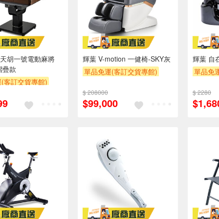
天胡一號電動麻將
輝葉 V-motion 一健椅-SKY灰
輝葉 自
摺疊款
單品免運(客訂交貨專館)
單品免運
(客訂交貨專館)
下單折
$ 208000
$ 2280
99
$99,000
$1,68