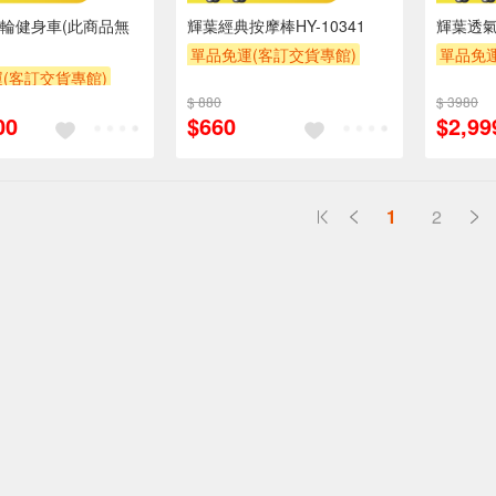
輪健身車(此商品無
輝葉經典按摩棒HY-10341
輝葉透
單品免運(客訂交貨專館)
單品免運
(客訂交貨專館)
$ 880
$ 3980
00
$660
$2,99
1
2