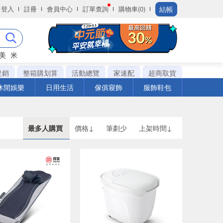
結帳
登入
註冊
會員中心
訂單查詢
購物車(0)
美
米
促銷
整箱購划算
活動總覽
家速配
超商取貨
休閒娛樂
日用生活
傢俱寢飾
服飾鞋包
最多人購買
價格↓
筆劃少
上架時間↓