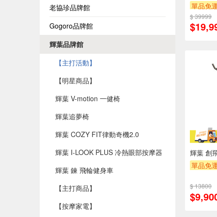
單品免運
老協珍品牌館
$ 39999
$19,9
Gogoro品牌館
輝葉品牌館
【主打活動】
【明星商品】
輝葉 V-motion 一健椅
輝葉追夢椅
輝葉 COZY FIT律動奇機2.0
輝葉 I-LOOK PLUS 冷熱眼部按摩器
輝葉 創
單品免運
輝葉 鍊 飛輪健身車
$ 13800
【主打商品】
$9,90
【按摩家電】