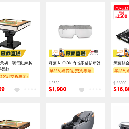
天胡一號電動麻將
輝葉 I-LOOK 有感眼部按摩器
輝葉鋁
摺疊款
單品免運(客訂交貨專館)
單品免運
(客訂交貨專館)
下單折
$ 3680
$ 22800
99
$1,980
$16,8