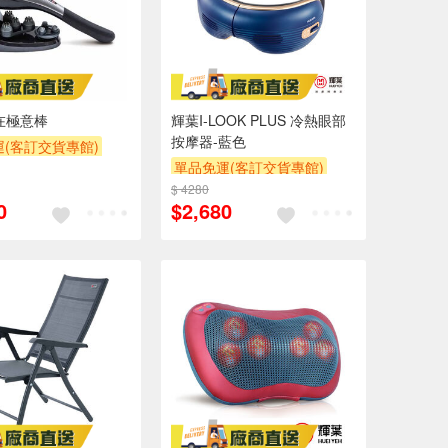
在極意棒
輝葉I-LOOK PLUS 冷熱眼部
按摩器-藍色
(客訂交貨專館)
單品免運(客訂交貨專館)
$ 4280
0
$2,680