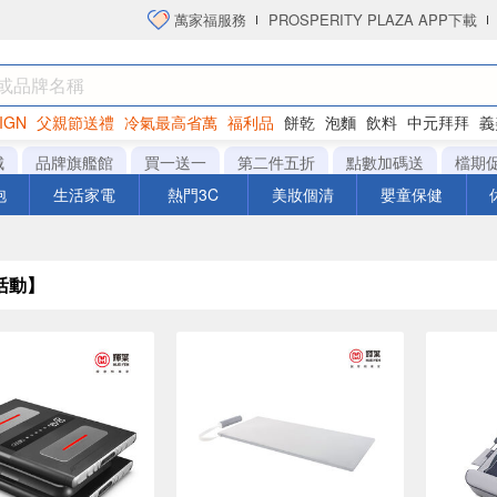
萬家福服務
PROSPERITY PLAZA APP下載
IGN
父親節送禮
冷氣最高省萬
福利品
餅乾
泡麵
飲料
中元拜拜
義
衛生紙
城
品牌旗艦館
買一送一
第二件五折
點數加碼送
檔期
泡
生活家電
熱門3C
美妝個清
嬰童保健
活動】