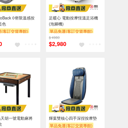
roBack 0脊限溫感按
足暖心 電動按摩恆溫足浴機
藍色
(泡腳機)
(客訂交貨專館)
單品免運(客訂交貨專館)
$ 4980
0
$2,980
品天胡一號電動麻將
輝葉雙核心四手深捏按摩墊
款
單品免運(客訂交貨專館)