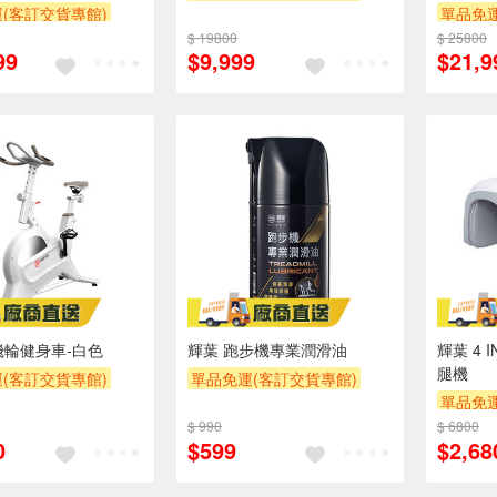
(客訂交貨專館)
單品免運
$ 19800
$ 25800
99
$9,999
$21,9
飛輪健身車-白色
輝葉 跑步機專業潤滑油
輝葉 4 
腿機
(客訂交貨專館)
單品免運(客訂交貨專館)
單品免運
$ 990
$ 6800
0
$599
$2,68