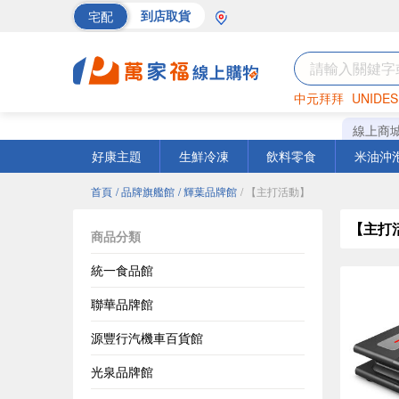
宅配
到店取貨
中元拜拜
UNIDES
海苔
巧克力
罐頭
線上商
好康主題
生鮮冷凍
飲料零食
米油沖
首頁
/ 品牌旗艦館
/ 輝葉品牌館
/ 【主打活動】
【主打
商品分類
統一食品館
聯華品牌館
源豐行汽機車百貨館
光泉品牌館