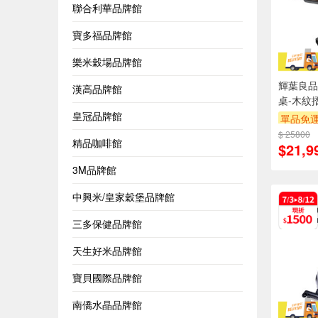
聯合利華品牌館
寶多福品牌館
樂米穀場品牌館
輝葉良品
漢高品牌館
桌-木紋
皇冠品牌館
單品免運
$ 25800
精品咖啡館
$21,9
3M品牌館
中興米/皇家穀堡品牌館
三多保健品牌館
天生好米品牌館
寶貝國際品牌館
南僑水晶品牌館