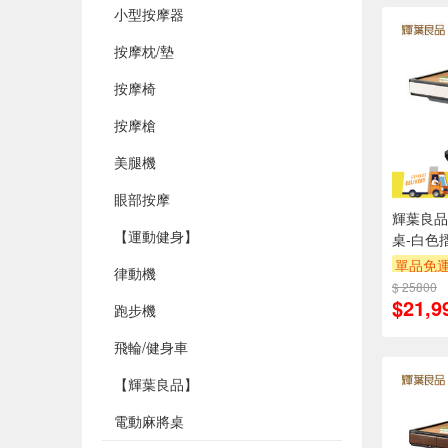
小型按摩器
按摩枕/墊
按摩椅
按摩槍
美腿機
眼部按摩
輝葉良品
【運動健身】
桌-白色
單品免運
律動機
$ 25800
$21,9
跑步機
飛輪/健身車
【輝葉良品】
電動麻將桌