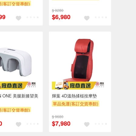
(客訂交貨專館)
$ 9280
99
$6,980
IN ONE 美腿新膝望美
輝葉 4D溫熱揉槌按摩墊
單品免運(客訂交貨專館)
(客訂交貨專館)
$ 9680
0
$7,980