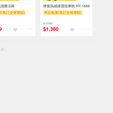
氣摺疊涼椅
輝葉熱感揉震按摩枕 HY-1688
(客訂交貨專館)
單品免運(客訂交貨專館)
$ 2380
9
$1,380