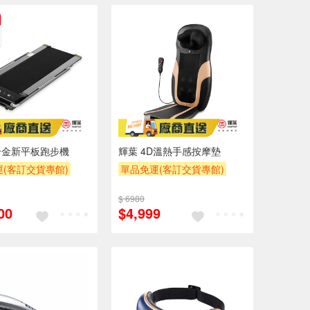
合金新平板跑步機
輝葉 4D溫熱手感按摩墊
(客訂交貨專館)
單品免運(客訂交貨專館)
$ 6980
00
$4,999