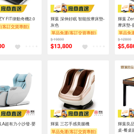
ZY FIT律動奇機2.0
輝葉 深伸好眠 智能按摩床墊-
輝葉 Ze
灰色
摩床墊-
(客訂交貨專館)
單品免運(客訂交貨專館)
單品免運
$ 19800
$ 12800
00
$13,800
$5,68
ULA超有力小沙發-嬰
輝葉 三芯手感美腿機
輝葉良
桌-餐桌
單品免運(客訂交貨專館)