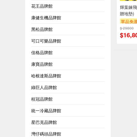
花王品牌館
輝葉鍊飛
贈地墊)
康健生機品牌館
單品免運
$ 29800
下單折
黑松品牌館
$16,8
可口可樂品牌館
佳格品牌館
康寶品牌館
哈根達斯品牌館
綠巨人品牌館
桂冠品牌館
統一冷藏品牌館
星巴克品牌館
灣仔碼頭品牌館