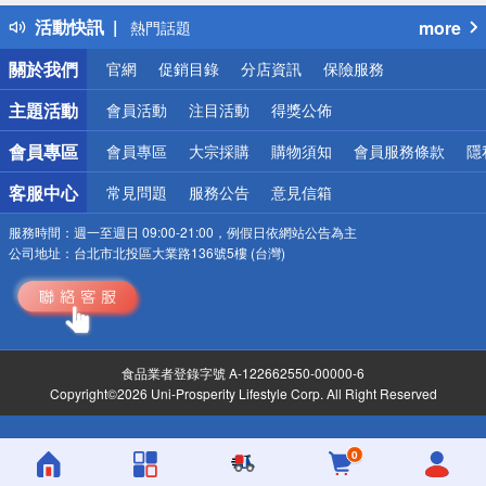
得獎公告
活動快訊
more
熱門話題
銀行優惠
關於我們
官網
促銷目錄
分店資訊
保險服務
偏遠地區配送
詐騙網頁！請小心！
主題活動
會員活動
注目活動
得獎公佈
會員專區
會員專區
大宗採購
購物須知
會員服務條款
隱
客服中心
常見問題
服務公告
意見信箱
服務時間：
週一至週日 09:00-21:00，例假日依網站公告為主
公司地址：
台北市北投區大業路136號5樓 (台灣)
食品業者登錄字號 A-122662550-00000-6
Copyright©2026 Uni-Prosperity Lifestyle Corp. All Right Reserved
0