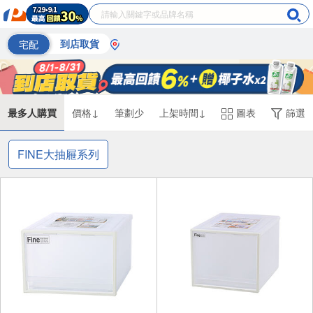
宅配
到店取貨
最多人購買
價格↓
筆劃少
上架時間↓
圖表
篩選
FINE大抽屜系列