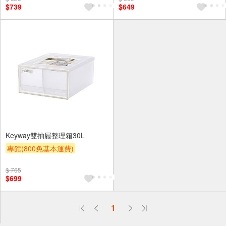
$739
$649
Keyway雙抽屜整理箱30L
專館(800免基本運費)
贈OPENPOINT
滿額9折
$ 765
贈$200
$699
偏遠地區配送
1
詐騙網頁！請小心！