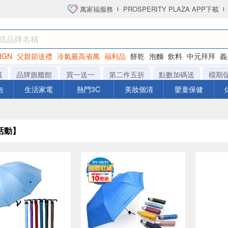
萬家福服務
PROSPERITY PLAZA APP下載
IGN
父親節送禮
冷氣最高省萬
福利品
餅乾
泡麵
飲料
中元拜拜
義
洋芋片
城
品牌旗艦館
買一送一
第二件五折
點數加碼送
檔期
泡
生活家電
熱門3C
美妝個清
嬰童保健
活動】