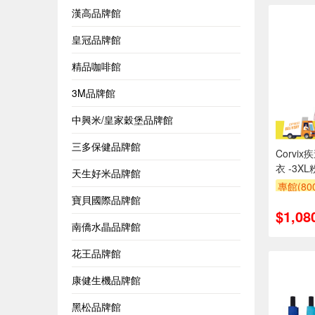
漢高品牌館
皇冠品牌館
精品咖啡館
3M品牌館
中興米/皇家穀堡品牌館
三多保健品牌館
Corv
衣 -3X
天生好米品牌館
專館(8
寶貝國際品牌館
$1,08
南僑水晶品牌館
花王品牌館
康健生機品牌館
黑松品牌館