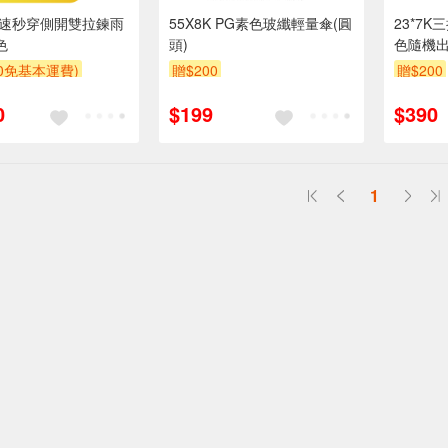
ix疾速秒穿側開雙拉鍊雨
55X8K PG素色玻纖輕量傘(圓
23*7
色
頭)
色隨機
00免基本運費)
贈$200
贈$200
0
$199
$390
1