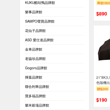
KUKU酷咕鴨品牌館
專館(8
樂事品牌館
$890
SAMPO聲寶品牌館
花仙子品牌館
ASD 愛仕達品牌館
金車品牌館
老協珍品牌館
Gogoro品牌館
輝葉品牌館
21*8
色隨機出
聯合利華品牌館
贈$200
寶多福品牌館
$190
樂米穀場品牌館