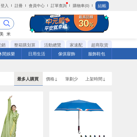
結帳
登入
註冊
會員中心
訂單查詢
購物車(0)
美
米
促銷
整箱購划算
活動總覽
家速配
超商取貨
休閒娛樂
日用生活
傢俱寢飾
服飾鞋包
最多人購買
價格↓
筆劃少
上架時間↓