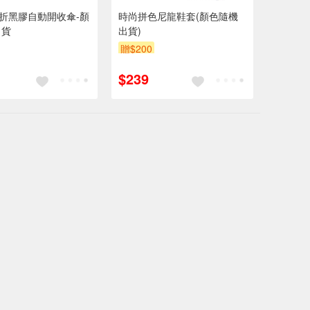
K三折黑膠自動開收傘-顏
時尚拼色尼龍鞋套(顏色隨機
出貨
出貨)
贈$200
$239