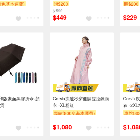
00免基本運費)
贈$200
贈$200
$ 590
$449
$229
K久和版素面黑膠折傘-顏
Corvix疾速秒穿側開雙拉鍊雨
Corv
貨
衣 -XL粉紅
衣 -2X
專館(800免基本運費)
專館(8
$1,080
$1,08