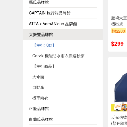
瑪氏品牌館
CAPTAIN 旅行箱品牌館
魔術大空
ATTA x Vero&Nique 品牌館
機出貨
贈$200
大振豐品牌館
$299
【主打活動】
Corvix 機能防水雨衣疾速秒穿
【主打商品】
大傘面
自動傘
機車雨衣
正隆品牌館
反光信號
白蘭氏品牌館
(顏色隨