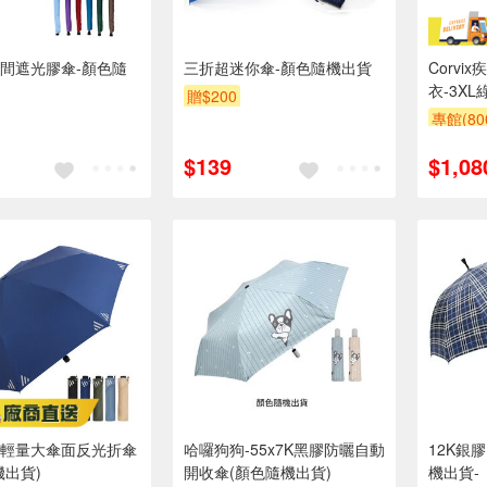
間遮光膠傘-顏色隨
三折超迷你傘-顏色隨機出貨
Corv
衣-3XL
贈$200
專館(8
$139
$1,08
輕量大傘面反光折傘
哈囉狗狗-55x7K黑膠防曬自動
12K銀
機出貨)
開收傘(顏色隨機出貨)
機出貨-