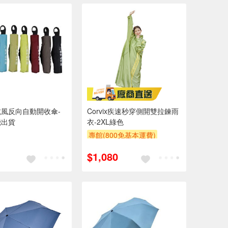
風反向自動開收傘-
Corvix疾速秒穿側開雙拉鍊雨
機出貨
衣-2XL綠色
專館(800免基本運費)
$1,080