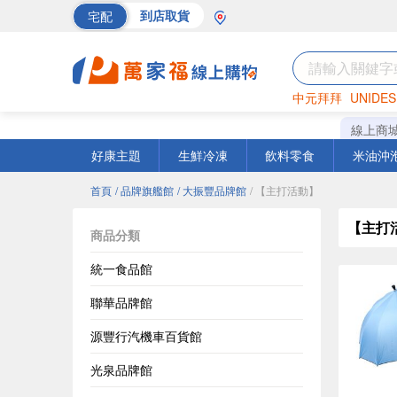
宅配
到店取貨
中元拜拜
UNIDES
巧克力
罐頭
海苔
線上商
好康主題
生鮮冷凍
飲料零食
米油沖
首頁
/ 品牌旗艦館
/ 大振豐品牌館
/ 【主打活動】
【主打
商品分類
統一食品館
聯華品牌館
源豐行汽機車百貨館
光泉品牌館