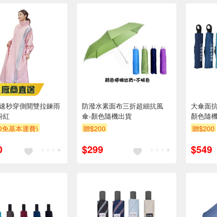
ix疾速秒穿側開雙拉鍊雨
防潑水素面布三折超細抗風
大傘面抗
L粉紅
傘-顏色隨機出貨
顏色隨
00免基本運費)
贈$200
贈$200
0
$299
$549