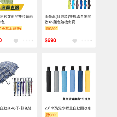
ix疾速秒穿側開雙拉鍊雨
衝鋒傘(經典款)雙玻纖自動開
綠色
收傘-顏色隨機出貨
00免基本運費)
贈$200
0
$690
膠自動傘-格子-顏色隨
23*7K防潑水輕量自動開收傘
贈$200