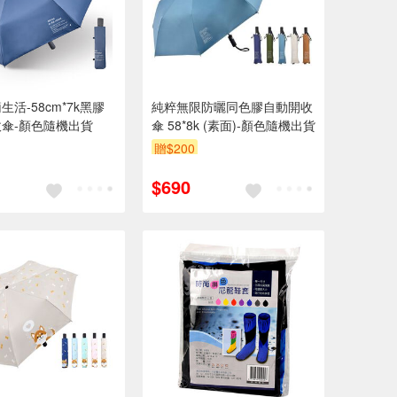
活-58cm*7k黑膠
純粹無限防曬同色膠自動開收
傘-顏色隨機出貨
傘 58*8k (素面)-顏色隨機出貨
贈$200
$690