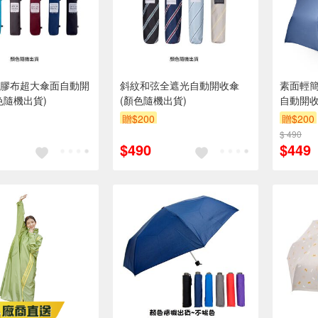
膠布超大傘面自動開
斜紋和弦全遮光自動開收傘
素面輕簡生
色隨機出貨)
(顏色隨機出貨)
自動開收
贈$200
贈$200
$ 490
$490
$449