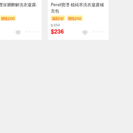
l寶瀅深層酵解洗衣凝露-
Persil寶瀅 植純萃洗衣凝露補
充包
贈$200
滿額折
贈$200
$ 259
$236