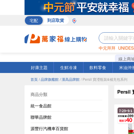
宅配
到店取貨
中元拜拜
UNIDES
米
巧克力
衛生紙
線上商
好康主題
生鮮冷凍
飲料零食
米油沖
首頁
/ 品牌旗艦館
/ 漢高品牌館
/ Persil 寶瀅瓶裝&補充包系列
Pers
商品分類
統一食品館
聯華品牌館
源豐行汽機車百貨館