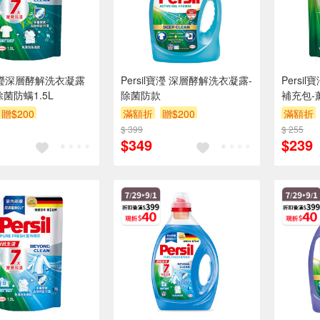
l寶瀅深層酵解洗衣凝露
Persil寶瀅 深層酵解洗衣凝露-
Pers
菌防螨1.5L
除菌防款
補充包-薰
贈$200
滿額折
贈$200
滿額折
$ 399
$ 255
$349
$239