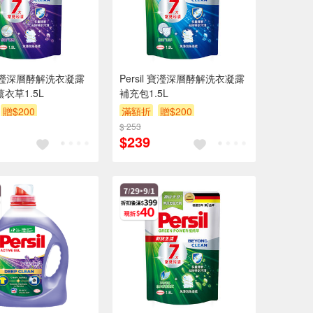
il寶瀅深層酵解洗衣凝露
Persil 寶瀅深層酵解洗衣凝露
衣草1.5L
補充包1.5L
贈$200
滿額折
贈$200
$ 253
$239