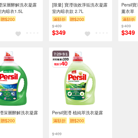
l寶瀅深層酵解洗衣凝露
[限量] 寶瀅強效淨垢洗衣凝露
Persi
內晾衣1.5L
室內晾衣款 2.7L
薰衣草
贈$200
滿額折
贈$200
滿額折
$ 409
$ 409
$349
$349
l 寶瀅深層酵解洗衣凝露
Persil寶瀅 植純萃洗衣凝露
贈$200
滿額折
贈$200
$ 409