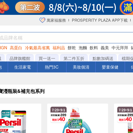
萬家福服務
PROSPERITY PLAZA APP下載
IGN
高蛋白
冷氣最高省萬
福利品
餅乾
泡麵
飲料
義美
中元拜拜
咖啡
城
品牌旗艦館
買一送一
第二件五折
點數加碼送
檔期
泡
生活家電
熱門3C
美妝個清
嬰童保健
il 寶瀅瓶裝&補充包系列