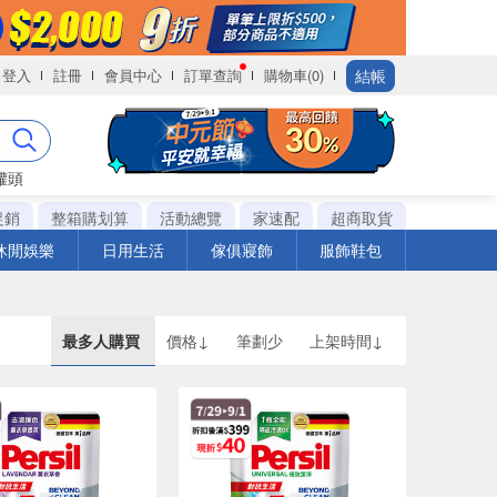
結帳
登入
註冊
會員中心
訂單查詢
購物車(0)
罐頭
促銷
整箱購划算
活動總覽
家速配
超商取貨
休閒娛樂
日用生活
傢俱寢飾
服飾鞋包
最多人購買
價格↓
筆劃少
上架時間↓