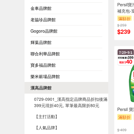
Persi
金車品牌館
補充包-室
滿額折
老協珍品牌館
$ 259
$239
Gogoro品牌館
輝葉品牌館
聯合利華品牌館
寶多福品牌館
樂米穀場品牌館
漢高品牌館
0729-0901_漢高指定品牌商品折扣後滿
399元現折40元, 單筆最高限折80元
Persi
【主打活動】
滿額折
【人氣品牌】
$ 409