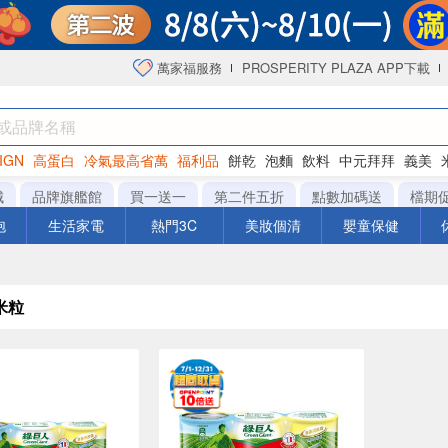
萬家福服務
PROSPERITY PLAZA APP下載
IGN
高蛋白
冷氣最高省萬
福利品
餅乾
泡麵
飲料
中元拜拜
義美
海苔
城
品牌旗艦館
買一送一
第二件五折
點數加碼送
檔期
泡
生活家電
熱門3C
美妝個清
嬰童保健
米粒