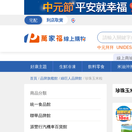
宅配
到店取貨
中元拜拜
UNIDES
巧克力
罐頭
咖啡
線上商
好康主題
生鮮冷凍
飲料零食
米油沖
首頁
/ 品牌旗艦館
/ 綠巨人品牌館
/ 珍珠玉米粒
珍珠玉
商品分類
統一食品館
聯華品牌館
源豐行汽機車百貨館