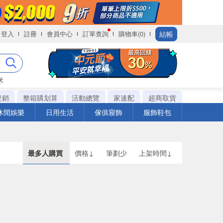
結帳
登入
註冊
會員中心
訂單查詢
購物車(0)
米
促銷
整箱購划算
活動總覽
家速配
超商取貨
休閒娛樂
日用生活
傢俱寢飾
服飾鞋包
最多人購買
價格↓
筆劃少
上架時間↓