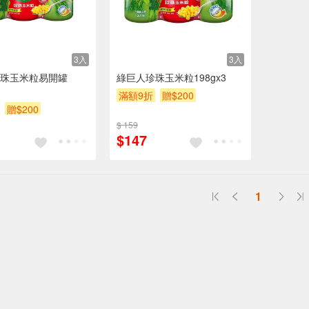
3入
3入
珠玉米粒易開罐
綠巨人珍珠玉米粒198gx3
滿額9折
贈$200
贈$200
$ 159
$147
1