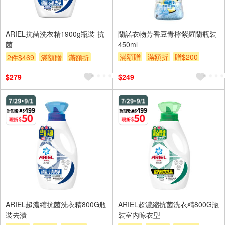
ARIEL抗菌洗衣精1900g瓶裝-抗
蘭諾衣物芳香豆青檸紫羅蘭瓶裝
菌
450ml
滿額贈
滿額折
贈$200
2件$469
滿額贈
滿額折
贈$200
$279
$249
ARIEL超濃縮抗菌洗衣精800G瓶
ARIEL超濃縮抗菌洗衣精800G瓶
裝去漬
裝室內晾衣型