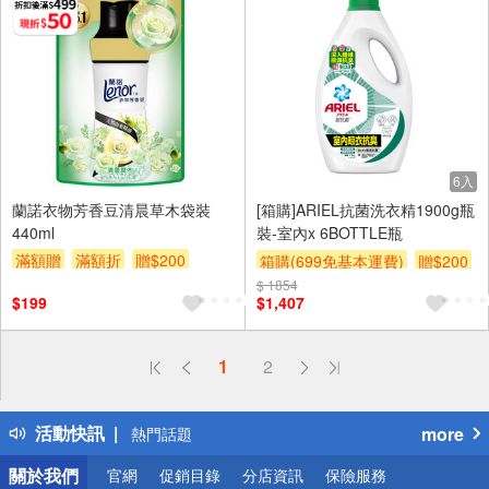
6入
蘭諾衣物芳香豆清晨草木袋裝
[箱購]ARIEL抗菌洗衣精1900g瓶
440ml
裝-室內x 6BOTTLE瓶
滿額贈
滿額折
贈$200
箱購(699免基本運費)
贈$200
$ 1854
$199
$1,407
偏遠地區配送
1
2
詐騙網頁！請小心！
得獎公告
活動快訊
more
熱門話題
銀行優惠
關於我們
官網
促銷目錄
分店資訊
保險服務
偏遠地區配送