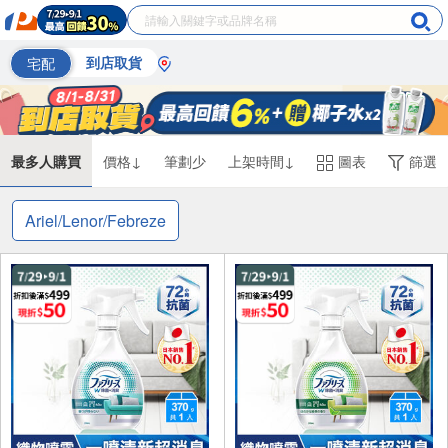
宅配
到店取貨
最多人購買
價格↓
筆劃少
上架時間↓
圖表
篩選
Ariel/Lenor/Febreze