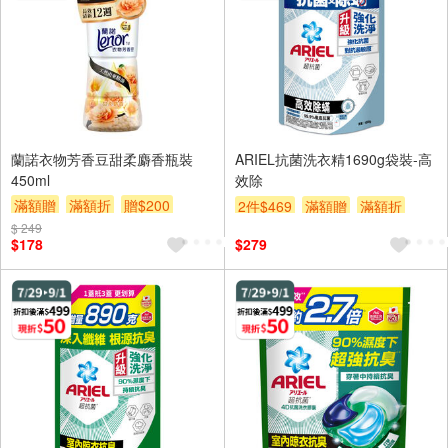
蘭諾衣物芳香豆甜柔麝香瓶裝
ARIEL抗菌洗衣精1690g袋裝-高
450ml
效除
滿額贈
滿額折
贈$200
2件$469
滿額贈
滿額折
$ 249
贈$200
$178
$279