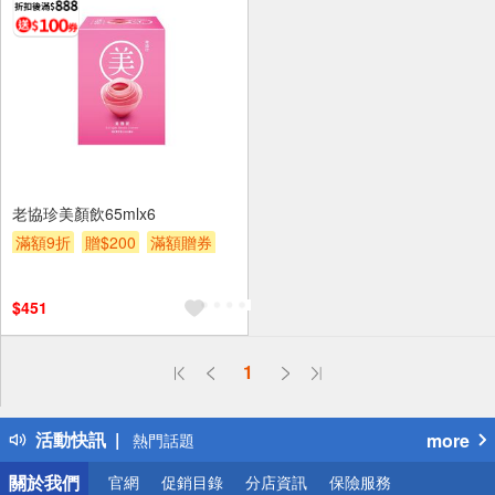
老協珍美顏飲65mlx6
滿額9折
贈$200
滿額贈券
$451
偏遠地區配送
1
詐騙網頁！請小心！
得獎公告
活動快訊
more
熱門話題
銀行優惠
關於我們
官網
促銷目錄
分店資訊
保險服務
偏遠地區配送