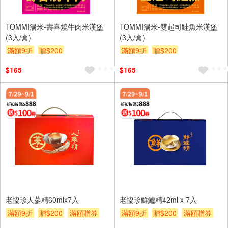
TOMMI湯米-壽喜燒牛肉米漢堡
TOMMI湯米-雙起司鮭魚米漢堡
(3入/盒)
(3入/盒)
滿額9折
贈$200
滿額9折
贈$200
$165
$165
老協珍人蔘精60mlx7入
老協珍鮮鱸精42ml x 7入
滿額9折
贈$200
滿額贈券
滿額9折
贈$200
滿額贈券