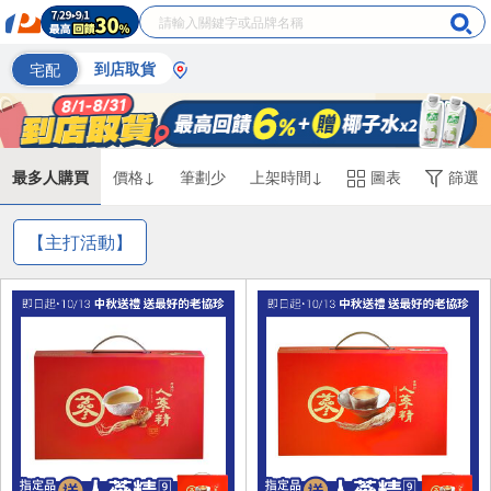
宅配
到店取貨
最多人購買
價格↓
筆劃少
上架時間↓
圖表
篩選
【主打活動】