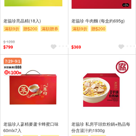
老協珍亮晶精(18入)
老協珍 牛肉麵 (每盒約695g)
滿額9折
贈$200
滿額贈券
滿額9折
贈$200
$ 1288
$799
$369
老協珍人蔘精麥蘆卡蜂蜜口味
老協珍 私房芋頭炊粉鍋※熟品每
60mlx7入
份含湯汁約1930g