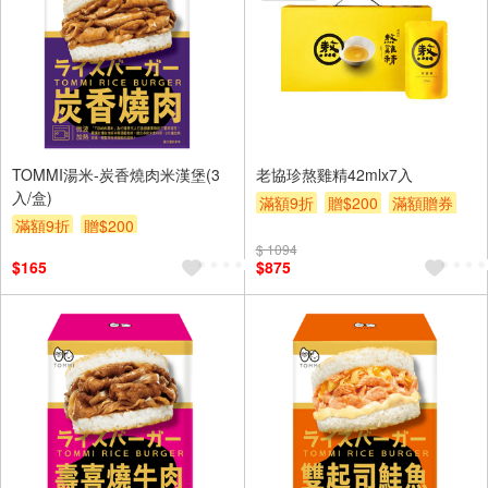
TOMMI湯米-炭香燒肉米漢堡(3
老協珍熬雞精42mlx7入
入/盒)
滿額9折
贈$200
滿額贈券
滿額9折
贈$200
$ 1094
$165
$875