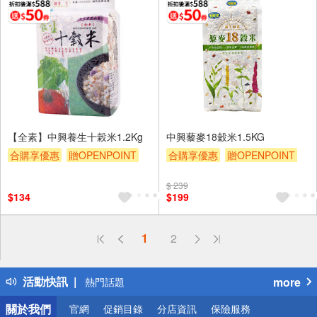
【全素】中興養生十榖米1.2Kg
中興藜麥18穀米1.5KG
合購享優惠
贈OPENPOINT
合購享優惠
贈OPENPOINT
滿額9折
滿額贈券
贈$200
滿額9折
滿額贈券
贈$200
$ 239
$134
$199
偏遠地區配送
1
2
詐騙網頁！請小心！
得獎公告
活動快訊
more
熱門話題
銀行優惠
關於我們
官網
促銷目錄
分店資訊
保險服務
偏遠地區配送