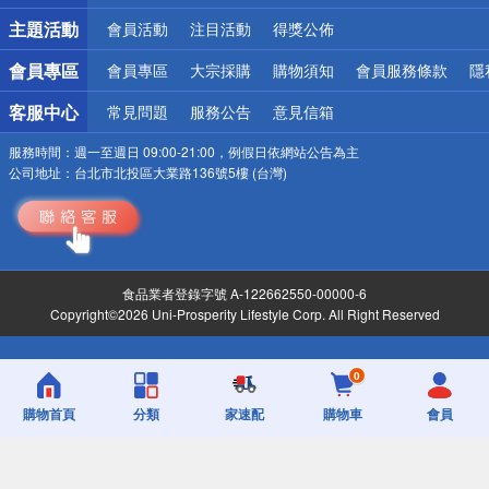
詐騙網頁！請小心！
主題活動
會員活動
注目活動
得獎公佈
會員專區
會員專區
大宗採購
購物須知
會員服務條款
隱
客服中心
常見問題
服務公告
意見信箱
服務時間：
週一至週日 09:00-21:00，例假日依網站公告為主
公司地址：
台北市北投區大業路136號5樓 (台灣)
食品業者登錄字號 A-122662550-00000-6
Copyright©2026 Uni-Prosperity Lifestyle Corp. All Right Reserved
0
購物首頁
分類
家速配
購物車
會員