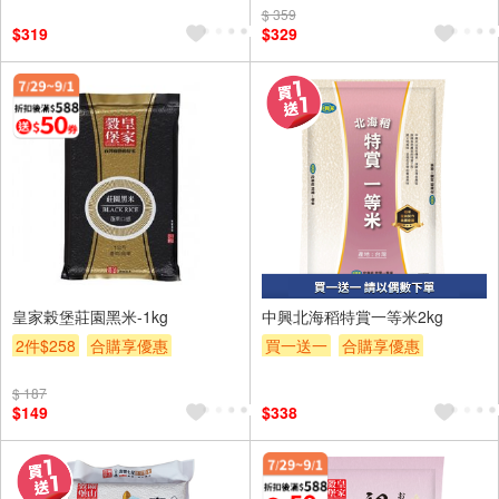
$ 359
贈$200
$319
$329
皇家榖堡莊園黑米-1kg
中興北海稻特賞一等米2kg
2件$258
合購享優惠
買一送一
合購享優惠
贈OPENPOINT
滿額9折
贈OPENPOINT
滿額贈券
$ 187
滿額贈券
贈$200
贈$200
$149
$338