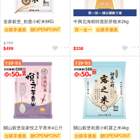
皇家穀堡_初鹿小町米8KG
中興北海稻特賞胚芽糙米2kg
合購享優惠
贈OPENPOINT
買一送一
合購享優惠
滿額9折
滿額贈券
贈$200
贈OPENPOINT
滿額贈券
$ 700
贈$200
$499
$338
關山榖堡皇家悅之芋香米4公斤
關山穀堡初鹿小町露之米4kg
合購享優惠
贈OPENPOINT
合購享優惠
贈OPENPOINT