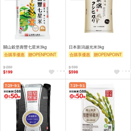
關山穀堡壽豐七星米3kg
日本新潟越光米3kg
合購享優惠
贈OPENPOINT
合購享優惠
贈OPENPOINT
滿額9折
滿額贈券
贈$200
滿額9折
滿額贈券
贈$200
$ 280
$ 599
$199
$598