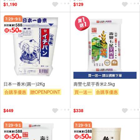
$1,190
$129
滿額贈券
贈$200
日本一番米(圓一)2Kg
壽豐七星芋香米2.5kg
合購享優惠
贈OPENPOINT
買一送一
合購享優惠
滿額9折
滿額贈券
贈$200
贈OPENPOINT
滿額贈券
贈$200
$449
$338