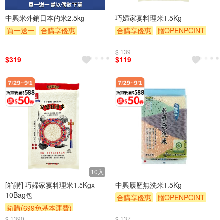
中興米外銷日本的米2.5kg
巧婦家宴料理米1.5Kg
買一送一
合購享優惠
合購享優惠
贈OPENPOINT
贈OPENPOINT
滿額贈券
滿額9折
滿額贈券
贈$200
$ 139
贈$200
$319
$119
10入
[箱購] 巧婦家宴料理米1.5Kgx
中興履歷無洗米1.5Kg
10Bag包
合購享優惠
贈OPENPOINT
箱購(699免基本運費)
滿額9折
滿額贈券
贈$200
$ 1390
合購享優惠
贈OPENPOINT
$ 137