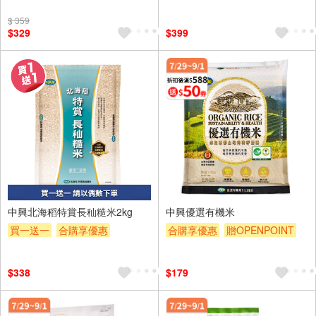
滿額9折
滿額贈券
贈$200
滿額9折
滿額贈券
贈$200
$ 359
$329
$399
中興北海稻特賞長秈糙米2kg
中興優選有機米
買一送一
合購享優惠
合購享優惠
贈OPENPOINT
贈OPENPOINT
滿額贈券
滿額9折
滿額贈券
贈$200
贈$200
$338
$179