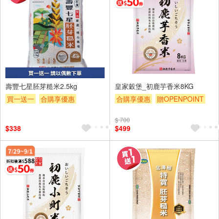
壽豐七星胚芽糙米2.5kg
皇家穀堡_初鹿芋香米8KG
買一送一
合購享優惠
合購享優惠
贈OPENPOINT
贈OPENPOINT
滿額贈券
滿額9折
滿額贈券
贈$200
$ 700
贈$200
$338
$499