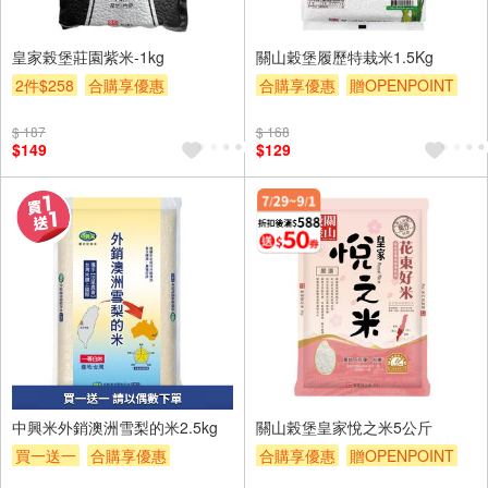
皇家榖堡莊園紫米-1kg
關山穀堡履歷特栽米1.5Kg
2件$258
合購享優惠
合購享優惠
贈OPENPOINT
贈OPENPOINT
滿額9折
滿額9折
滿額贈券
贈$200
$ 187
$ 168
滿額贈券
贈$200
$149
$129
中興米外銷澳洲雪梨的米2.5kg
關山榖堡皇家悅之米5公斤
買一送一
合購享優惠
合購享優惠
贈OPENPOINT
贈OPENPOINT
滿額贈券
滿額9折
滿額贈券
贈$200