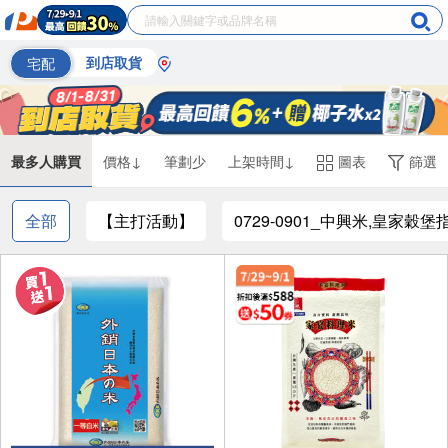
宅配
到店取貨
最多人購買
價格↓
筆劃少
上架時間↓
圖表
篩選
全部
【主打活動】
0729-0901_中興米,皇家穀堡