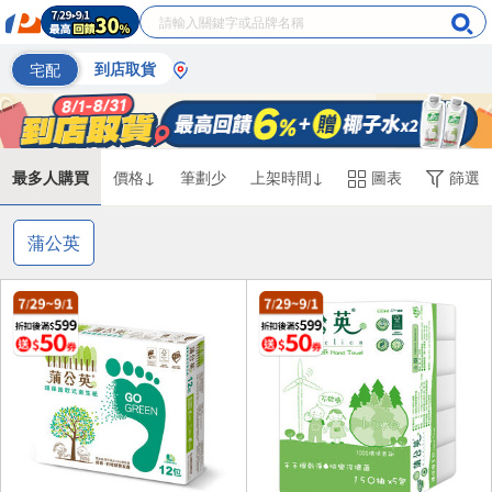
宅配
到店取貨
最多人購買
價格↓
筆劃少
上架時間↓
圖表
篩選
蒲公英