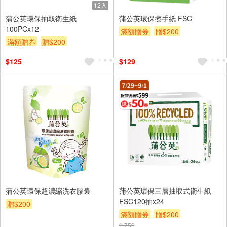
12入
蒲公英環保抽取衛生紙
蒲公英環保擦手紙 FSC
100PCx12
滿額贈券
贈$200
滿額贈券
贈$200
$125
$129
蒲公英環保超濃縮洗衣膠囊
蒲公英環保三層抽取式衛生紙
FSC120抽x24
贈$200
滿額贈券
贈$200
$ 759