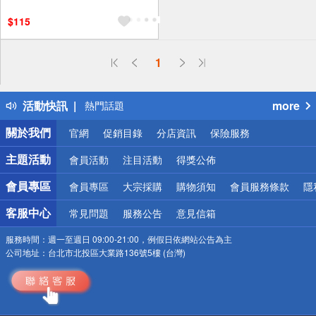
$115
偏遠地區配送
1
詐騙網頁！請小心！
得獎公告
活動快訊
more
熱門話題
銀行優惠
關於我們
官網
促銷目錄
分店資訊
保險服務
偏遠地區配送
詐騙網頁！請小心！
主題活動
會員活動
注目活動
得獎公佈
會員專區
會員專區
大宗採購
購物須知
會員服務條款
隱
客服中心
常見問題
服務公告
意見信箱
服務時間：
週一至週日 09:00-21:00，例假日依網站公告為主
公司地址：
台北市北投區大業路136號5樓 (台灣)