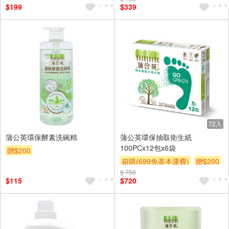
$199
$339
72入
蒲公英環保酵素洗碗精
蒲公英環保抽取衛生紙
100PCx12包x6袋
贈$200
箱購(699免基本運費)
贈$200
$ 750
$115
$720