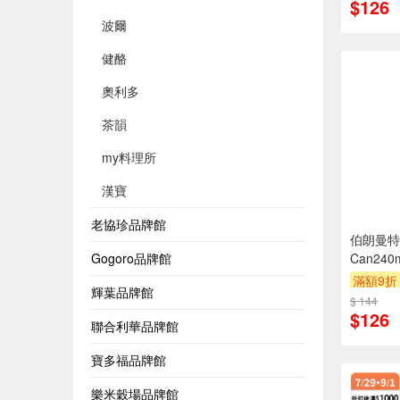
$126
波爾
健酪
奧利多
茶韻
my料理所
漢寶
老協珍品牌館
伯朗曼特
Can240
Gogoro品牌館
滿額9折
輝葉品牌館
$ 144
$126
聯合利華品牌館
寶多福品牌館
樂米穀場品牌館