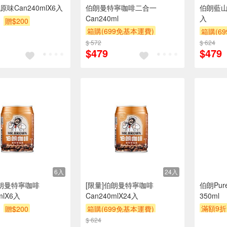
味Can240mlX6入
伯朗曼特寧咖啡二合一
伯朗藍山咖
Can240ml
入
贈$200
箱購(699免基本運費)
箱購(6
滿額9折
贈$200
$ 572
$ 624
滿額9折
$479
$479
6入
24入
伯朗曼特寧咖啡
[限量]伯朗曼特寧咖啡
伯朗Pur
mlX6入
Can240mlX24入
350ml
滿額9折
贈$200
箱購(699免基本運費)
$ 624
滿額9折
贈$200