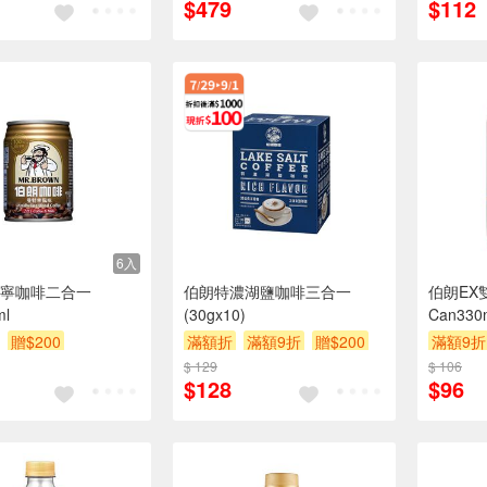
$479
$112
6入
寧咖啡二合一
伯朗特濃湖鹽咖啡三合一
伯朗EX
ml
(30gx10)
Can330
贈$200
滿額折
滿額9折
贈$200
滿額9折
$ 129
$ 106
$128
$96