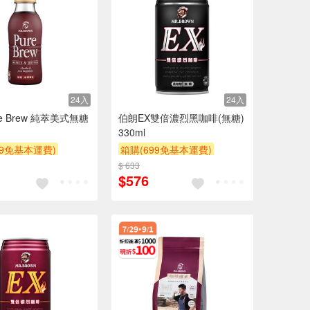
24入
24入
e Brew 純萃美式無糖
伯朗EX雙倍濃烈黑咖啡(無糖)
330ml
99免基本運費)
箱購(699免基本運費)
贈$200
滿額9折
贈$200
$ 633
$576