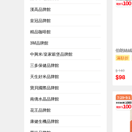
漢高品牌館
皇冠品牌館
精品咖啡館
3M品牌館
伯朗絲絨奶
中興米/皇家穀堡品牌館
滿額折
三多保健品牌館
$ 140
$98
天生好米品牌館
寶貝國際品牌館
南僑水晶品牌館
花王品牌館
康健生機品牌館