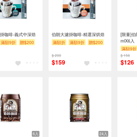
掛咖啡-義式中深焙
伯朗大濾掛咖啡-精選深烘焙
[限量]伯
mlX6入
滿額9折
贈$200
滿額折
滿額9折
贈$200
滿額9折
$ 200
$ 156
$159
$126
6入
24入