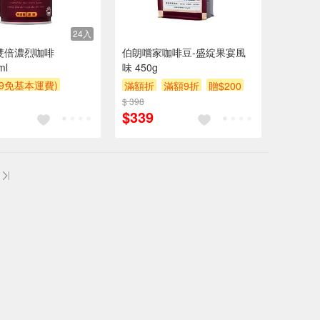
24入
雙倍濃烈咖啡
伯朗嚐家咖啡豆-盛綻果宴風
ml
味 450g
99免基本運費)
滿額折
滿額9折
贈$200
贈$200
$ 398
$339