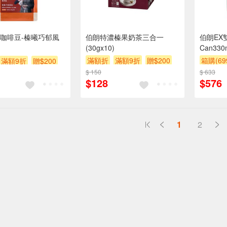
咖啡豆-榛曦巧郁風
伯朗特濃榛果奶茶三合一
伯朗EX
(30gx10)
Can330
滿額折
滿額9折
贈$200
箱購(6
滿額9折
贈$200
滿額9折
$ 150
$ 633
$128
$576
1
2