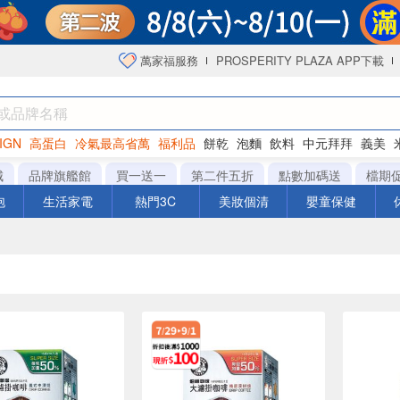
萬家福服務
PROSPERITY PLAZA APP下載
IGN
高蛋白
冷氣最高省萬
福利品
餅乾
泡麵
飲料
中元拜拜
義美
洋芋片
城
品牌旗艦館
買一送一
第二件五折
點數加碼送
檔期
泡
生活家電
熱門3C
美妝個清
嬰童保健