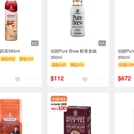
4入
4入
茶580ml
伯朗Pure Brew 醇香拿鐵
伯朗Pur
350ml
350ml
滿額9折
贈$200
滿額9折
贈$200
箱購(6
滿額9折
$112
$672