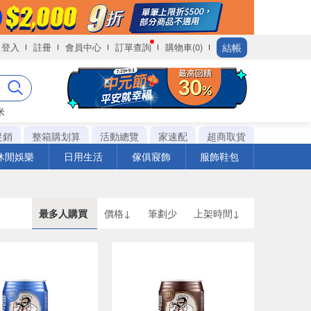
結帳
登入
註冊
會員中心
訂單查詢
購物車(0)
米
促銷
整箱購划算
活動總覽
家速配
超商取貨
休閒娛樂
日用生活
傢俱寢飾
服飾鞋包
最多人購買
價格↓
筆劃少
上架時間↓