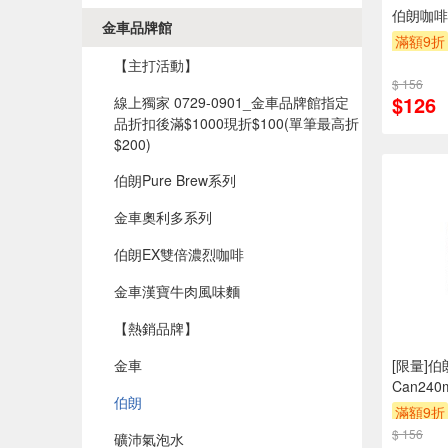
伯朗咖啡原
金車品牌館
滿額9折
【主打活動】
$ 156
$126
線上獨家 0729-0901_金車品牌館指定
品折扣後滿$1000現折$100(單筆最高折
$200)​
伯朗Pure Brew系列
金車奧利多系列
伯朗EX雙倍濃烈咖啡
金車漢寶牛肉風味麵
【熱銷品牌】
金車
[限量]
Can240
伯朗
滿額9折
$ 156
礦沛氣泡水