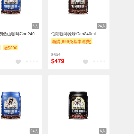
6入
24入
朗藍山咖啡Can240
伯朗咖啡原味Can240ml
箱購(699免基本運費)
贈$200
滿額9折
贈$200
$ 624
$479
24入
6入