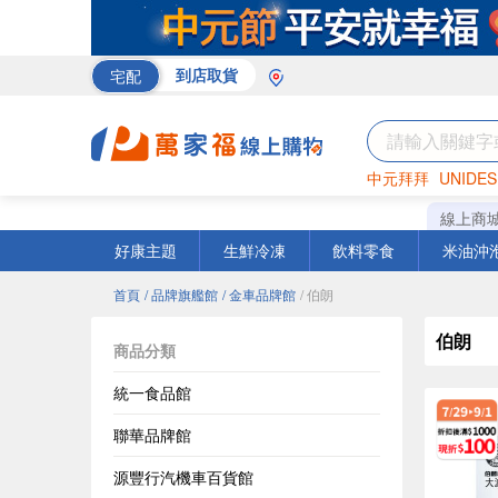
宅配
到店取貨
中元拜拜
UNIDES
巧克力
罐頭
海苔
線上商
好康主題
生鮮冷凍
飲料零食
米油沖
首頁
/ 品牌旗艦館
/ 金車品牌館
/ 伯朗
伯朗
商品分類
統一食品館
聯華品牌館
源豐行汽機車百貨館