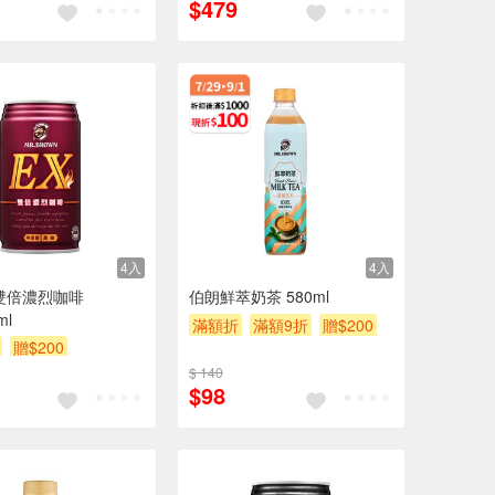
$479
4入
4入
雙倍濃烈咖啡
伯朗鮮萃奶茶 580ml
ml
滿額折
滿額9折
贈$200
贈$200
$ 140
$98