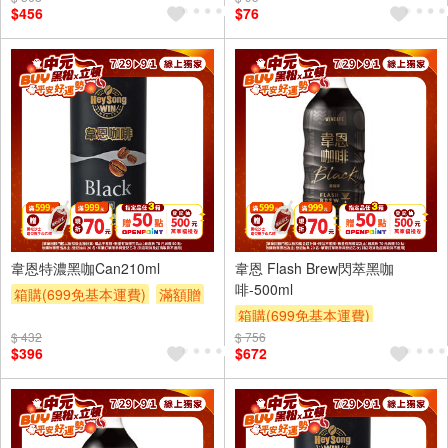
$456
$76
贈$200
24入
24入
韋恩特濃黑咖Can210ml
韋恩 Flash Brew閃萃黑咖
啡-500ml
箱購(699免基本運費)
滿額贈
箱購(699免基本運費)
滿額折
滿額9折
贈$200
$ 432
$ 756
滿件登記抽
贈OPENPOINT
$396
$672
滿額贈
滿額折
滿額9折
贈$200