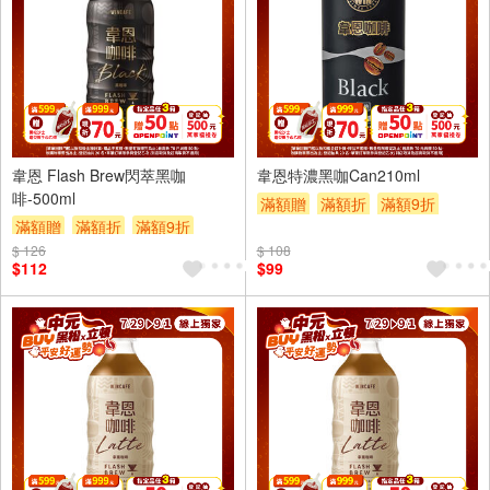
4入
6入
韋恩 Flash Brew閃萃黑咖
韋恩特濃黑咖Can210ml
啡-500ml
滿額贈
滿額折
滿額9折
滿額贈
滿額折
滿額9折
贈$200
$ 126
贈$200
$ 108
$112
$99