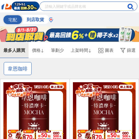
宅配
到店取貨
最多人購買
價格↓
筆劃少
上架時間↓
圖表
篩選
韋恩咖啡