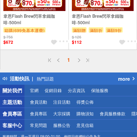
24入
4入
韋恩Flash Brew閃萃拿鐵咖
韋恩Flash Brew閃萃拿鐵咖
啡-500ml
啡-500ml
箱購(699免基本運費)
滿額贈
滿額折
滿額9折
$ 756
滿件登記抽
贈OPENPOINT
$ 126
贈$200
$672
$112
滿額贈
滿額折
滿額9折
贈$200
偏遠地區配送
1
詐騙網頁！請小心！
得獎公告
活動快訊
more
熱門話題
銀行優惠
關於我們
官網
促銷目錄
分店資訊
保險服務
偏遠地區配送
詐騙網頁！請小心！
主題活動
會員活動
注目活動
得獎公佈
會員專區
會員專區
大宗採購
購物須知
會員服務條款
隱
客服中心
常見問題
服務公告
意見信箱
服務時間：
週一至週日 09:00-21:00，例假日依網站公告為主