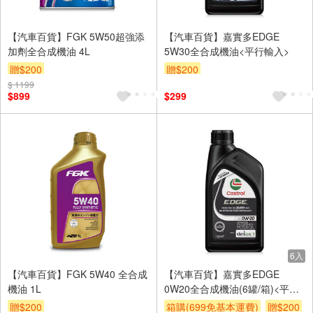
【汽車百貨】FGK 5W50超強添
【汽車百貨】嘉實多EDGE
加劑全合成機油 4L
5W30全合成機油<平行輸入>
贈$200
贈$200
$ 1199
$899
$299
6入
【汽車百貨】FGK 5W40 全合成
【汽車百貨】嘉實多EDGE
機油 1L
0W20全合成機油(6罐/箱)<平行
輸入>
贈$200
箱購(699免基本運費)
贈$200