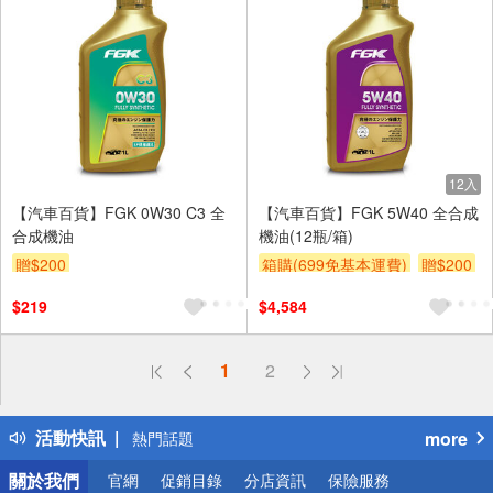
12入
【汽車百貨】FGK 0W30 C3 全
【汽車百貨】FGK 5W40 全合成
合成機油
機油(12瓶/箱)
贈$200
箱購(699免基本運費)
贈$200
$219
$4,584
偏遠地區配送
1
2
詐騙網頁！請小心！
得獎公告
活動快訊
more
熱門話題
銀行優惠
關於我們
官網
促銷目錄
分店資訊
保險服務
偏遠地區配送