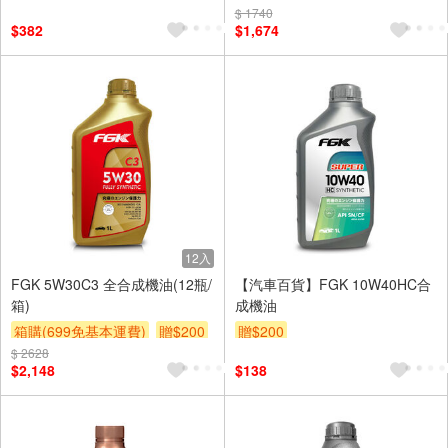
$ 1740
$382
$1,674
12入
FGK 5W30C3 全合成機油(12瓶/
【汽車百貨】FGK 10W40HC合
箱)
成機油
箱購(699免基本運費)
贈$200
贈$200
$ 2628
$2,148
$138