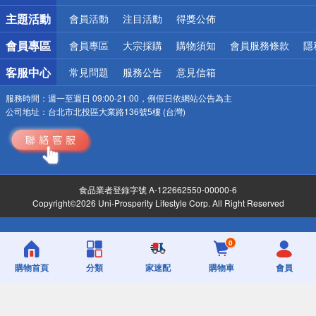
詐騙網頁！請小心！
主題活動
會員活動
注目活動
得獎公佈
會員專區
會員專區
大宗採購
購物須知
會員服務條款
隱
客服中心
常見問題
服務公告
意見信箱
服務時間：
週一至週日 09:00-21:00，例假日依網站公告為主
公司地址：
台北市北投區大業路136號5樓 (台灣)
食品業者登錄字號 A-122662550-00000-6
Copyright©2026 Uni-Prosperity Lifestyle Corp. All Right Reserved
0
購物首頁
分類
家速配
購物車
會員