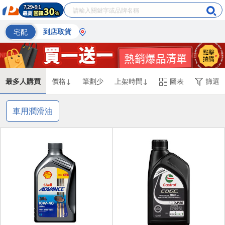
宅配
到店取貨
最多人購買
價格↓
筆劃少
上架時間↓
圖表
篩選
車用潤滑油