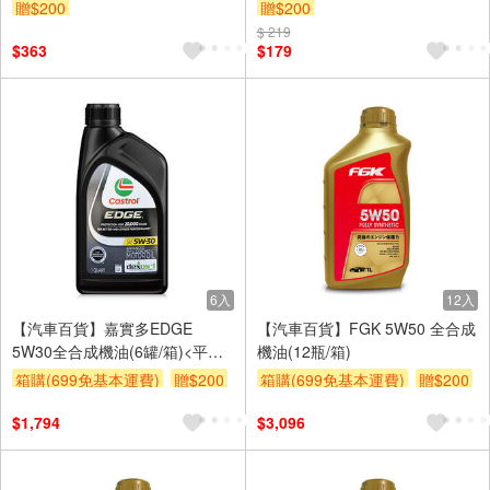
贈$200
贈$200
$ 219
$363
$179
6入
12入
【汽車百貨】嘉實多EDGE
【汽車百貨】FGK 5W50 全合成
5W30全合成機油(6罐/箱)<平行
機油(12瓶/箱)
輸入>
箱購(699免基本運費)
贈$200
箱購(699免基本運費)
贈$200
$1,794
$3,096