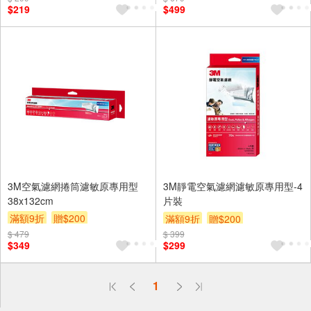
$219
$499
3M空氣濾網捲筒濾敏原專用型
3M靜電空氣濾網濾敏原專用型-4
38x132cm
片裝
滿額9折
贈$200
滿額9折
贈$200
$ 479
$ 399
$349
$299
偏遠地區配送
詐騙網頁！請小心！
1
得獎公告