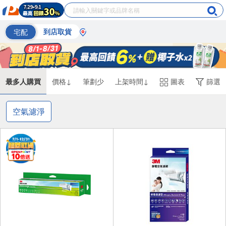
宅配
到店取貨
最多人購買
價格↓
筆劃少
上架時間↓
圖表
篩選
空氣濾淨