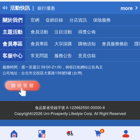
熱門話題
活動快訊
more
銀行優惠
偏遠地區配送
關於我們
官網
促銷目錄
分店資訊
保險服務
詐騙網頁！請小心！
主題活動
會員活動
注目活動
得獎公佈
會員專區
會員專區
大宗採購
購物須知
會員服務條款
隱
客服中心
常見問題
服務公告
意見信箱
服務時間：
週一至週日 09:00-21:00，例假日依網站公告為主
公司地址：
台北市北投區大業路136號5樓 (台灣)
食品業者登錄字號 A-122662550-00000-6
Copyright©2026 Uni-Prosperity Lifestyle Corp. All Right Reserved
0