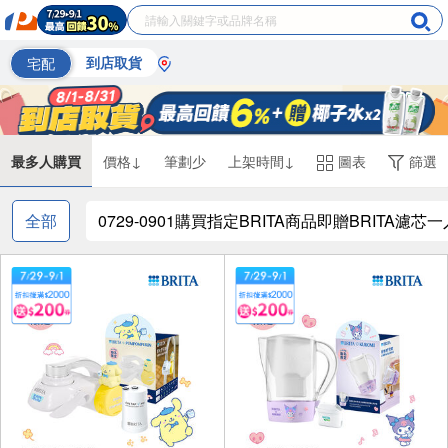
宅配
到店取貨
最多人購買
價格↓
筆劃少
上架時間↓
圖表
篩選
全部
0729-0901購買指定BRITA商品即贈BRIT