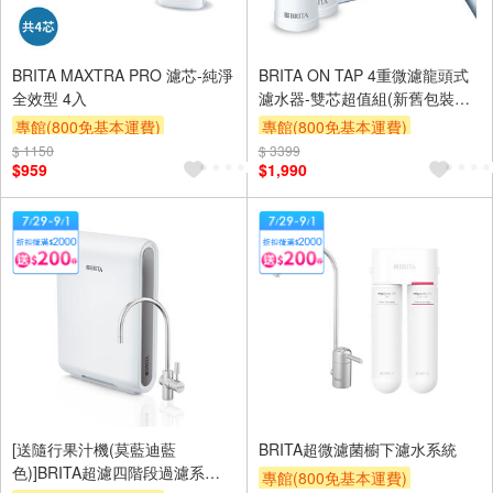
BRITA MAXTRA PRO 濾芯-純淨
BRITA ON TAP 4重微濾龍頭式
全效型 4入
濾水器-雙芯超值組(新舊包裝隨
機出貨)
專館(800免基本運費)
專館(800免基本運費)
$ 1150
滿額9折
滿額贈券
贈$200
$ 3399
滿額9折
滿額贈券
贈$200
$959
$1,990
[送隨行果汁機(莫藍迪藍
BRITA超微濾菌櫥下濾水系統
色)]BRITA超濾四階段過濾系統
專館(800免基本運費)