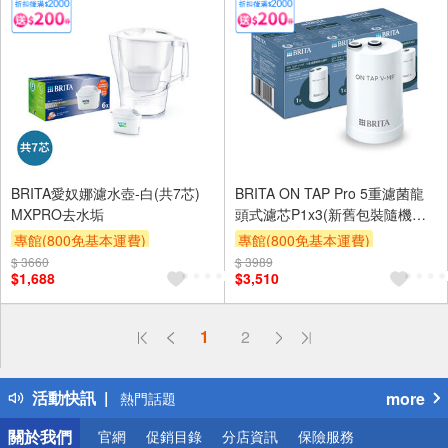
BRITA愛奴娜濾水壺-白(共7芯)
BRITA ON TAP Pro 5重濾菌龍
MXPRO去水垢
頭式濾芯P1x3(新舊包裝隨機出
貨)
專館(800免基本運費)
專館(800免基本運費)
$ 3660
滿額9折
滿額贈券
贈$200
$ 3989
滿額9折
滿額贈券
贈$200
$1,688
$3,510
偏遠地區配送
1
2
詐騙網頁！請小心！
得獎公告
活動快訊
more
熱門話題
銀行優惠
關於我們
官網
促銷目錄
分店資訊
保險服務
偏遠地區配送