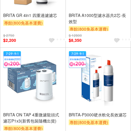
BRITA GR 4in1 四重過濾濾芯
BRITA A1000型濾水器共2芯-長
效型
專館(800免基本運費)
專館(800免基本運費)
滿額9折
滿額贈券
贈$200
$ 2750
$ 12800
滿額9折
滿額贈券
贈$200
$2,200
$8,350
BRITA ON TAP 4重微濾龍頭式
BRITA-P3000硬水軟化長效濾芯
濾芯P1x3(新舊包裝隨機出貨)
專館(800免基本運費)
專館(800免基本運費)
滿額9折
滿額贈券
贈$200