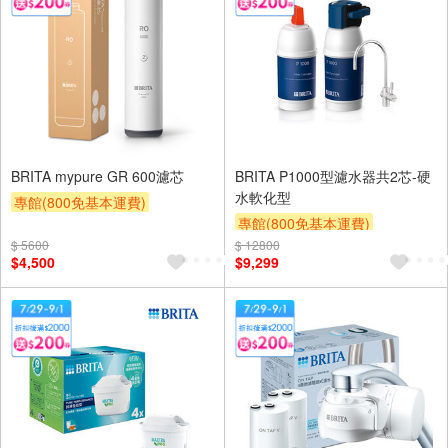
BRITA mypure GR 600濾芯
BRITA P1000型濾水器共2芯-硬
水軟化型
專館(800免基本運費)
專館(800免基本運費)
滿額9折
滿額贈券
贈$200
$ 5600
$ 12800
滿額9折
滿額贈券
贈$200
$4,500
$9,299