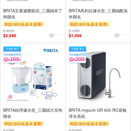
BRITA五重濾菌龍頭_三麗鷗布丁
BRITA馬利拉濾水壺_三麗鷗酷洛
狗聯名
米聯名
專館(800免基本運費)
專館(800免基本運費)
$ 4220
滿額9折
滿額贈券
贈$200
$ 1490
滿額9折
滿額贈券
贈$200
$3,688
$1,069
BRITA純淨濾水壺_三麗鷗大耳狗
BRITA mypure GR 600 RO直輸
聯名
淨水系統
專館(800免基本運費)
專館(800免基本運費)
$ 1790
滿額9折
滿額贈券
贈$200
$ 21000
滿額9折
滿額贈券
贈$200