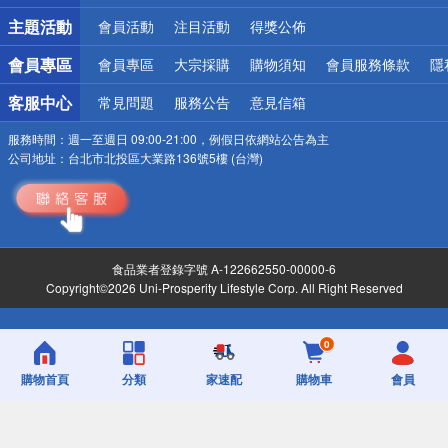
詐騙網頁！請小心！
主題活動
會員活動
注目活動
得獎公佈
會員專區
會員專區
大宗採購
購物須知
會員服務條款
隱
客服中心
常見問題
服務公告
意見信箱
服務時間：
週一至週日 09:00-21:00，例假日依網站公告為主
公司地址：
台北市北投區大業路136號5樓 (台灣)
食品業者登錄字號 A-122662550-00000-6
Copyright©2026 Uni-Prosperity Lifestyle Corp. All Right Reserved
0
購物首頁
分類
家速配
購物車
會員