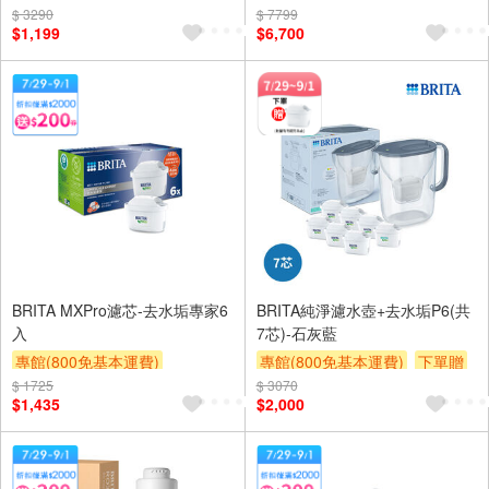
$ 3290
滿額9折
滿額贈券
贈$200
$ 7799
$1,199
$6,700
BRITA MXPro濾芯-去水垢專家6
BRITA純淨濾水壺+去水垢P6(共
入
7芯)-石灰藍
專館(800免基本運費)
專館(800免基本運費)
下單贈
$ 1725
滿額9折
滿額贈券
贈$200
$ 3070
滿額9折
滿額贈券
贈$200
$1,435
$2,000