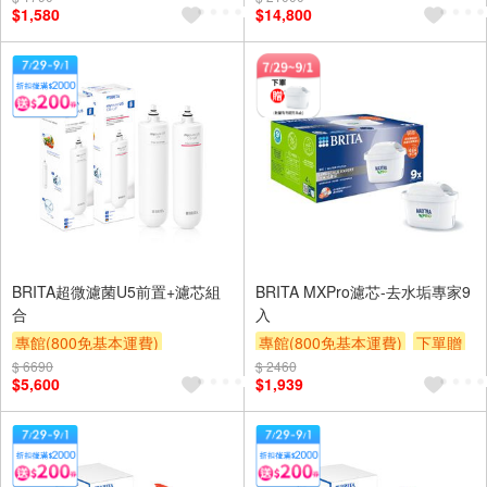
$1,580
$14,800
BRITA超微濾菌U5前置+濾芯組
BRITA MXPro濾芯-去水垢專家9
合
入
專館(800免基本運費)
專館(800免基本運費)
下單贈
$ 6690
滿額9折
滿額贈券
贈$200
$ 2460
滿額9折
滿額贈券
贈$200
$5,600
$1,939