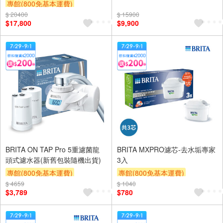
X6 硬水軟化型(贈品為安裝時送
專館(800免基本運費)
滿額9折
滿額贈券
贈$200
達,送完為止)
$ 20400
滿額9折
滿額贈券
贈$200
$ 15900
$17,800
$9,900
BRITA ON TAP Pro 5重濾菌龍
BRITA MXPRO濾芯-去水垢專家
頭式濾水器(新舊包裝隨機出貨)
3入
專館(800免基本運費)
專館(800免基本運費)
$ 4659
滿額9折
滿額贈券
贈$200
$ 1040
滿額9折
滿額贈券
贈$200
$3,789
$780