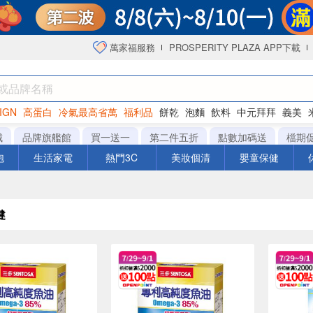
萬家福服務
PROSPERITY PLAZA APP下載
IGN
高蛋白
冷氣最高省萬
福利品
餅乾
泡麵
飲料
中元拜拜
義美
海苔
城
品牌旗艦館
買一送一
第二件五折
點數加碼送
檔期
泡
生活家電
熱門3C
美妝個清
嬰童保健
健