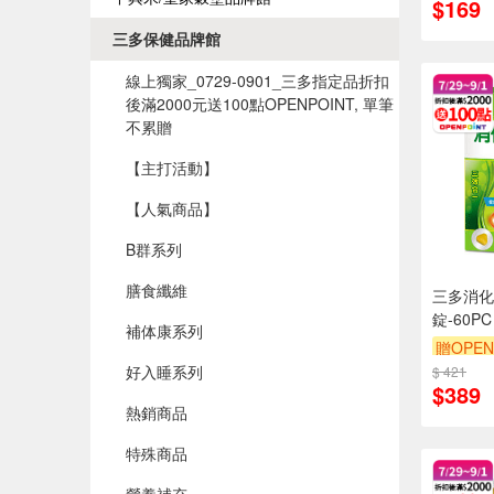
$169
三多保健品牌館
線上獨家_0729-0901_三多指定品折扣
後滿2000元送100點OPENPOINT, 單筆
不累贈
【主打活動】
【人氣商品】
B群系列
膳食纖維
三多消化
錠-60PC
補体康系列
贈OPEN
好入睡系列
$ 421
$389
熱銷商品
特殊商品