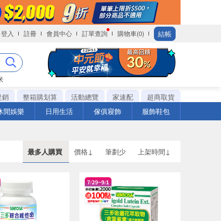
結帳
登入
註冊
會員中心
訂單查詢
購物車(0)
米
促銷
整箱購划算
活動總覽
家速配
超商取貨
休閒娛樂
日用生活
傢俱寢飾
服飾鞋包
最多人購買
價格↓
筆劃少
上架時間↓