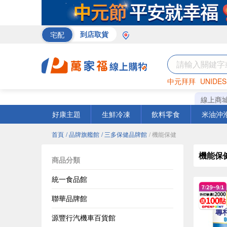
宅配
到店取貨
中元拜拜
UNIDES
巧克力
罐頭
咖啡
線上商
好康主題
生鮮冷凍
飲料零食
米油沖
首頁
/ 品牌旗艦館
/ 三多保健品牌館
/ 機能保健
機能保
商品分類
統一食品館
聯華品牌館
源豐行汽機車百貨館