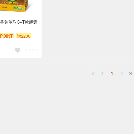
薑黃萃取C+T軟膠囊
POINT
贈$200
1