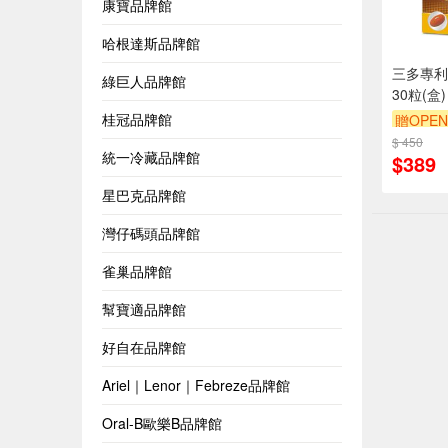
康寶品牌館
哈根達斯品牌館
三多專利
綠巨人品牌館
30粒(盒)
桂冠品牌館
贈OPEN
$ 450
統一冷藏品牌館
$389
星巴克品牌館
灣仔碼頭品牌館
雀巢品牌館
幫寶適品牌館
好自在品牌館
Ariel｜Lenor｜Febreze品牌館
Oral-B歐樂B品牌館