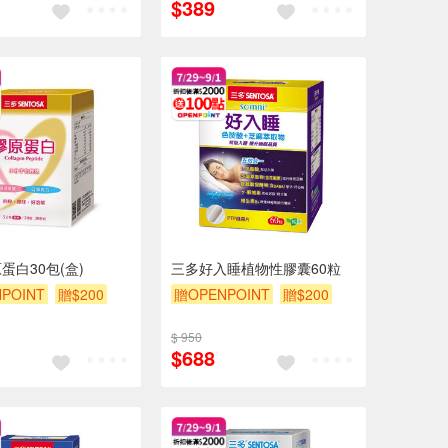
$389
蛋白30包(盒)
三多好入睡植物性膠囊60粒
POINT
贈$200
贈OPENPOINT
贈$200
$ 950
$688