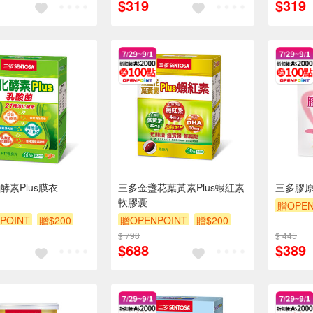
$319
$319
酵素Plus膜衣
三多金盞花葉黃素Plus蝦紅素
三多膠原
軟膠囊
贈OPEN
POINT
贈$200
贈OPENPOINT
贈$200
$ 798
$ 445
$688
$389