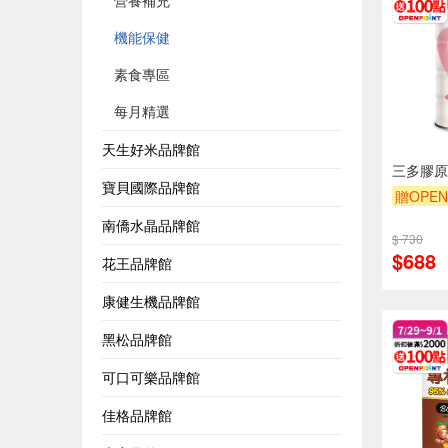
營養補充
機能保健
素食專區
每月精選
天生好米品牌館
三多膠原蛋
寶貝國際品牌館
贈OPEN
南僑水晶品牌館
$ 730
$688
花王品牌館
康健生機品牌館
黑松品牌館
可口可樂品牌館
佳格品牌館