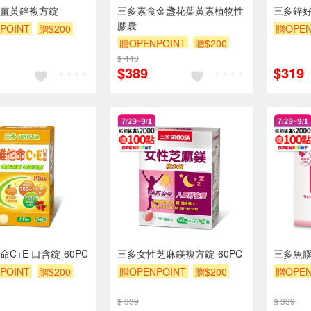
薑黃鋅複方錠
三多素食金盞花葉黃素植物性
三多鋅
膠囊
POINT
贈$200
贈OPEN
贈OPENPOINT
贈$200
$ 443
$389
$319
C+E 口含錠-60PC
三多女性芝麻鎂複方錠-60PC
三多魚膠
POINT
贈$200
贈OPENPOINT
贈$200
贈OPEN
$ 339
$ 339