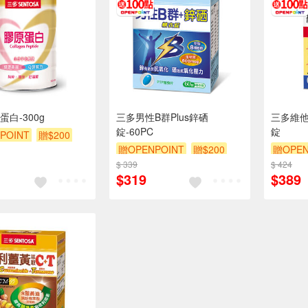
白-300g
三多男性B群Plus鋅硒
三多維他命
錠-60PC
錠
POINT
贈$200
贈OPENPOINT
贈$200
贈OPEN
$ 339
$ 424
$319
$389