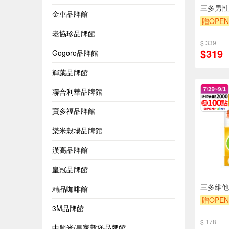
三多男性
金車品牌館
贈OPEN
老協珍品牌館
$ 339
$319
Gogoro品牌館
輝葉品牌館
聯合利華品牌館
寶多福品牌館
樂米穀場品牌館
漢高品牌館
皇冠品牌館
三多維他命
精品咖啡館
贈OPEN
3M品牌館
$ 178
中興米/皇家穀堡品牌館