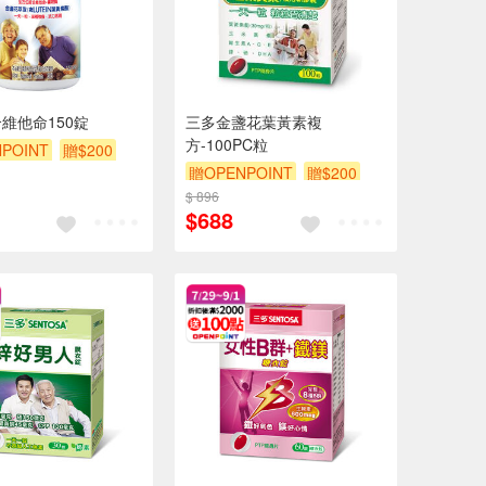
維他命150錠
三多金盞花葉黃素複
方-100PC粒
POINT
贈$200
贈OPENPOINT
贈$200
$ 896
$688