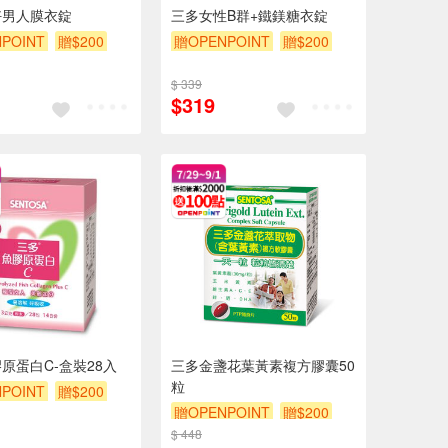
好男人膜衣錠
三多女性B群+鐵鎂糖衣錠
POINT
贈$200
贈OPENPOINT
贈$200
$ 339
$319
原蛋白C-盒裝28入
三多金盞花葉黃素複方膠囊50
粒
POINT
贈$200
贈OPENPOINT
贈$200
$ 448