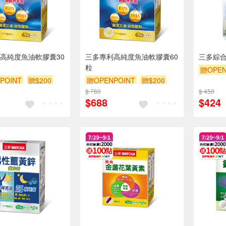
高純度魚油軟膠囊30
三多專利高純度魚油軟膠囊60
三多綜合
粒
贈OPEN
POINT
贈$200
贈OPENPOINT
贈$200
$ 760
$ 450
$688
$424