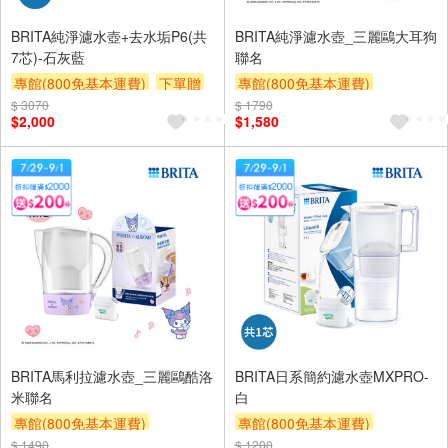
BRITA純淨濾水壺+去水垢P6(共
BRITA純淨濾水壺_三麗鷗大耳狗
7芯)-石灰藍
聯名
專館(800免基本運費)
下單贈
專館(800免基本運費)
$ 3070
滿額贈券
贈$200
$ 1790
滿額贈券
贈$200
$2,000
$1,580
BRITA馬利拉濾水壺_三麗鷗酷洛
BRITA日系簡約濾水壺MXPRO-
米聯名
白
專館(800免基本運費)
專館(800免基本運費)
$ 1490
滿額贈券
贈$200
$ 1200
滿額贈券
贈$200