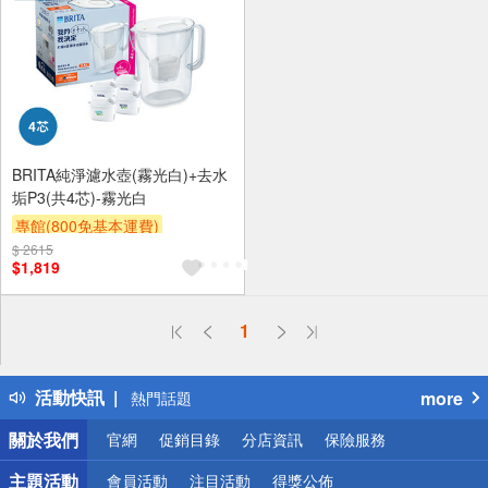
BRITA純淨濾水壺(霧光白)+去水
垢P3(共4芯)-霧光白
專館(800免基本運費)
$ 2615
滿額贈券
贈$200
$1,819
偏遠地區配送
1
詐騙網頁！請小心！
得獎公告
活動快訊
more
熱門話題
銀行優惠
關於我們
官網
促銷目錄
分店資訊
保險服務
偏遠地區配送
詐騙網頁！請小心！
主題活動
會員活動
注目活動
得獎公佈