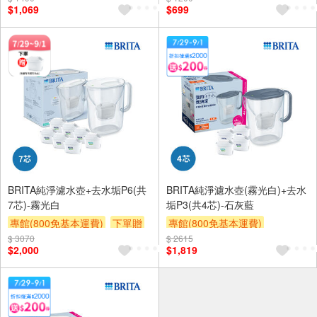
$1,069
$699
BRITA純淨濾水壺+去水垢P6(共
BRITA純淨濾水壺(霧光白)+去水
7芯)-霧光白
垢P3(共4芯)-石灰藍
專館(800免基本運費)
下單贈
專館(800免基本運費)
$ 3070
滿額贈券
贈$200
$ 2615
滿額贈券
贈$200
$2,000
$1,819