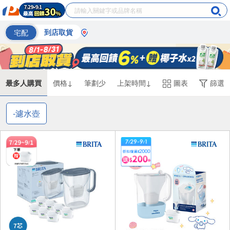
宅配
到店取貨
最多人購買
價格↓
筆劃少
上架時間↓
圖表
篩選
-濾水壺