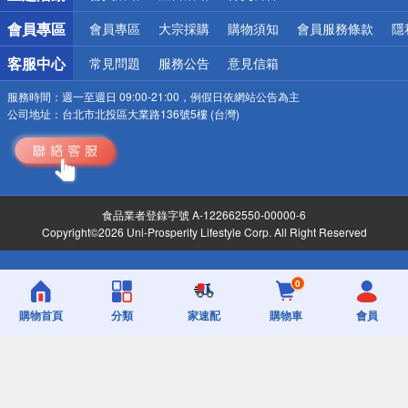
會員專區
會員專區
大宗採購
購物須知
會員服務條款
隱
客服中心
常見問題
服務公告
意見信箱
服務時間：
週一至週日 09:00-21:00，例假日依網站公告為主
公司地址：
台北市北投區大業路136號5樓 (台灣)
食品業者登錄字號 A-122662550-00000-6
Copyright©2026 Uni-Prosperity Lifestyle Corp. All Right Reserved
0
購物首頁
分類
家速配
購物車
會員