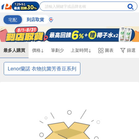
宅配
到店取貨
最多人購買
價格↓
筆劃少
上架時間↓
圖表
篩選
Lenor蘭諾 衣物抗菌芳香豆系列